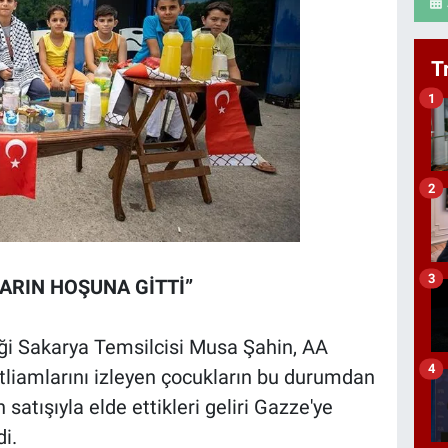
T
1
2
3
ARIN HOŞUNA GİTTİ”
eği Sakarya Temsilcisi Musa Şahin, AA
4
atliamlarını izleyen çocukların bu durumdan
satışıyla elde ettikleri geliri Gazze'ye
i.