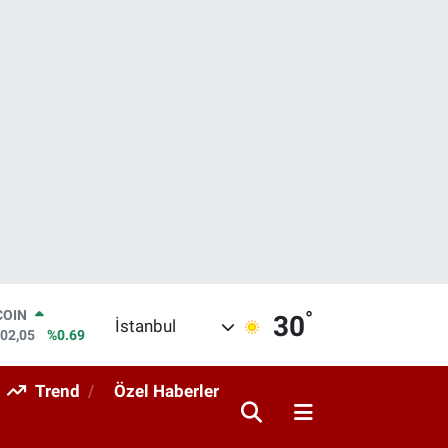
°
LAR
30
İstanbul
5986
%0.06
RO
0700
%0.1
Trend
Özel Haberler
RLİN
2438
%0.21
M ALTIN