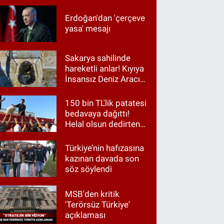
Erdoğan'dan 'çerçeve
yasa' mesajı
Sakarya sahilinde
hareketli anlar! Kıyıya
İnsansız Deniz Aracı
vurdu
150 bin TL'lik patatesi
bedavaya dağıttı!
Helal olsun dedirten
hareket
Türkiye’nin hafızasına
kazınan davada son
söz söylendi
MSB'den kritik
'Terörsüz Türkiye'
açıklaması