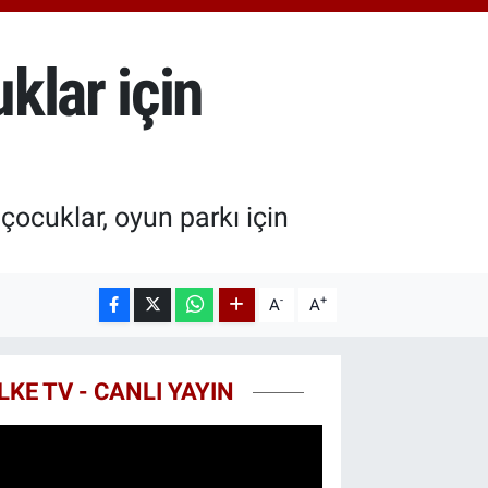
3.94
%0.32
T100
768
%48
klar için
COIN
602,05
%0.69
ocuklar, oyun parkı için
-
+
A
A
LKE TV - CANLI YAYIN