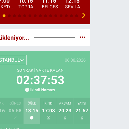
7:00
10:15
11:15
12:15
13:00
13:45
ÜLKE'DE BU SABAH
TOPRAKTAN SOFRAYA
BELGESEL: "ÜLKE'NİN ALIN TERİ"
SEVİLAY SUNGUR İLE ELİMİN BEREKETİ
ÖĞLE AJANSI
ÜLKE'DEN HABE
ükleniyor...
İSTANBUL
06.08.2026
SONRAKI VAKTE KALAN
02:37:52
İkindi Namazı
AK
GÜNEŞ
ÖĞLE
İKINDI
AKŞAM
YATSI
16
05:58
13:15
17:08
20:23
21:57