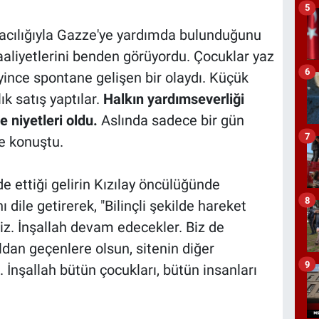
5
acılığıyla Gazze'ye yardımda bulunduğunu
aaliyetlerini benden görüyordu. Çocuklar yaz
6
yince spontane gelişen bir olaydı. Küçük
ık satış yaptılar.
Halkın yardımseverliği
e niyetleri oldu.
Aslında sadece bir gün
7
ye konuştu.
de ettiği gelirin Kızılay öncülüğünde
8
 dile getirerek, "Bilinçli şekilde hareket
riz. İnşallah devam edecekler. Biz de
dan geçenlere olsun, sitenin diğer
9
 İnşallah bütün çocukları, bütün insanları