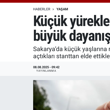
Özel Haberler
Dünya
Haber Arşivi
HABERLER
YAŞAM
Küçük yürekle
Yazarlar
Medya
büyük dayanı
Özel Haberler
Kadın
Sakarya’da küçük yaşlarına r
açtıkları stanttan elde ettikle
Erişim Bilgileri
08.08.2025 - 09:42
Sağlık
YAYINLANMA
Teknoloji
Ramazan