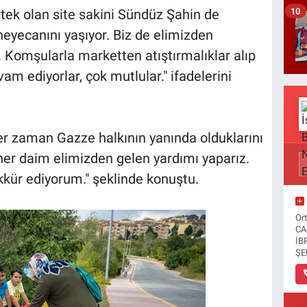
10
tek olan site sakini Sündüz Şahin de
heyecanını yaşıyor. Biz de elimizden
. Komşularla marketten atıştırmalıklar alıp
am ediyorlar, çok mutlular." ifadelerini
her zaman Gazze halkının yanında olduklarını
her daim elimizden gelen yardımı yaparız.
kür ediyorum." şeklinde konuştu.
Or
CA
İB
ŞE