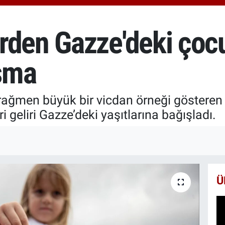
651
BİS
13.
rden Gazze'deki çocu
BIT
64.
şma
ağmen büyük bir vicdan örneği gösteren ç
ri geliri Gazze’deki yaşıtlarına bağışladı.
Ü