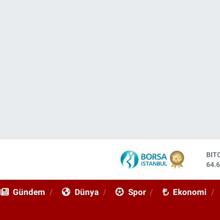
DO
47,
EU
55,
Gündem
Dünya
Spor
Ekonomi
STE
64,
GRA