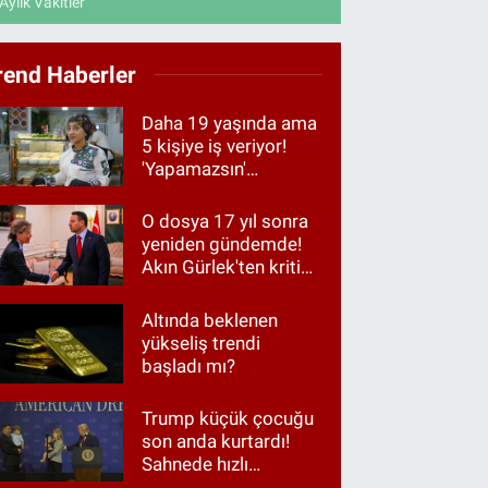
Aylık Vakitler
rend Haberler
Daha 19 yaşında ama
5 kişiye iş veriyor!
'Yapamazsın'
diyenlere en güzel
cevap
O dosya 17 yıl sonra
yeniden gündemde!
Akın Gürlek'ten kritik
görüşme
Altında beklenen
yükseliş trendi
başladı mı?
Trump küçük çocuğu
son anda kurtardı!
Sahnede hızlı
müdahale