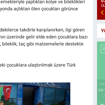
0
l emekleriyle yaptıkları kolye ve bileklikleri
vizyonda açlıktan ölen çocukları görünce
.
ekilerce takdirle karşılanırken, ilgi gören
Y
nın üzerinde gelir elde eden çocuklara bazı
k, bileklik, taç gibi malzemelerle destekte
eki çocuklara ulaştırılmak üzere Türk
İMS
04: