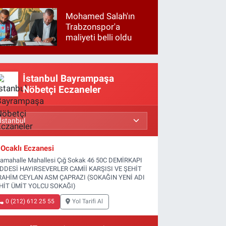
Mohamed Salah'ın
Trabzonspor'a
maliyeti belli oldu
İstanbul Bayrampaşa
Nöbetçi Eczaneler
Ocaklı Eczanesi
tamahalle Mahallesi Çığ Sokak 46 50C DEMİRKAPI
DDESİ HAYIRSEVERLER CAMİİ KARŞISI VE ŞEHİT
RAHİM CEYLAN ASM ÇAPRAZI (SOKAĞIN YENİ ADI
HİT ÜMİT YOLCU SOKAĞI)
0 (212) 612 25 55
Yol Tarifi Al