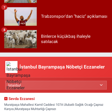
7
Trabzonspor'dan "haciz" açıklaması
8
Binlerce küçükbaş ihaleyle
satılacak
İstanbul Bayrampaşa Nöbetçi Eczaneler
Sevda Eczanesi
Muratpaşa Mahallesi Kamil Caddesi 107A Ulubatlı Sağlık Ocağı Çapraz
Karşısı,Muratpaşa Muhtarlığı Çaprazı