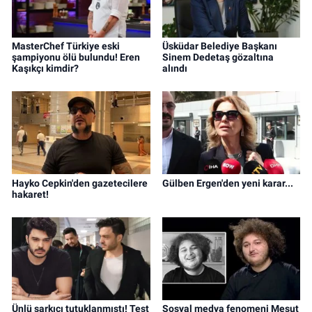
MasterChef Türkiye eski
Üsküdar Belediye Başkanı
şampiyonu ölü bulundu! Eren
Sinem Dedetaş gözaltına
Kaşıkçı kimdir?
alındı
Hayko Cepkin'den gazetecilere
Gülben Ergen'den yeni karar...
hakaret!
Ünlü şarkıcı tutuklanmıştı! Test
Sosyal medya fenomeni Mesut