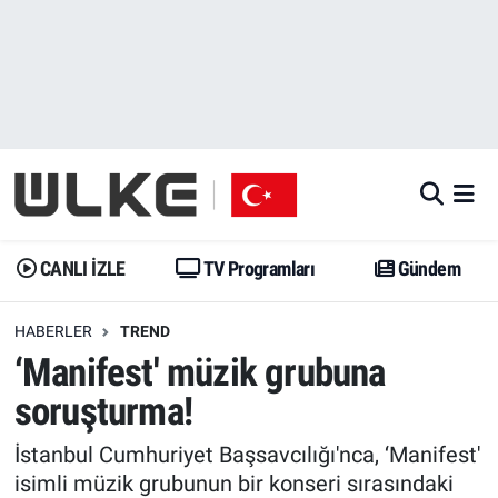
CANLI İZLE
CANLI YAYIN
Nöbetçi Eczaneler
TV Programları
TV Programları
Hava Durumu
Gündem
Gündem
İstanbul Namaz Vakitleri
Dünya
Trend
Trafik Durumu
CANLI İZLE
TV Programları
Gündem
Spor
Yaşam
Süper Lig Puan Durumu ve Fikstür
HABERLER
TREND
‘Manifest' müzik grubuna
Erişim Bilgileri
Erişim Bilgileri
Erişim Bilgileri
soruşturma!
Ekonomi
Spor
Tüm Manşetler
İstanbul Cumhuriyet Başsavcılığı'nca, ‘Manifest'
Trend
Ekonomi
Son Dakika Haberleri
isimli müzik grubunun bir konseri sırasındaki