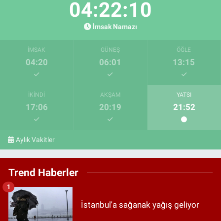
04:22:09
İmsak Namazı
İMSAK
GÜNEŞ
ÖĞLE
04:20
06:01
13:15
İKINDI
AKŞAM
YATSI
17:06
20:19
21:52
Aylık Vakitler
Trend Haberler
1
İstanbul'a sağanak yağış geliyor