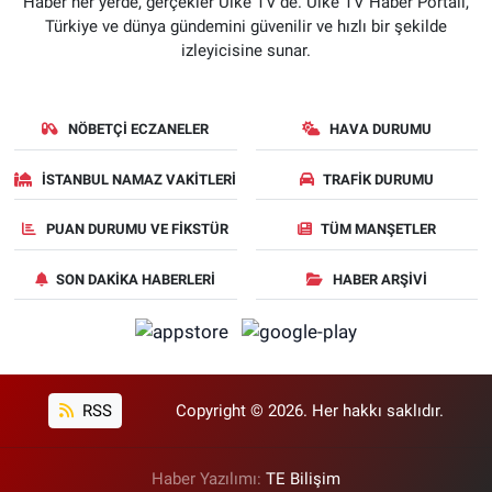
Haber her yerde, gerçekler Ülke TV'de. Ülke TV Haber Portalı,
Türkiye ve dünya gündemini güvenilir ve hızlı bir şekilde
izleyicisine sunar.
NÖBETÇI ECZANELER
HAVA DURUMU
İSTANBUL NAMAZ VAKITLERI
TRAFIK DURUMU
PUAN DURUMU VE FIKSTÜR
TÜM MANŞETLER
SON DAKIKA HABERLERI
HABER ARŞIVI
RSS
Copyright © 2026. Her hakkı saklıdır.
Haber Yazılımı:
TE Bilişim