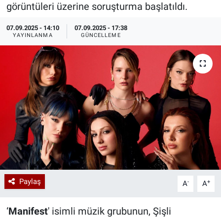
görüntüleri üzerine soruşturma başlatıldı.
Özel Haberler
Dünya
Haber Arşivi
07.09.2025 - 14:10
07.09.2025 - 17:38
YAYINLANMA
GÜNCELLEME
Yazarlar
Medya
Özel Haberler
Kadın
Erişim Bilgileri
Sağlık
Teknoloji
Paylaş
-
+
A
A
Ramazan
‘
Manifest
' isimli müzik grubunun, Şişli