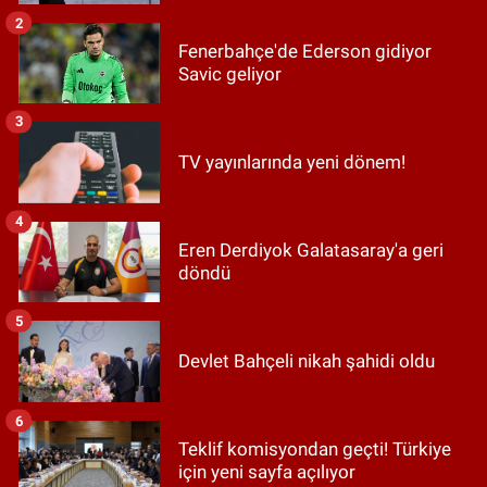
2
Fenerbahçe'de Ederson gidiyor
Savic geliyor
3
TV yayınlarında yeni dönem!
4
Eren Derdiyok Galatasaray'a geri
döndü
5
Devlet Bahçeli nikah şahidi oldu
6
Teklif komisyondan geçti! Türkiye
için yeni sayfa açılıyor