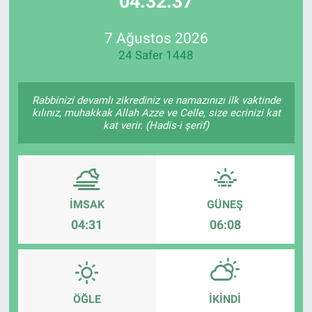
04:32:37
Özel Haberler
Dünya
Haber Arşivi
7 Ağustos 2026
24 Safer 1448
Yazarlar
Medya
Özel Haberler
Rabbinizi devamlı zikrediniz ve namazınızı ilk vaktinde
kılınız, muhakkak Allah Azze ve Celle, size ecrinizi kat
kat verir. (Hadis-i şerif)
Kadın
Erişim Bilgileri
Sağlık
İMSAK
GÜNEŞ
04:31
06:08
Teknoloji
Ramazan
ÖĞLE
İKINDI