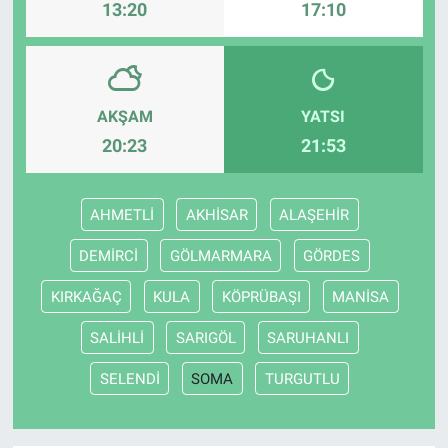
13:20
17:10
AKŞAM
YATSI
20:23
21:53
AHMETLİ
AKHİSAR
ALAŞEHİR
DEMİRCİ
GÖLMARMARA
GÖRDES
KIRKAĞAÇ
KULA
KÖPRÜBAŞI
MANİSA
SALİHLİ
SARIGÖL
SARUHANLI
SELENDİ
SOMA
TURGUTLU