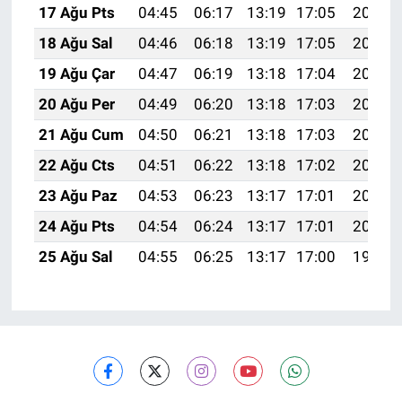
17 Ağu Pts
04:45
06:17
13:19
17:05
20:10
18 Ağu Sal
04:46
06:18
13:19
17:05
20:09
19 Ağu Çar
04:47
06:19
13:18
17:04
20:08
20 Ağu Per
04:49
06:20
13:18
17:03
20:06
21 Ağu Cum
04:50
06:21
13:18
17:03
20:05
22 Ağu Cts
04:51
06:22
13:18
17:02
20:03
23 Ağu Paz
04:53
06:23
13:17
17:01
20:02
24 Ağu Pts
04:54
06:24
13:17
17:01
20:01
25 Ağu Sal
04:55
06:25
13:17
17:00
19:59