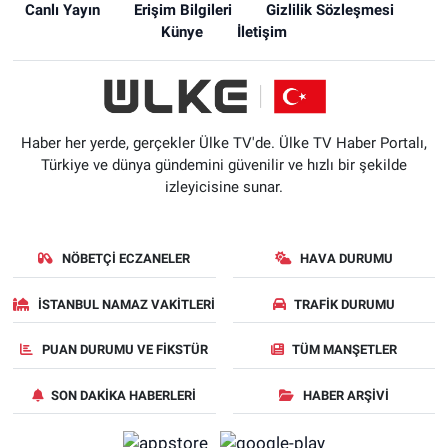
Canlı Yayın
Erişim Bilgileri
Gizlilik Sözleşmesi
Künye
İletişim
Haber her yerde, gerçekler Ülke TV'de. Ülke TV Haber Portalı,
Türkiye ve dünya gündemini güvenilir ve hızlı bir şekilde
izleyicisine sunar.
NÖBETÇI ECZANELER
HAVA DURUMU
İSTANBUL NAMAZ VAKITLERI
TRAFIK DURUMU
PUAN DURUMU VE FIKSTÜR
TÜM MANŞETLER
SON DAKIKA HABERLERI
HABER ARŞIVI