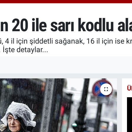
6660
BİS
13.7
n 20 ile sarı kodlu a
BIT
64.8
 il için şiddetli sağanak, 16 il için ise kr
 İşte detaylar...
Ü