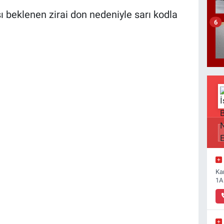
ı beklenen zirai don nedeniyle sarı kodla
6
Ka
1A