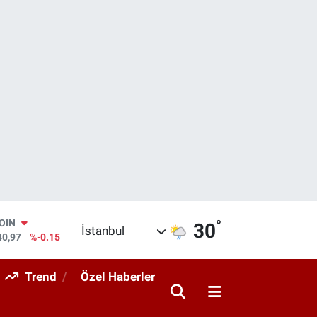
°
AR
30
İstanbul
436
%0.18
O
510
%0.32
Trend
Özel Haberler
RLİN
811
%0.38
M ALTIN