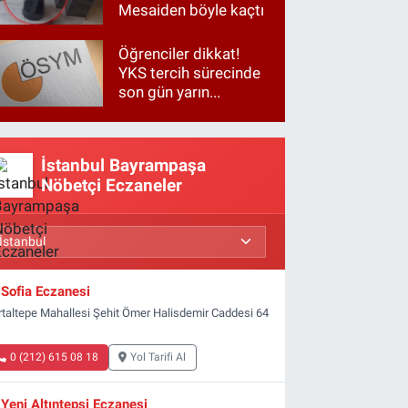
Mesaiden böyle kaçtı
Öğrenciler dikkat!
YKS tercih sürecinde
son gün yarın...
İstanbul Bayrampaşa
Nöbetçi Eczaneler
Sofia Eczanesi
rtaltepe Mahallesi Şehit Ömer Halisdemir Caddesi 64
0 (212) 615 08 18
Yol Tarifi Al
Yeni Altıntepsi Eczanesi