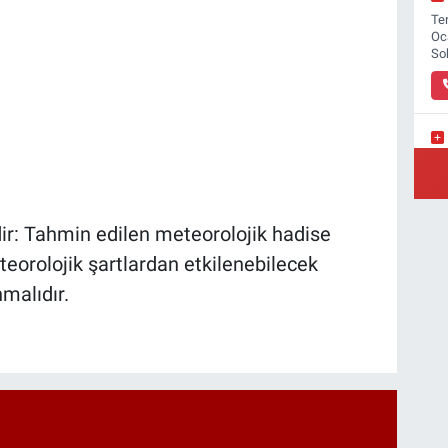
Ter
Oc
So
Yı
ir: Tahmin edilen meteorolojik hadise
eorolojik şartlardan etkilenebilecek
malıdır.