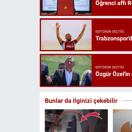
Öğrenci affı 
EDITÖRÜN SEÇTIĞI
Trabzonspor'd
EDITÖRÜN SEÇTIĞI
Özgür Özel'in
Bunlar da ilginizi çekebilir