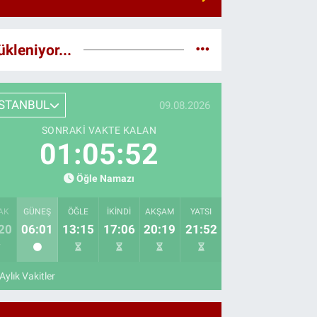
ükleniyor...
İSTANBUL
09.08.2026
SONRAKI VAKTE KALAN
01:05:51
Öğle Namazı
AK
GÜNEŞ
ÖĞLE
İKINDI
AKŞAM
YATSI
20
06:01
13:15
17:06
20:19
21:52
Aylık Vakitler