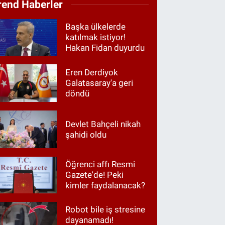
rend Haberler
Başka ülkelerde
katılmak istiyor!
Hakan Fidan duyurdu
Eren Derdiyok
Galatasaray'a geri
döndü
Devlet Bahçeli nikah
şahidi oldu
Öğrenci affı Resmi
Gazete'de! Peki
kimler faydalanacak?
Robot bile iş stresine
dayanamadı!