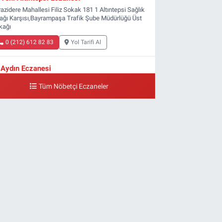
azidere Mahallesi Filiz Sokak 181 1 Altıntepsi Sağlık
ağı Karşısı,Bayrampaşa Trafik Şube Müdürlüğü Üst
kağı
0 (212) 612 82 83
Yol Tarifi Al
Aydın Eczanesi
ldırım Mahallesi Ali Fuat Başgil Caddesi 22 1B
Tüm Nöbetçi Eczaneler
0 (212) 618 00 51
Yol Tarifi Al