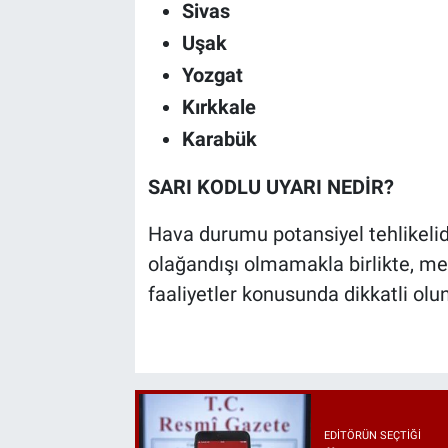
Sivas
Uşak
Yozgat
Kırkkale
Karabük
SARI KODLU UYARI NEDİR?
Hava durumu potansiyel tehlikelid
olağandışı olmamakla birlikte, met
faaliyetler konusunda dikkatli olun
EDITÖRÜN SEÇTIĞI