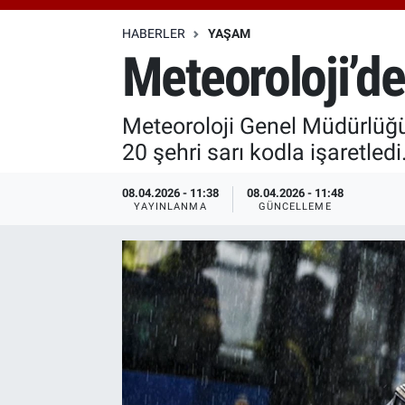
Özel Haberler
Dünya
Haber Arşivi
HABERLER
YAŞAM
Meteoroloji’de
Yazarlar
Medya
Meteoroloji Genel Müdürlüğü, 4
Özel Haberler
20 şehri sarı kodla işaretledi.
Kadın
08.04.2026 - 11:38
08.04.2026 - 11:48
YAYINLANMA
GÜNCELLEME
Erişim Bilgileri
Sağlık
Teknoloji
Ramazan