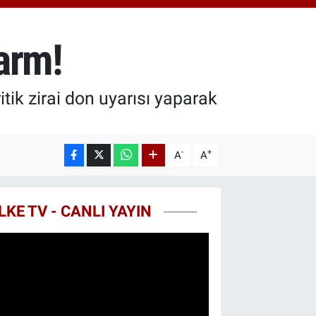
.55
%0
T100
79
%-14
larm!
COIN
40,97
%-0.15
itik zirai don uyarısı yaparak
-
+
A
A
LKE TV - CANLI YAYIN