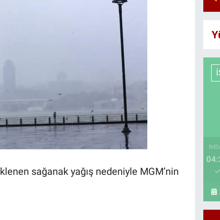
Y
İMS
04:
eklenen sağanak yağış nedeniyle MGM’nin