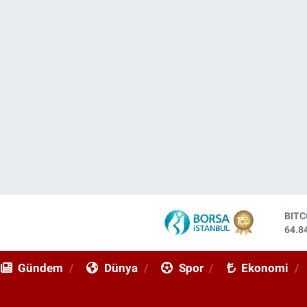
DOL
47,7
EUR
55,2
Gündem
Dünya
Spor
Ekonomi
STE
64,4
GRA