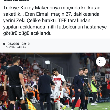
Türkiye-Kuzey Makedonya maçında korkutan
Özel Haberler
Dünya
Haber Arşivi
sakatlık... Eren Elmalı maçın 27. dakikasında
yerini Zeki Çelik'e bıraktı. TFF tarafından
Yazarlar
Medya
yapılan açıklamada milli futbolcunun hastaneye
götürüldüğü açıklandı.
Özel Haberler
01.06.2026 - 22:10
Kadın
YAYINLANMA
Erişim Bilgileri
Sağlık
Teknoloji
Ramazan