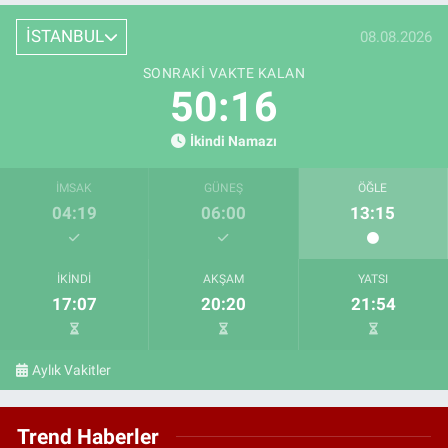
İSTANBUL
08.08.2026
SONRAKI VAKTE KALAN
50:15
İkindi Namazı
İMSAK
GÜNEŞ
ÖĞLE
04:19
06:00
13:15
İKINDI
AKŞAM
YATSI
17:07
20:20
21:54
Aylık Vakitler
Trend Haberler