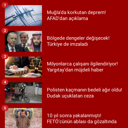
1
Muğla'da korkutan deprem!
AFAD'dan açıklama
2
Bölgede dengeler değişecek!
Türkiye de imzaladı
3
Milyonlarca çalışanı ilgilendiriyor!
Yargıtay'dan müjdeli haber
4
Polisten kaçmanın bedeli ağır oldu!
Dudak uçuklatan ceza
5
10 yıl sonra yakalanmıştı!
FETÖ'cünün ablası da gözaltında