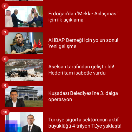
6
Erdoğan'dan 'Mekke Anlaşması'
için ilk açıklama
7
AHBAP Derneği için yolun sonu!
Yeni gelişme
8
Aselsan tarafından geliştirildi!
Hedefi tam isabetle vurdu
9
Kuşadası Belediyesi'ne 3. dalga
operasyon
10
Türkiye sigorta sektörünün aktif
büyüklüğü 4 trilyon TL'ye yaklaştı!