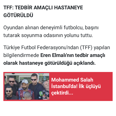
TFF: TEDBİR AMAÇLI HASTANEYE
GÖTÜRÜLDÜ
Oyundan alınan deneyimli futbolcu, başını
tutarak soyunma odasının yolunu tuttu.
Türkiye Futbol Federasyonu'ndan (TFF) yapılan
bilgilendirmede
Eren Elmalı'nın tedbir amaçlı
olarak hastaneye götürüldüğü açıklandı.
Mohammed Salah
İstanbul'da! İlk üçlüyü
çektirdi...