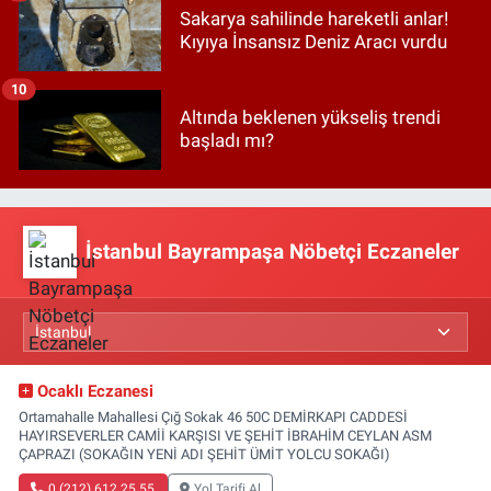
Sakarya sahilinde hareketli anlar!
Kıyıya İnsansız Deniz Aracı vurdu
10
Altında beklenen yükseliş trendi
başladı mı?
İstanbul Bayrampaşa Nöbetçi Eczaneler
Ocaklı Eczanesi
Ortamahalle Mahallesi Çığ Sokak 46 50C DEMİRKAPI CADDESİ
HAYIRSEVERLER CAMİİ KARŞISI VE ŞEHİT İBRAHİM CEYLAN ASM
ÇAPRAZI (SOKAĞIN YENİ ADI ŞEHİT ÜMİT YOLCU SOKAĞI)
0 (212) 612 25 55
Yol Tarifi Al