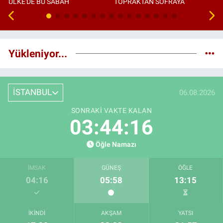
ÜLKE'DE BU SABAH
TOPRAKTAN SOFRAYA
Yükleniyor...
İSTANBUL
06.08.2026
SONRAKI VAKTE KALAN
03:44:15
Öğle Namazı
İMSAK
GÜNEŞ
ÖĞLE
04:16
05:58
13:15
İKINDI
AKŞAM
YATSI