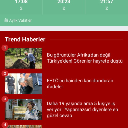
17:08
20:23
21:57
Aylık Vakitler
Trend Haberler
1
Bu görüntüler Afrika'dan değil
Türkiye'den! Görenler hayrete düştü
2
FETÖ'cü hainden kan donduran
ifadeler
3
Daha 19 yaşında ama 5 kişiye iş
veriyor! 'Yapamazsın' diyenlere en
güzel cevap
4