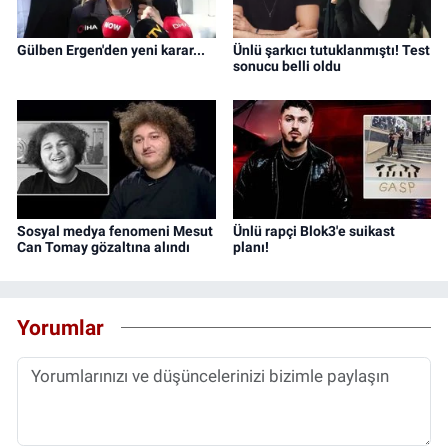
Gülben Ergen'den yeni karar...
Ünlü şarkıcı tutuklanmıştı! Test
sonucu belli oldu
Sosyal medya fenomeni Mesut
Ünlü rapçi Blok3'e suikast
Can Tomay gözaltına alındı
planı!
Yorumlar