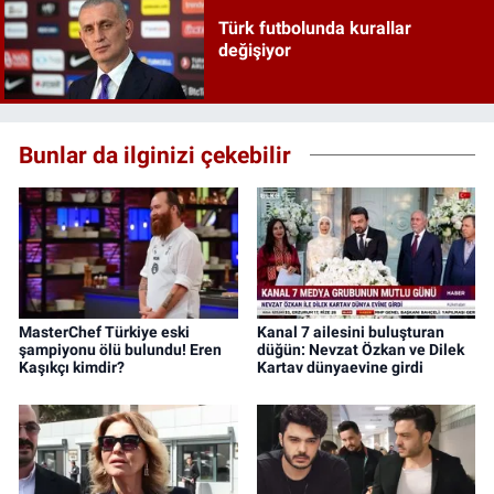
Türk futbolunda kurallar
değişiyor
Bunlar da ilginizi çekebilir
MasterChef Türkiye eski
Kanal 7 ailesini buluşturan
şampiyonu ölü bulundu! Eren
düğün: Nevzat Özkan ve Dilek
Kaşıkçı kimdir?
Kartav dünyaevine girdi