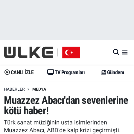
CANLI İZLE
CANLI YAYIN
Nöbetçi Eczaneler
TV Programları
TV Programları
Hava Durumu
Gündem
Gündem
İstanbul Namaz Vakitleri
Dünya
Trend
Trafik Durumu
CANLI İZLE
TV Programları
Gündem
Spor
Yaşam
Süper Lig Puan Durumu ve Fikstür
HABERLER
MEDYA
Muazzez Abacı'dan sevenlerine
Erişim Bilgileri
Erişim Bilgileri
Erişim Bilgileri
kötü haber!
Ekonomi
Spor
Tüm Manşetler
Türk sanat müziğinin usta isimlerinden
Trend
Ekonomi
Son Dakika Haberleri
Muazzez Abacı, ABD’de kalp krizi geçirmişti.