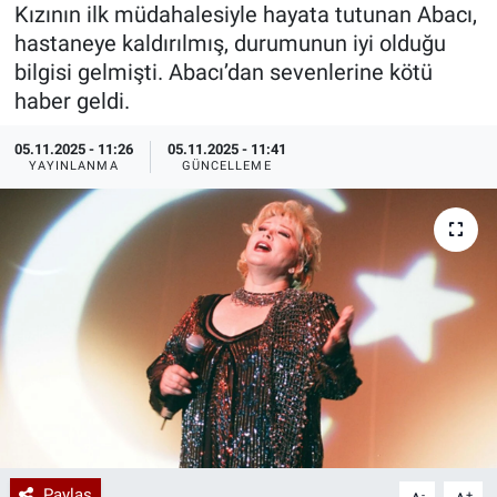
Kızının ilk müdahalesiyle hayata tutunan Abacı,
Özel Haberler
Dünya
Haber Arşivi
hastaneye kaldırılmış, durumunun iyi olduğu
bilgisi gelmişti. Abacı’dan sevenlerine kötü
Yazarlar
Medya
haber geldi.
05.11.2025 - 11:26
05.11.2025 - 11:41
Özel Haberler
YAYINLANMA
GÜNCELLEME
Kadın
Erişim Bilgileri
Sağlık
Teknoloji
Ramazan
Paylaş
-
+