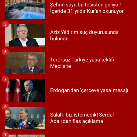
Şehrin suyu bu tesisten geliyor!
İçeride 31 yıldır Kur’an okunuyor
5
Aziz Yıldırım suç duyurusunda
bulundu
6
Terörsüz Türkiye yasa teklifi
Meclis'te
7
Erdoğan'dan 'çerçeve yasa' mesajı
8
Salah'ı biz istemedik! Serdal
Adalı'dan flaş açıklama
9