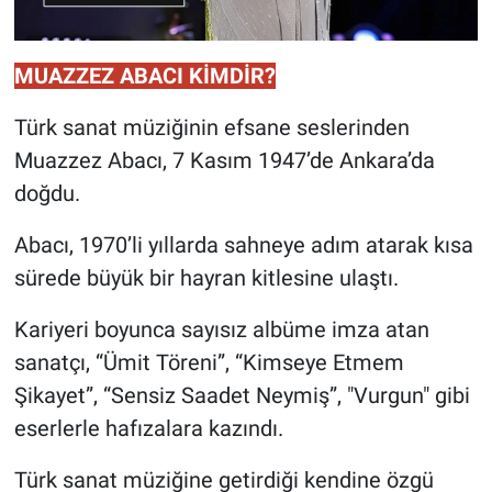
MUAZZEZ ABACI KİMDİR?
Türk sanat müziğinin efsane seslerinden
Muazzez Abacı, 7 Kasım 1947’de Ankara’da
doğdu.
Abacı, 1970’li yıllarda sahneye adım atarak kısa
sürede büyük bir hayran kitlesine ulaştı.
Kariyeri boyunca sayısız albüme imza atan
sanatçı, “Ümit Töreni”, “Kimseye Etmem
Şikayet”, “Sensiz Saadet Neymiş”, "Vurgun" gibi
eserlerle hafızalara kazındı.
Türk sanat müziğine getirdiği kendine özgü