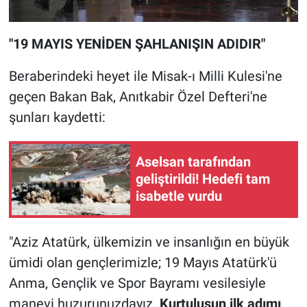
"19 MAYIS YENİDEN ŞAHLANIŞIN ADIDIR"
Beraberindeki heyet ile Misak-ı Milli Kulesi'ne
geçen Bakan Bak, Anıtkabir Özel Defteri'ne
şunları kaydetti:
Aselsan tarafından
geliştirildi! Hedefi tam
isabetle vurdu
"Aziz Atatürk, ülkemizin ve insanlığın en büyük
ümidi olan gençlerimizle; 19 Mayıs Atatürk'ü
Anma, Gençlik ve Spor Bayramı vesilesiyle
manevi huzurunuzdayız.
Kurtuluşun ilk adımı