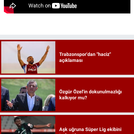
Trabzonspor'dan "haciz"
açıklaması
Özgür Özel'in dokunulmazlığı
kalkıyor mu?
Aşk uğruna Süper Lig ekibini