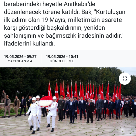
beraberindeki heyetle Anıtkabir'de
Özel Haberler
Dünya
Haber Arşivi
düzenlenecek törene katıldı. Bak, "Kurtuluşun
ilk adımı olan 19 Mayıs, milletimizin esarete
Yazarlar
Medya
karşı gösterdiği başkaldırının, yeniden
şahlanışının ve bağımsızlık iradesinin adıdır."
Özel Haberler
ifadelerini kullandı.
Kadın
19.05.2026 - 09:27
19.05.2026 - 10:41
YAYINLANMA
GÜNCELLEME
Erişim Bilgileri
Sağlık
Teknoloji
Ramazan