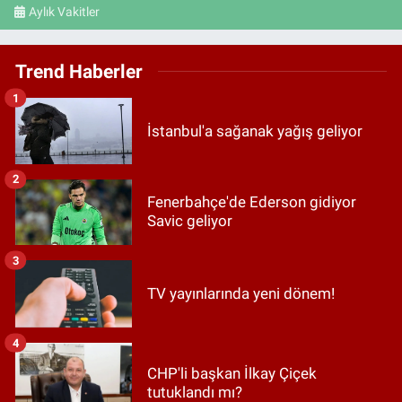
Aylık Vakitler
Trend Haberler
1
İstanbul'a sağanak yağış geliyor
2
Fenerbahçe'de Ederson gidiyor
Savic geliyor
3
TV yayınlarında yeni dönem!
4
CHP'li başkan İlkay Çiçek
tutuklandı mı?