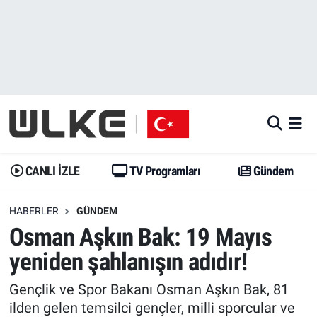
CANLI İZLE
CANLI YAYIN
Nöbetçi Eczaneler
TV Programları
TV Programları
Hava Durumu
Gündem
Gündem
İstanbul Namaz Vakitleri
Dünya
Trend
Trafik Durumu
CANLI İZLE
TV Programları
Gündem
Spor
Yaşam
Süper Lig Puan Durumu ve Fikstür
HABERLER
GÜNDEM
Osman Aşkın Bak: 19 Mayıs
Erişim Bilgileri
Erişim Bilgileri
Erişim Bilgileri
yeniden şahlanışın adıdır!
Ekonomi
Spor
Tüm Manşetler
Gençlik ve Spor Bakanı Osman Aşkın Bak, 81
Trend
Ekonomi
Son Dakika Haberleri
ilden gelen temsilci gençler, milli sporcular ve