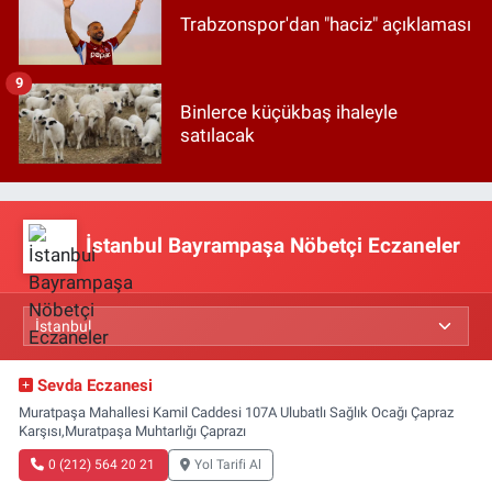
Trabzonspor'dan "haciz" açıklaması
9
Binlerce küçükbaş ihaleyle
satılacak
İstanbul Bayrampaşa Nöbetçi Eczaneler
Sevda Eczanesi
Muratpaşa Mahallesi Kamil Caddesi 107A Ulubatlı Sağlık Ocağı Çapraz
Karşısı,Muratpaşa Muhtarlığı Çaprazı
0 (212) 564 20 21
Yol Tarifi Al