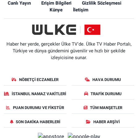
Canlı Yayın
Erişim Bilgileri
Gizlilik Sözleşmesi
Künye
İletişim
Haber her yerde, gerçekler Ülke TV'de. Ülke TV Haber Portalı,
Türkiye ve dünya gündemini güvenilir ve hızlı bir şekilde
izleyicisine sunar.
NÖBETÇI ECZANELER
HAVA DURUMU
İSTANBUL NAMAZ VAKITLERI
TRAFIK DURUMU
PUAN DURUMU VE FIKSTÜR
TÜM MANŞETLER
SON DAKIKA HABERLERI
HABER ARŞIVI