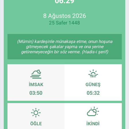
06:29
Özel Haberler
Dünya
Haber Arşivi
8 Ağustos 2026
25 Safer 1448
Yazarlar
Medya
Özel Haberler
(Mümin) kardeşinle münakaşa etme, onun hoşuna
gitmeyecek şakalar yapma ve ona yerine
getiremeyeceğin bir söz verme. (Hadis-i şerif)
Kadın
Erişim Bilgileri
Sağlık
İMSAK
GÜNEŞ
03:50
05:32
Teknoloji
Ramazan
ÖĞLE
İKINDI