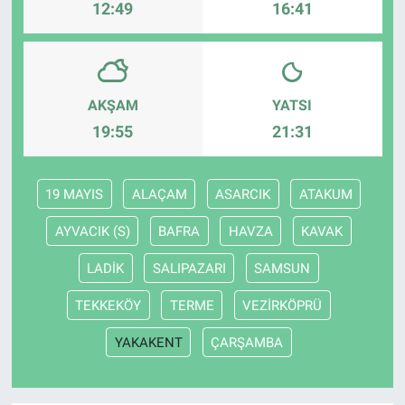
12:49
16:41
AKŞAM
YATSI
19:55
21:31
19 MAYIS
ALAÇAM
ASARCIK
ATAKUM
AYVACIK (S)
BAFRA
HAVZA
KAVAK
LADİK
SALIPAZARI
SAMSUN
TEKKEKÖY
TERME
VEZİRKÖPRÜ
YAKAKENT
ÇARŞAMBA