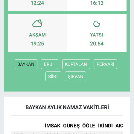
12:24
16:13
AKŞAM
YATSI
19:25
20:54
BAYKAN
ERUH
KURTALAN
PERVARİ
SİİRT
ŞIRVAN
BAYKAN AYLIK NAMAZ VAKITLERI
İMSAK
GÜNEŞ
ÖĞLE
İKINDI
AKŞAM