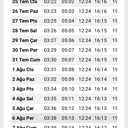
25 Tem Cts
03:22
05:02
12:24
16:16
19:37
26 Tem Paz
03:23
05:03
12:24
16:16
19:36
27 Tem Pts
03:25
05:04
12:24
16:15
19:35
28 Tem Sal
03:26
05:05
12:24
16:15
19:34
29 Tem Çar
03:27
05:06
12:24
16:15
19:33
30 Tem Per
03:29
05:07
12:24
16:15
19:32
31 Tem Cum
03:30
05:07
12:24
16:15
19:31
1 Ağu Cts
03:31
05:08
12:24
16:14
19:30
2 Ağu Paz
03:32
05:09
12:24
16:14
19:29
3 Ağu Pts
03:34
05:10
12:24
16:14
19:28
4 Ağu Sal
03:35
05:11
12:24
16:13
19:27
5 Ağu Çar
03:36
05:12
12:24
16:13
19:26
6 Ağu Per
03:38
05:13
12:24
16:13
19:25
7 Ağu Cum
03:39
05:14
12:24
16:12
19:24