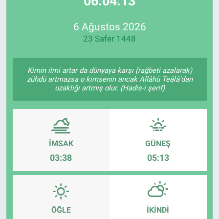
06:04:13
Özel Haberler
Dünya
Haber Arşivi
6 Ağustos 2026
23 Safer 1448
Yazarlar
Medya
Özel Haberler
Kimin ilmi artar da dünyaya karşı (rağbeti azalarak)
zühdü artmazsa o kimsenin ancak Allâhü Teâlâ'dan
uzaklığı artmış olur. (Hadis-i şerif)
Kadın
Erişim Bilgileri
Sağlık
İMSAK
GÜNEŞ
03:38
05:13
Teknoloji
Ramazan
ÖĞLE
İKINDI