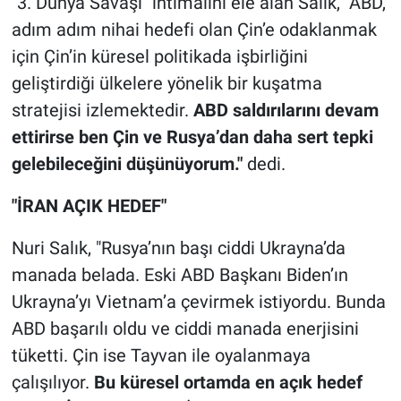
"3. Dünya Savaşı" ihtimalini ele alan Salık, "ABD,
adım adım nihai hedefi olan Çin’e odaklanmak
için Çin’in küresel politikada işbirliğini
geliştirdiği ülkelere yönelik bir kuşatma
stratejisi izlemektedir.
ABD saldırılarını devam
ettirirse ben Çin ve Rusya’dan daha sert tepki
gelebileceğini düşünüyorum."
dedi.
"İRAN AÇIK HEDEF"
Nuri Salık, "Rusya’nın başı ciddi Ukrayna’da
manada belada. Eski ABD Başkanı Biden’ın
Ukrayna’yı Vietnam’a çevirmek istiyordu. Bunda
ABD başarılı oldu ve ciddi manada enerjisini
tüketti. Çin ise Tayvan ile oyalanmaya
çalışılıyor.
Bu küresel ortamda en açık hedef