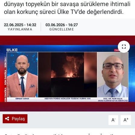
dünyayı topyekûn bir savaşa sürükleme ihtimali
Özel Haberler
Dünya
Haber Arşivi
olan korkunç süreci Ülke TV'de değerlendirdi.
22.06.2025 - 14:32
03.06.2026 - 16:27
Yazarlar
Medya
YAYINLANMA
GÜNCELLEME
Özel Haberler
Kadın
Erişim Bilgileri
Sağlık
Teknoloji
Ramazan
Paylaş
-
+
A
A