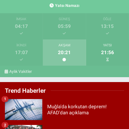
Yatsı Namazı
İMSAK
GÜNEŞ
ÖĞLE
04:17
05:59
13:15
İKINDI
AKŞAM
YATSI
17:07
20:21
21:56
Aylık Vakitler
Trend Haberler
1
Muğla'da korkutan deprem!
AFAD'dan açıklama
2