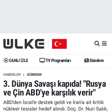
CANLI İZLE
CANLI YAYIN
Nöbetçi Eczaneler
TV Programları
TV Programları
Hava Durumu
Gündem
Gündem
İstanbul Namaz Vakitleri
Dünya
Trend
Trafik Durumu
CANLI İZLE
TV Programları
Gündem
Spor
Yaşam
Süper Lig Puan Durumu ve Fikstür
HABERLER
GÜNDEM
3. Dünya Savaşı kapıda! "Rusya
Erişim Bilgileri
Erişim Bilgileri
Erişim Bilgileri
ve Çin ABD'ye karşılık verir"
Ekonomi
Spor
Tüm Manşetler
ABD'den İsrail'e destek geldi ve İran'a ait kritik
Trend
Ekonomi
Son Dakika Haberleri
nükleer tesisler hedef alındı. Doç. Dr. Nuri Salık,