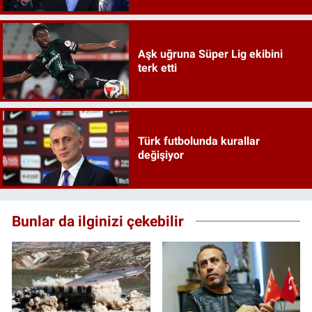
Aşk uğruna Süper Lig ekibini
terk etti
Türk futbolunda kurallar
değişiyor
Bunlar da ilginizi çekebilir