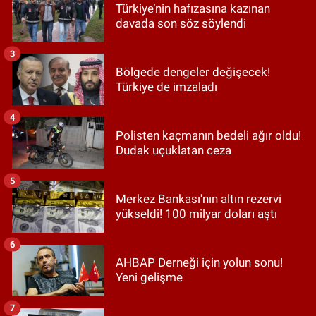
Türkiye’nin hafızasına kazınan
davada son söz söylendi
3
Bölgede dengeler değişecek!
Türkiye de imzaladı
4
Polisten kaçmanın bedeli ağır oldu!
Dudak uçuklatan ceza
5
Merkez Bankası'nın altın rezervi
yükseldi! 100 milyar doları aştı
6
AHBAP Derneği için yolun sonu!
Yeni gelişme
7