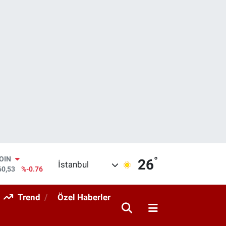
°
AR
26
İstanbul
143
%0.16
O
317
%-0.02
Trend
Özel Haberler
RLİN
463
%0.07
M ALTIN