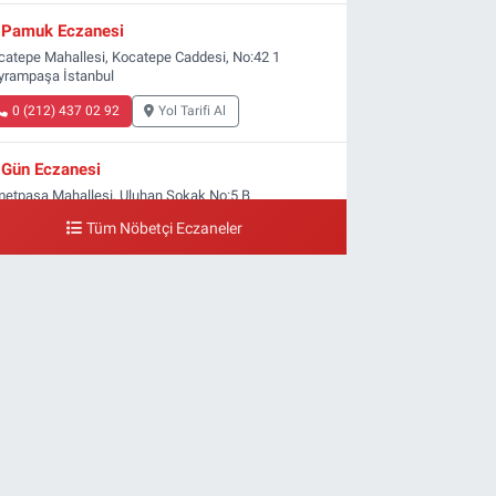
Pamuk Eczanesi
catepe Mahallesi, Kocatepe Caddesi, No:42 1
yrampaşa İstanbul
0 (212) 437 02 92
Yol Tarifi Al
Gün Eczanesi
metpaşa Mahallesi, Uluhan Sokak No:5 B
yrampaşa İstanbul
Tüm Nöbetçi Eczaneler
0 (212) 613 41 57
Yol Tarifi Al
Ellinci Yıl Eczanesi
ldırım Mahallesi, Mostar Sokak No:4 A Yıldırım
yrampaşa İstanbul
0 (212) 640 11 57
Yol Tarifi Al