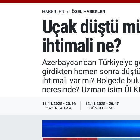
Özel Haberler
Dünya
Haber Arşivi
HABERLER
ÖZEL HABERLER
Uçak düştü mü
Yazarlar
Medya
ihtimali ne?
Özel Haberler
Kadın
Azerbaycan'dan Türkiye'ye g
girdikten hemen sonra düştü.
Erişim Bilgileri
ihtimali var mı? Bölgede bul
neresinde? Uzman isim ÜLKE
Sağlık
11.11.2025 - 20:46
12.11.2025 - 20:47
Teknoloji
YAYINLANMA
GÜNCELLEME
Ramazan