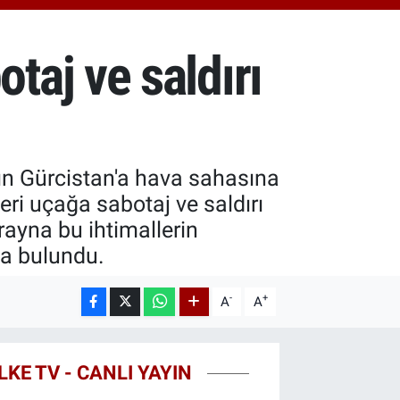
.81
%1.44
T100
87
%64
aj ve saldırı
COIN
60,53
%-0.76
ın Gürcistan'a hava sahasına
ri uçağa sabotaj ve saldırı
rayna bu ihtimallerin
a bulundu.
-
+
A
A
LKE TV - CANLI YAYIN