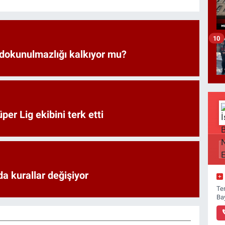
10
 dokunulmazlığı kalkıyor mu?
er Lig ekibini terk etti
a kurallar değişiyor
Ter
Ba