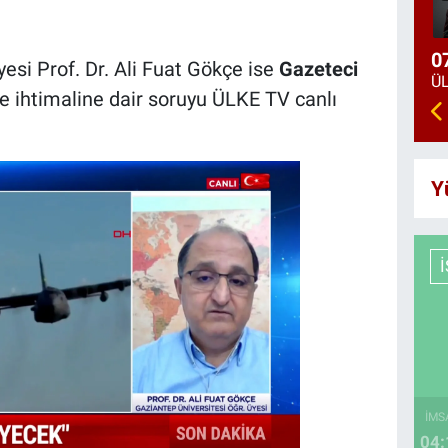
0
esi Prof. Dr. Ali Fuat Gökçe ise
Gazeteci
e ihtimaline dair soruyu ÜLKE TV canlı
Y
İMS
04: