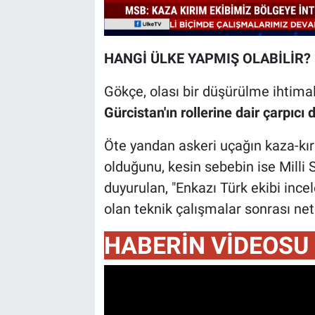
HANGİ ÜLKE YAPMIŞ OLABİLİR?
Gökçe, olası bir düşürülme ihtimal
Gürcistan'ın rollerine dair çarpıc
Öte yandan askeri uçağın kaza-kı
olduğunu, kesin sebebin ise Milli
duyurulan, "Enkazı Türk ekibi inc
olan teknik çalışmalar sonrası net
HABERİN VİDEOSU 