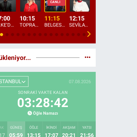
CANLI
7:00
10:15
11:15
12:15
13:00
13:45
ÜLKE'DE BU SABAH
TOPRAKTAN SOFRAYA
BELGESEL: "ÜLKE'NİN ALIN TERİ"
SEVİLAY SUNGUR İLE ELİMİN BEREKETİ
ÖĞLE AJANSI
ÜLKE'DEN HABE
ükleniyor...
İSTANBUL
07.08.2026
SONRAKI VAKTE KALAN
03:28:41
Öğle Namazı
AK
GÜNEŞ
ÖĞLE
İKINDI
AKŞAM
YATSI
17
05:59
13:15
17:07
20:21
21:56