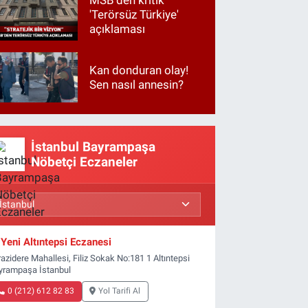
'Terörsüz Türkiye'
açıklaması
Kan donduran olay!
Sen nasıl annesin?
İstanbul Bayrampaşa
Nöbetçi Eczaneler
Yeni Altıntepsi Eczanesi
azidere Mahallesi, Filiz Sokak No:181 1 Altıntepsi
yrampaşa İstanbul
0 (212) 612 82 83
Yol Tarifi Al