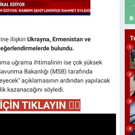
T
ine ilişkin
Ukrayna, Ermenistan ve
ı değerlendirmelerde bulundu.
1
rıma uğrama ihtimalinin ise çok yüksek
 Savunma Bakanlığı (MSB) tarafında
2
eleyecek" açıklamasının ardından yapılacak
lik kazanacağını söyledi.
3
İÇİN TIKLAYIN
👇🏻
4