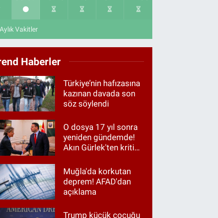
Aylık Vakitler
rend Haberler
Türkiye’nin hafızasına
kazınan davada son
söz söylendi
O dosya 17 yıl sonra
yeniden gündemde!
Akın Gürlek'ten kritik
görüşme
Muğla'da korkutan
deprem! AFAD'dan
açıklama
Trump küçük çocuğu