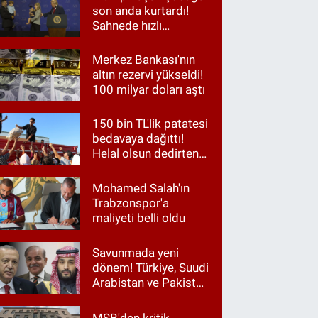
son anda kurtardı!
Sahnede hızlı
müdahale
Merkez Bankası'nın
altın rezervi yükseldi!
100 milyar doları aştı
150 bin TL'lik patatesi
bedavaya dağıttı!
Helal olsun dedirten
hareket
Mohamed Salah'ın
Trabzonspor'a
maliyeti belli oldu
Savunmada yeni
dönem! Türkiye, Suudi
Arabistan ve Pakistan
aynı masada
MSB'den kritik