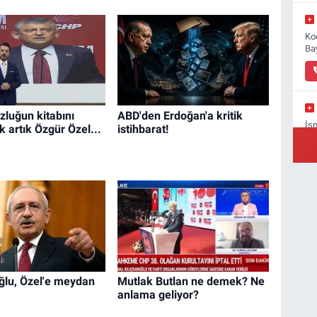
Ko
Ba
zluğun kitabını
ABD'den Erdoğan'a kritik
İs
k artık Özgür Özel...
istihbarat!
Ba
Yı
Ba
oğlu, Özel'e meydan
Mutlak Butlan ne demek? Ne
anlama geliyor?