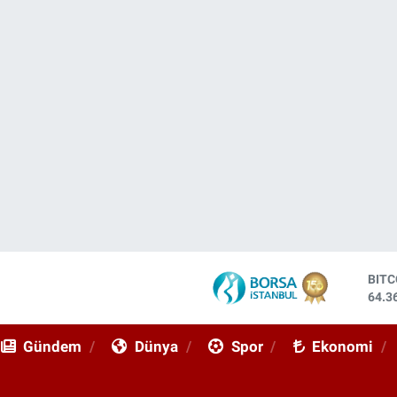
DOL
47,7
EUR
55,0
Gündem
Dünya
Spor
Ekonomi
STE
64,2
GRA