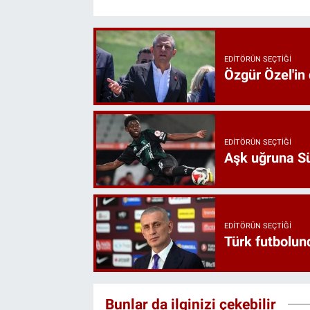
EDITÖRÜN SEÇTIĞI
Özgür Özel'in
EDITÖRÜN SEÇTIĞI
Aşk uğruna Süp
EDITÖRÜN SEÇTIĞI
Türk futbolund
Bunlar da ilginizi çekebilir