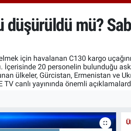
6574
BİS
13.8
 düşürüldü mü? Sabot
BIT
64.3
elmek için havalanan C130 kargo uçağın
 İçerisinde 20 personelin bulunduğu aske
unan ülkeler, Gürcistan, Ermenistan ve Uk
 TV canlı yayınında önemli açıklamalard
Ü