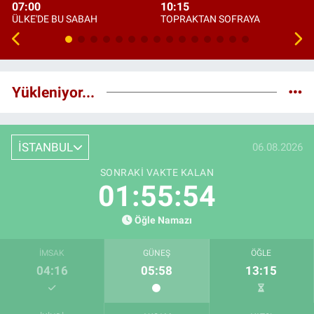
07:00
10:15
ÜLKE'DE BU SABAH
TOPRAKTAN SOFRAYA
Yükleniyor...
İSTANBUL
06.08.2026
SONRAKI VAKTE KALAN
01:55:53
Öğle Namazı
İMSAK
GÜNEŞ
ÖĞLE
04:16
05:58
13:15