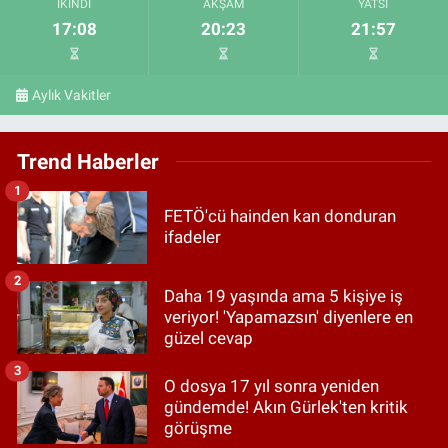
İKINDI
AKŞAM
YATSI
17:08
20:23
21:57
Aylık Vakitler
Trend Haberler
1
FETÖ'cü hainden kan donduran
ifadeler
2
Daha 19 yaşında ama 5 kişiye iş
veriyor! 'Yapamazsın' diyenlere en
güzel cevap
3
O dosya 17 yıl sonra yeniden
gündemde! Akın Gürlek'ten kritik
görüşme