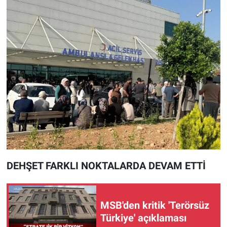
DEHŞET FARKLI NOKTALARDA DEVAM ETTİ
MSB'den kritik 'Terörsüz
Türkiye' açıklaması