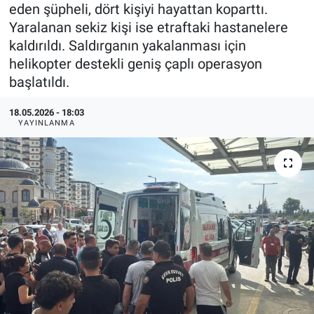
eden şüpheli, dört kişiyi hayattan koparttı.
Özel Haberler
Dünya
Haber Arşivi
Yaralanan sekiz kişi ise etraftaki hastanelere
kaldırıldı. Saldırganın yakalanması için
Yazarlar
Medya
helikopter destekli geniş çaplı operasyon
başlatıldı.
Özel Haberler
18.05.2026 - 18:03
YAYINLANMA
Kadın
Erişim Bilgileri
Sağlık
Teknoloji
Ramazan