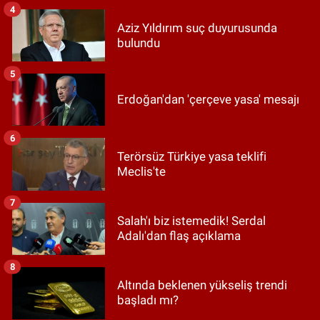
4
Aziz Yıldırım suç duyurusunda
bulundu
5
Erdoğan'dan 'çerçeve yasa' mesajı
6
Terörsüz Türkiye yasa teklifi
Meclis'te
7
Salah'ı biz istemedik! Serdal
Adalı'dan flaş açıklama
8
Altında beklenen yükseliş trendi
başladı mı?