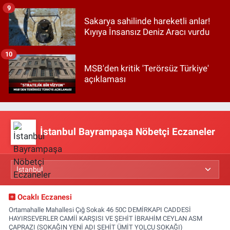
9
Sakarya sahilinde hareketli anlar!
Kıyıya İnsansız Deniz Aracı vurdu
10
MSB'den kritik 'Terörsüz Türkiye'
açıklaması
İstanbul Bayrampaşa Nöbetçi Eczaneler
Ocaklı Eczanesi
Ortamahalle Mahallesi Çığ Sokak 46 50C DEMİRKAPI CADDESİ
HAYIRSEVERLER CAMİİ KARŞISI VE ŞEHİT İBRAHİM CEYLAN ASM
ÇAPRAZI (SOKAĞIN YENİ ADI ŞEHİT ÜMİT YOLCU SOKAĞI)