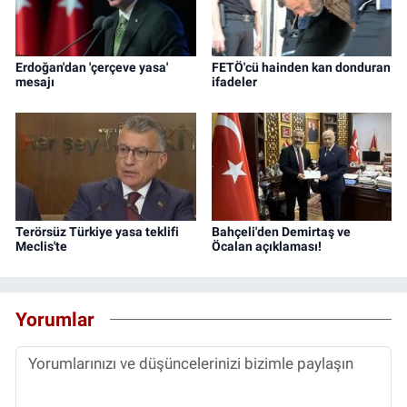
Erdoğan'dan 'çerçeve yasa'
FETÖ'cü hainden kan donduran
mesajı
ifadeler
Terörsüz Türkiye yasa teklifi
Bahçeli'den Demirtaş ve
Meclis'te
Öcalan açıklaması!
Yorumlar