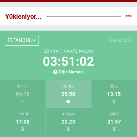
Yükleniyor...
İSTANBUL
06.08.2026
SONRAKI VAKTE KALAN
03:51:01
Öğle Namazı
İMSAK
GÜNEŞ
ÖĞLE
04:16
05:58
13:15
İKINDI
AKŞAM
YATSI
17:08
20:23
21:57