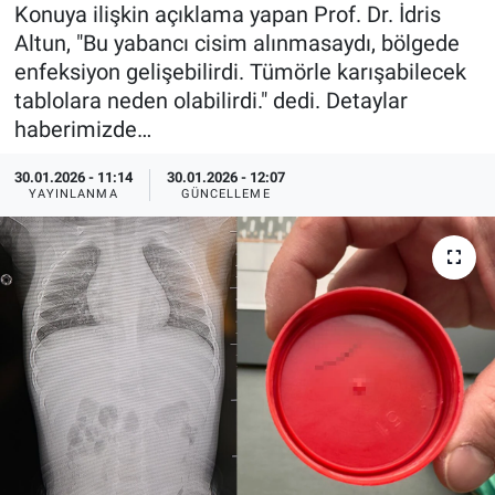
Konuya ilişkin açıklama yapan Prof. Dr. İdris
Özel Haberler
Dünya
Haber Arşivi
Altun, "Bu yabancı cisim alınmasaydı, bölgede
enfeksiyon gelişebilirdi. Tümörle karışabilecek
Yazarlar
Medya
tablolara neden olabilirdi." dedi. Detaylar
haberimizde…
Özel Haberler
30.01.2026 - 11:14
30.01.2026 - 12:07
YAYINLANMA
GÜNCELLEME
Kadın
Erişim Bilgileri
Sağlık
Teknoloji
Ramazan