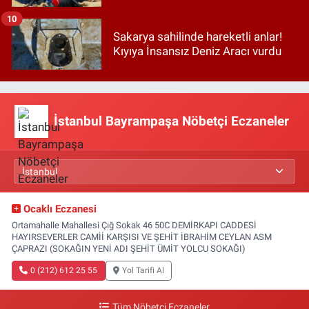
10
Sakarya sahilinde hareketli anlar!
Kıyıya İnsansız Deniz Aracı vurdu
İstanbul Bayrampaşa Nöbetçi Eczaneler
Ocaklı Eczanesi
Ortamahalle Mahallesi Çığ Sokak 46 50C DEMİRKAPI CADDESİ
HAYIRSEVERLER CAMİİ KARŞISI VE ŞEHİT İBRAHİM CEYLAN ASM
ÇAPRAZI (SOKAĞIN YENİ ADI ŞEHİT ÜMİT YOLCU SOKAĞI)
0 (212) 612 25 55
Yol Tarifi Al
Tüm Nöbetçi Eczaneler