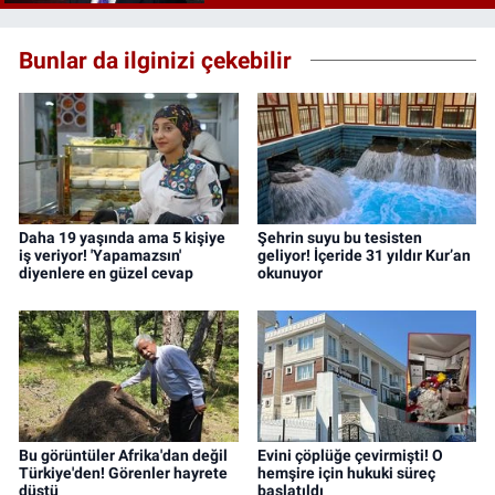
Bunlar da ilginizi çekebilir
Daha 19 yaşında ama 5 kişiye
Şehrin suyu bu tesisten
iş veriyor! 'Yapamazsın'
geliyor! İçeride 31 yıldır Kur’an
diyenlere en güzel cevap
okunuyor
Bu görüntüler Afrika'dan değil
Evini çöplüğe çevirmişti! O
Türkiye'den! Görenler hayrete
hemşire için hukuki süreç
düştü
başlatıldı