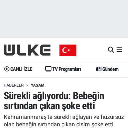
CANLI İZLE
CANLI YAYIN
Nöbetçi Eczaneler
TV Programları
TV Programları
Hava Durumu
Gündem
Gündem
İstanbul Namaz Vakitleri
Dünya
Trend
Trafik Durumu
CANLI İZLE
TV Programları
Gündem
Spor
Yaşam
Süper Lig Puan Durumu ve Fikstür
HABERLER
YAŞAM
Sürekli ağlıyordu: Bebeğin
Erişim Bilgileri
Erişim Bilgileri
Erişim Bilgileri
sırtından çıkan şoke etti
Ekonomi
Spor
Tüm Manşetler
Kahramanmaraş'ta sürekli ağlayan ve huzursuz
Trend
Ekonomi
Son Dakika Haberleri
olan bebeğin sırtından çıkan cisim şoke etti.