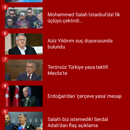
5
Mohammed Salah İstanbul'da! İlk
üçlüyü çektirdi...
6
Aziz Yıldırım suç duyurusunda
bulundu
7
Terörsüz Türkiye yasa teklifi
Meclis'te
8
Erdoğan'dan 'çerçeve yasa' mesajı
9
Salah'ı biz istemedik! Serdal
Adalı'dan flaş açıklama