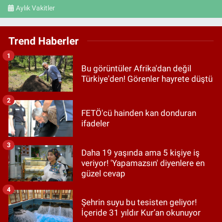
Aylık Vakitler
Trend Haberler
1
Bu görüntüler Afrika'dan değil
Türkiye'den! Görenler hayrete düştü
2
FETÖ'cü hainden kan donduran
ifadeler
3
Daha 19 yaşında ama 5 kişiye iş
veriyor! 'Yapamazsın' diyenlere en
güzel cevap
4
Şehrin suyu bu tesisten geliyor!
İçeride 31 yıldır Kur’an okunuyor