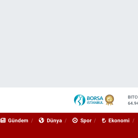
BIT
64.9
DOL
47,7
Gündem
Dünya
Spor
Ekonomi
EUR
55,2
STE