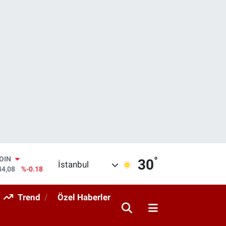
COIN
°
30
İstanbul
44,08
%-0.18
AR
436
%0.18
Trend
Özel Haberler
O
510
%0.32
RLİN