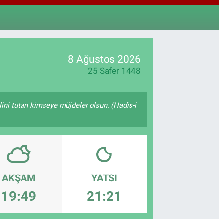
811
%0.38
M ALTIN
.55
%0.03
T100
79
%-14
8 Ağustos 2026
25 Safer 1448
lini tutan kimseye müjdeler olsun. (Hadis-i
AKŞAM
YATSI
19:49
21:21