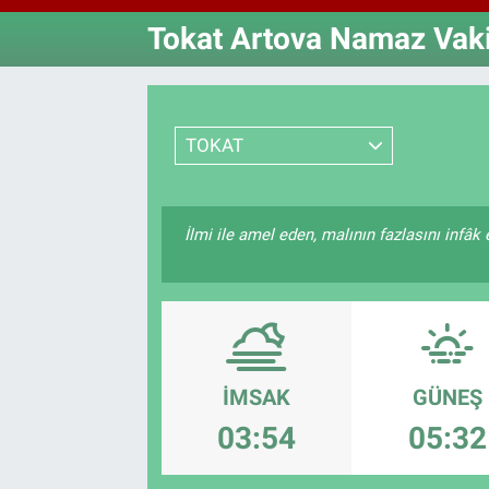
Tokat Artova Namaz Vakit
Özel Haberler
Dünya
Haber Arşivi
Yazarlar
Medya
TOKAT
Özel Haberler
Kadın
İlmi ile amel eden, malının fazlasını infâ
Erişim Bilgileri
Sağlık
Teknoloji
İMSAK
GÜNEŞ
Ramazan
03:54
05:32