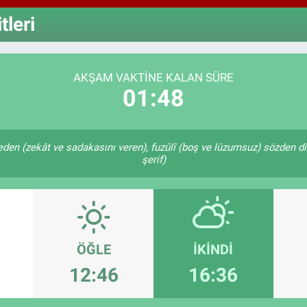
64,4
GRA
leri
6660
BİS
13.7
AKŞAM VAKTINE KALAN SÜRE
01:47
k eden (zekât ve sadakasını veren), fuzûlî (boş ve lüzumsuz) sözden di
şerif)
ÖĞLE
İKINDI
12:46
16:36