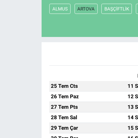
ALMUS
ARTOVA
BAŞÇİFTLİK
25 Tem Cts
11 S
26 Tem Paz
12 S
27 Tem Pts
13 S
28 Tem Sal
14 S
29 Tem Çar
15 S