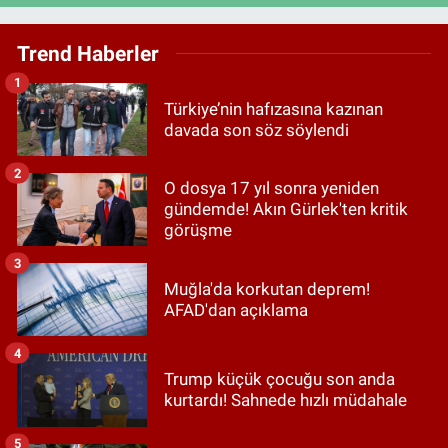
Trend Haberler
1
Türkiye’nin hafızasına kazınan
davada son söz söylendi
2
O dosya 17 yıl sonra yeniden
gündemde! Akın Gürlek'ten kritik
görüşme
3
Muğla'da korkutan deprem!
AFAD'dan açıklama
4
Trump küçük çocuğu son anda
kurtardı! Sahnede hızlı müdahale
5