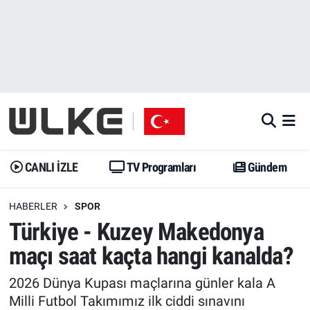
CANLI İZLE
CANLI YAYIN
Nöbetçi Eczaneler
TV Programları
TV Programları
Hava Durumu
Gündem
Gündem
İstanbul Namaz Vakitleri
Dünya
Trend
Trafik Durumu
CANLI İZLE
TV Programları
Gündem
Spor
Yaşam
Süper Lig Puan Durumu ve Fikstür
HABERLER
SPOR
Türkiye - Kuzey Makedonya
Erişim Bilgileri
Erişim Bilgileri
Erişim Bilgileri
maçı saat kaçta hangi kanalda?
Ekonomi
Spor
Tüm Manşetler
2026 Dünya Kupası maçlarına günler kala A
Trend
Ekonomi
Son Dakika Haberleri
Milli Futbol Takımımız ilk ciddi sınavını