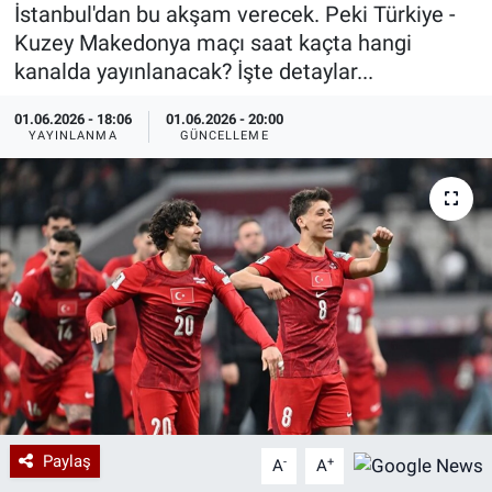
İstanbul'dan bu akşam verecek. Peki Türkiye -
Özel Haberler
Dünya
Haber Arşivi
Kuzey Makedonya maçı saat kaçta hangi
kanalda yayınlanacak? İşte detaylar...
Yazarlar
Medya
01.06.2026 - 18:06
01.06.2026 - 20:00
YAYINLANMA
GÜNCELLEME
Özel Haberler
Kadın
Erişim Bilgileri
Sağlık
Teknoloji
Ramazan
Paylaş
-
+
A
A