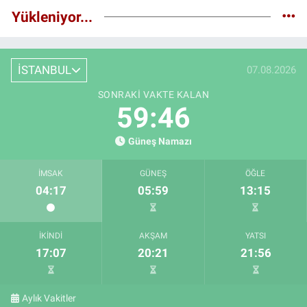
Yükleniyor...
İSTANBUL
07.08.2026
SONRAKI VAKTE KALAN
59:45
Güneş Namazı
İMSAK
GÜNEŞ
ÖĞLE
04:17
05:59
13:15
İKINDI
AKŞAM
YATSI
17:07
20:21
21:56
Aylık Vakitler