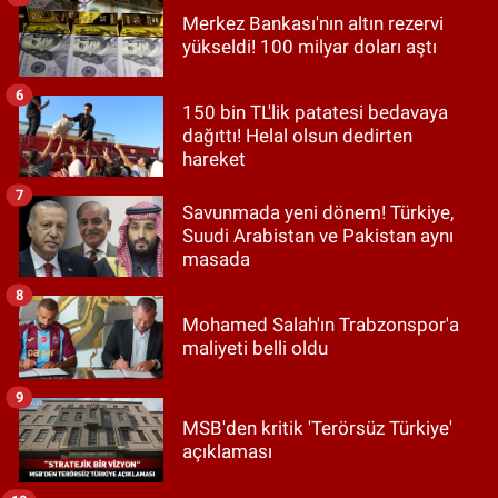
Merkez Bankası'nın altın rezervi
yükseldi! 100 milyar doları aştı
6
150 bin TL'lik patatesi bedavaya
dağıttı! Helal olsun dedirten
hareket
7
Savunmada yeni dönem! Türkiye,
Suudi Arabistan ve Pakistan aynı
masada
8
Mohamed Salah'ın Trabzonspor'a
maliyeti belli oldu
9
MSB'den kritik 'Terörsüz Türkiye'
açıklaması