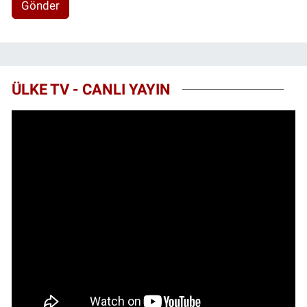
Gönder
ÜLKE TV - CANLI YAYIN