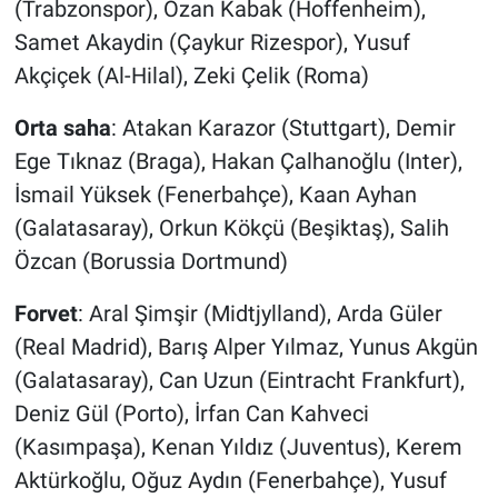
(Trabzonspor), Ozan Kabak (Hoffenheim),
Samet Akaydin (Çaykur Rizespor), Yusuf
Akçiçek (Al-Hilal), Zeki Çelik (Roma)
Orta saha
: Atakan Karazor (Stuttgart), Demir
Ege Tıknaz (Braga), Hakan Çalhanoğlu (Inter),
İsmail Yüksek (Fenerbahçe), Kaan Ayhan
(Galatasaray), Orkun Kökçü (Beşiktaş), Salih
Özcan (Borussia Dortmund)
Forvet
: Aral Şimşir (Midtjylland), Arda Güler
(Real Madrid), Barış Alper Yılmaz, Yunus Akgün
(Galatasaray), Can Uzun (Eintracht Frankfurt),
Deniz Gül (Porto), İrfan Can Kahveci
(Kasımpaşa), Kenan Yıldız (Juventus), Kerem
Aktürkoğlu, Oğuz Aydın (Fenerbahçe), Yusuf