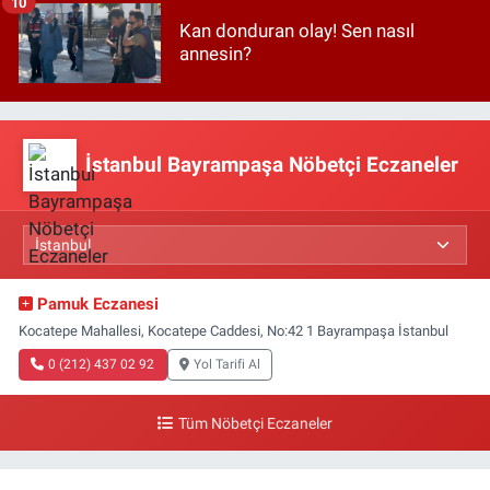
10
Kan donduran olay! Sen nasıl
annesin?
İstanbul Bayrampaşa Nöbetçi Eczaneler
Pamuk Eczanesi
Kocatepe Mahallesi, Kocatepe Caddesi, No:42 1 Bayrampaşa İstanbul
0 (212) 437 02 92
Yol Tarifi Al
Tüm Nöbetçi Eczaneler