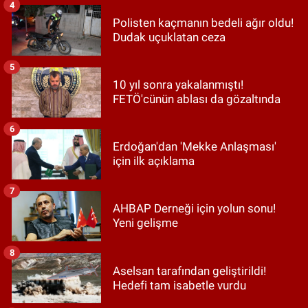
4
Polisten kaçmanın bedeli ağır oldu!
Dudak uçuklatan ceza
5
10 yıl sonra yakalanmıştı!
FETÖ'cünün ablası da gözaltında
6
Erdoğan'dan 'Mekke Anlaşması'
için ilk açıklama
7
AHBAP Derneği için yolun sonu!
Yeni gelişme
8
Aselsan tarafından geliştirildi!
Hedefi tam isabetle vurdu