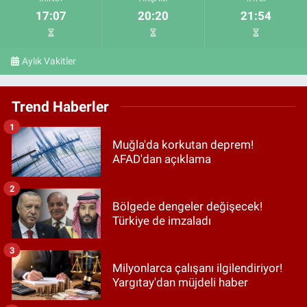
17:07
20:20
21:54
Aylık Vakitler
Trend Haberler
1
Muğla'da korkutan deprem!
AFAD'dan açıklama
2
Bölgede dengeler değişecek!
Türkiye de imzaladı
3
Milyonlarca çalışanı ilgilendiriyor!
Yargıtay'dan müjdeli haber