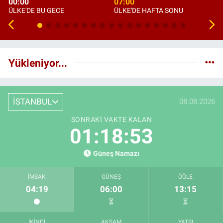
00:00
07:00
ÜLKE'DE BU GECE
ÜLKE'DE HAFTA SONU
Yükleniyor...
İSTANBUL
08.08.2026
SONRAKI VAKTE KALAN
01:18:52
Güneş Namazı
İMSAK
GÜNEŞ
ÖĞLE
04:19
06:00
13:15
İKINDI
AKŞAM
YATSI