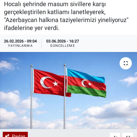
Hocalı şehrinde masum sivillere karşı
Özel Haberler
Dünya
Haber Arşivi
gerçekleştirilen katliamı lanetleyerek,
"Azerbaycan halkına taziyelerimizi yineliyoruz"
Yazarlar
Medya
ifadelerine yer verdi.
26.02.2026 - 09:04
03.06.2026 - 16:27
Özel Haberler
YAYINLANMA
GÜNCELLEME
Kadın
Erişim Bilgileri
Sağlık
Teknoloji
Ramazan
Paylaş
-
+