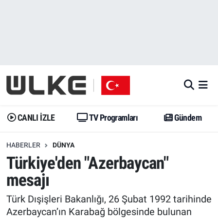
CANLI İZLE
CANLI YAYIN
Nöbetçi Eczaneler
TV Programları
TV Programları
Hava Durumu
Gündem
Gündem
İstanbul Namaz Vakitleri
Dünya
Trend
Trafik Durumu
CANLI İZLE
TV Programları
Gündem
Spor
Yaşam
Süper Lig Puan Durumu ve Fikstür
HABERLER
DÜNYA
Türkiye'den "Azerbaycan"
Erişim Bilgileri
Erişim Bilgileri
Erişim Bilgileri
mesajı
Ekonomi
Spor
Tüm Manşetler
Türk Dışişleri Bakanlığı, 26 Şubat 1992 tarihinde
Trend
Ekonomi
Son Dakika Haberleri
Azerbaycan’ın Karabağ bölgesinde bulunan