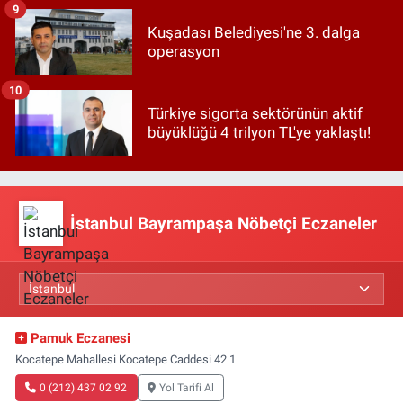
9
Kuşadası Belediyesi'ne 3. dalga
operasyon
10
Türkiye sigorta sektörünün aktif
büyüklüğü 4 trilyon TL'ye yaklaştı!
İstanbul Bayrampaşa Nöbetçi Eczaneler
Pamuk Eczanesi
Kocatepe Mahallesi Kocatepe Caddesi 42 1
0 (212) 437 02 92
Yol Tarifi Al