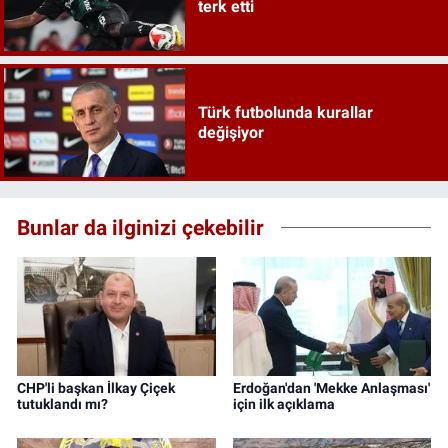
terk etti
Türk futbolunda kurallar
değişiyor
Bunlar da ilginizi çekebilir
CHP'li başkan İlkay Çiçek
Erdoğan'dan 'Mekke Anlaşması'
tutuklandı mı?
için ilk açıklama