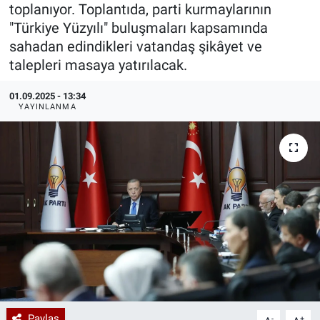
toplanıyor. Toplantıda, parti kurmaylarının
Özel Haberler
Dünya
Haber Arşivi
"Türkiye Yüzyılı" buluşmaları kapsamında
sahadan edindikleri vatandaş şikâyet ve
Yazarlar
Medya
talepleri masaya yatırılacak.
01.09.2025 - 13:34
Özel Haberler
YAYINLANMA
Kadın
Erişim Bilgileri
Sağlık
Teknoloji
Ramazan
Paylaş
-
+