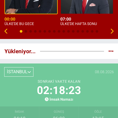
00:00
07:00
ÜLKE'DE BU GECE
ÜLKE'DE HAFTA SONU
Yükleniyor...
İSTANBUL
08.08.2026
SONRAKI VAKTE KALAN
02:18:22
İmsak Namazı
İMSAK
GÜNEŞ
ÖĞLE