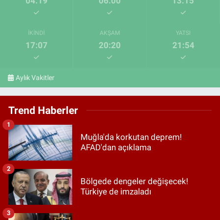
04:19
06:00
13:15
İKINDI
AKŞAM
YATSI
17:07
20:20
21:54
Aylık Vakitler
Trend Haberler
1
Muğla'da korkutan deprem!
AFAD'dan açıklama
2
Bölgede dengeler değişecek!
Türkiye de imzaladı
3