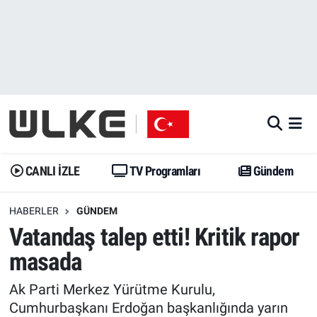
CANLI İZLE
CANLI YAYIN
Nöbetçi Eczaneler
TV Programları
TV Programları
Hava Durumu
Gündem
Gündem
İstanbul Namaz Vakitleri
Dünya
Trend
Trafik Durumu
CANLI İZLE
TV Programları
Gündem
Spor
Yaşam
Süper Lig Puan Durumu ve Fikstür
HABERLER
GÜNDEM
Vatandaş talep etti! Kritik rapor
Erişim Bilgileri
Erişim Bilgileri
Erişim Bilgileri
masada
Ekonomi
Spor
Tüm Manşetler
Ak Parti Merkez Yürütme Kurulu,
Trend
Ekonomi
Son Dakika Haberleri
Cumhurbaşkanı Erdoğan başkanlığında yarın