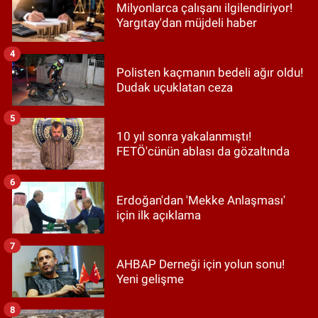
Milyonlarca çalışanı ilgilendiriyor!
Yargıtay'dan müjdeli haber
4
Polisten kaçmanın bedeli ağır oldu!
Dudak uçuklatan ceza
5
10 yıl sonra yakalanmıştı!
FETÖ'cünün ablası da gözaltında
6
Erdoğan'dan 'Mekke Anlaşması'
için ilk açıklama
7
AHBAP Derneği için yolun sonu!
Yeni gelişme
8