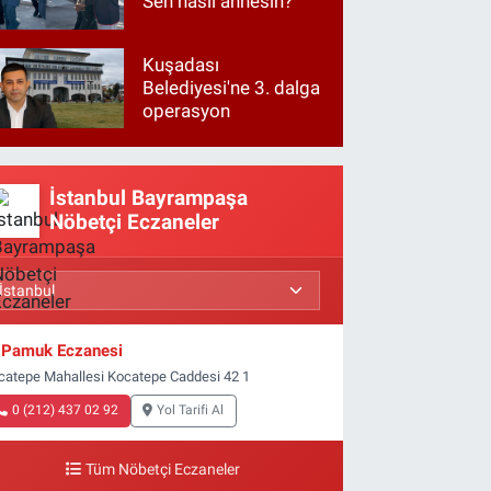
Sen nasıl annesin?
Kuşadası
Belediyesi'ne 3. dalga
operasyon
İstanbul Bayrampaşa
Nöbetçi Eczaneler
Pamuk Eczanesi
catepe Mahallesi Kocatepe Caddesi 42 1
0 (212) 437 02 92
Yol Tarifi Al
Tüm Nöbetçi Eczaneler