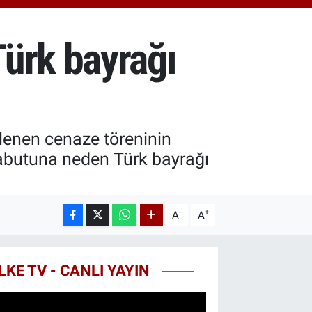
.81
%1.44
T100
87
%64
ürk bayrağı
COIN
60,53
%-0.76
lenen cenaze töreninin
abutuna neden Türk bayrağı
-
+
A
A
LKE TV - CANLI YAYIN