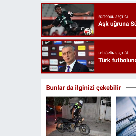
EDITÖRÜN SEÇTIĞI
Aşk uğruna Süp
EDITÖRÜN SEÇTIĞI
Türk futbolund
Bunlar da ilginizi çekebilir