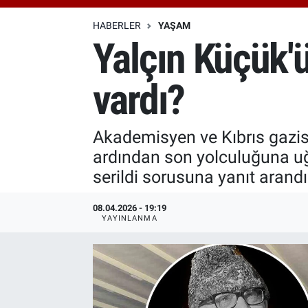
Özel Haberler
Dünya
Haber Arşivi
HABERLER
YAŞAM
Yalçın Küçük'
Yazarlar
Medya
vardı?
Özel Haberler
Kadın
Akademisyen ve Kıbrıs gazis
ardından son yolculuğuna u
Erişim Bilgileri
serildi sorusuna yanıt arand
Sağlık
08.04.2026 - 19:19
YAYINLANMA
Teknoloji
Ramazan