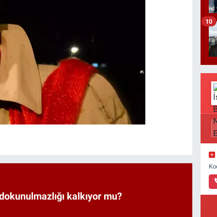
10
Ko
 dokunulmazlığı kalkıyor mu?