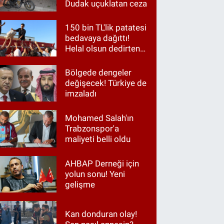
Dudak uçuklatan ceza
150 bin TL'lik patatesi
bedavaya dağıttı!
Helal olsun dedirten
hareket
Bölgede dengeler
değişecek! Türkiye de
imzaladı
Mohamed Salah'ın
Trabzonspor'a
maliyeti belli oldu
AHBAP Derneği için
yolun sonu! Yeni
gelişme
Kan donduran olay!