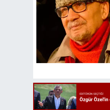
EDITÖRÜN SEÇTIĞI
Özgür Özel'in