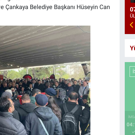
i ve Çankaya Belediye Başkanı Hüseyin Can
0
Y
İMS
04: