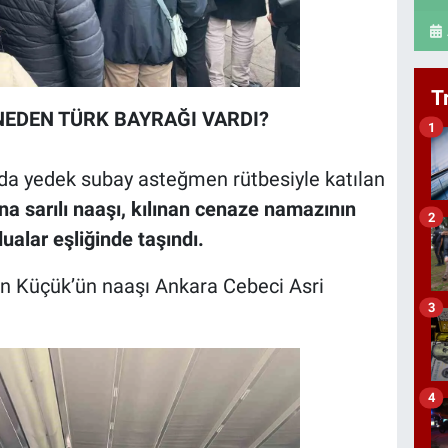
T
NEDEN TÜRK BAYRAĞI VARDI?
1
ında yedek subay asteğmen rütbesiyle katılan
na sarılı naaşı, kılınan cenaze namazının
2
ualar eşliğinde taşındı.
n Küçük’ün naaşı Ankara Cebeci Asri
3
4