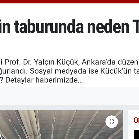
6574
BİS
13.8
ün taburunda neden T
BIT
64.3
i Prof. Dr. Yalçın Küçük, Ankara’da düzen
ğurlandı. Sosyal medyada ise Küçük'ün t
ı? Detaylar haberimizde...
Ü