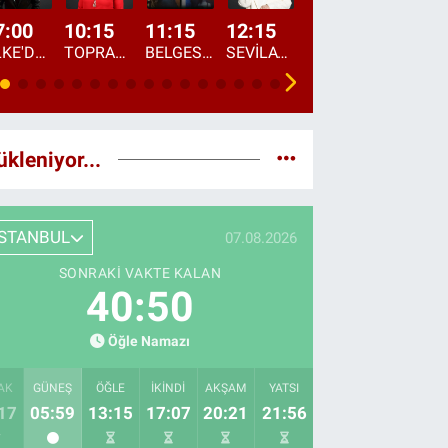
7:00
10:15
11:15
12:15
13:00
13:45
ÜLKE'DE BU SABAH
TOPRAKTAN SOFRAYA
BELGESEL: "ÜLKE'NİN ALIN TERİ"
SEVİLAY SUNGUR İLE ELİMİN BEREKETİ
ÖĞLE AJANSI
ÜLKE'DEN HABE
ükleniyor...
İSTANBUL
07.08.2026
SONRAKI VAKTE KALAN
40:48
Öğle Namazı
AK
GÜNEŞ
ÖĞLE
İKINDI
AKŞAM
YATSI
17
05:59
13:15
17:07
20:21
21:56