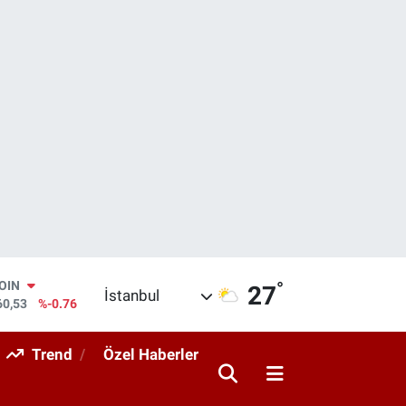
°
AR
27
İstanbul
069
%0.17
O
265
%0.01
Trend
Özel Haberler
RLİN
897
%0.02
M ALTIN