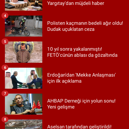
Yargıtay'dan müjdeli haber
4
Polisten kaçmanın bedeli ağır oldu!
Dudak uçuklatan ceza
5
10 yıl sonra yakalanmıştı!
FETÖ'cünün ablası da gözaltında
6
Erdoğan'dan 'Mekke Anlaşması'
için ilk açıklama
7
AHBAP Derneği için yolun sonu!
Yeni gelişme
8
Aselsan tarafından geliştirildi!