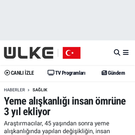
CANLI İZLE
CANLI YAYIN
Nöbetçi Eczaneler
TV Programları
TV Programları
Hava Durumu
Gündem
Gündem
İstanbul Namaz Vakitleri
Dünya
Trend
Trafik Durumu
CANLI İZLE
TV Programları
Gündem
Spor
Yaşam
Süper Lig Puan Durumu ve Fikstür
HABERLER
SAĞLIK
Yeme alışkanlığı insan ömrüne
Erişim Bilgileri
Erişim Bilgileri
Erişim Bilgileri
3 yıl ekliyor
Ekonomi
Spor
Tüm Manşetler
Araştırmacılar, 45 yaşından sonra yeme
Trend
Ekonomi
Son Dakika Haberleri
alışkanlığında yapılan değişikliğin, insan