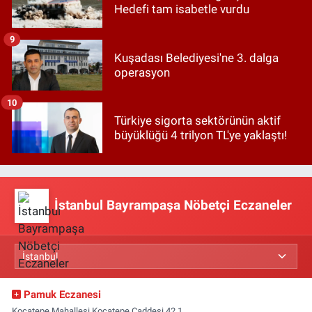
Hedefi tam isabetle vurdu
9
Kuşadası Belediyesi'ne 3. dalga
operasyon
10
Türkiye sigorta sektörünün aktif
büyüklüğü 4 trilyon TL'ye yaklaştı!
İstanbul Bayrampaşa Nöbetçi Eczaneler
Pamuk Eczanesi
Kocatepe Mahallesi Kocatepe Caddesi 42 1