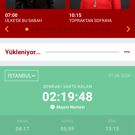
07:00
10:15
ÜLKE'DE BU SABAH
TOPRAKTAN SOFRAYA
Yükleniyor...
İSTANBUL
07.08.2026
SONRAKI VAKTE KALAN
02:19:47
Akşam Namazı
İMSAK
GÜNEŞ
ÖĞLE
04:17
05:59
13:15