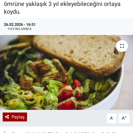
ömrüne yaklaşık 3 yıl ekleyebileceğini ortaya
Özel Haberler
Dünya
Haber Arşivi
koydu.
26.02.2026 - 16:51
Yazarlar
Medya
YAYINLANMA
Özel Haberler
Kadın
Erişim Bilgileri
Sağlık
Teknoloji
Ramazan
Paylaş
-
+
A
A