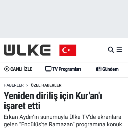
CANLI İZLE
CANLI YAYIN
Nöbetçi Eczaneler
TV Programları
TV Programları
Hava Durumu
Gündem
Gündem
İstanbul Namaz Vakitleri
Dünya
Trend
Trafik Durumu
CANLI İZLE
TV Programları
Gündem
Spor
Yaşam
Süper Lig Puan Durumu ve Fikstür
HABERLER
ÖZEL HABERLER
Yeniden diriliş için Kur'an'ı
Erişim Bilgileri
Erişim Bilgileri
Erişim Bilgileri
işaret etti
Ekonomi
Spor
Tüm Manşetler
Erkan Aydın’ın sunumuyla Ülke TV'de ekranlara
Trend
Ekonomi
Son Dakika Haberleri
gelen “Endülüs’te Ramazan” programına konuk