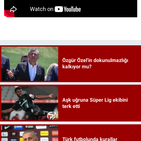
Özgür Özel'in dokunulmazlığı
kalkıyor mu?
Aşk uğruna Süper Lig ekibini
terk etti
Türk futbolunda kurallar