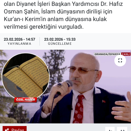
olan Diyanet İşleri Başkan Yardımcısı Dr. Hafız
Özel Haberler
Dünya
Haber Arşivi
Osman Şahin, İslam dünyasının dirilişi için
Kur'an-ı Kerim'in anlam dünyasına kulak
Yazarlar
Medya
verilmesi gerektiğini vurguladı.
23.02.2026 - 14:57
23.02.2026 - 15:33
Özel Haberler
YAYINLANMA
GÜNCELLEME
Kadın
Erişim Bilgileri
Sağlık
Teknoloji
Ramazan
Paylaş
-
+