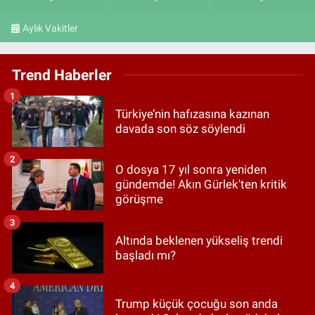
Aylık Vakitler
Trend Haberler
1
Türkiye’nin hafızasına kazınan
davada son söz söylendi
2
O dosya 17 yıl sonra yeniden
gündemde! Akın Gürlek'ten kritik
görüşme
3
Altında beklenen yükseliş trendi
başladı mı?
4
Trump küçük çocuğu son anda