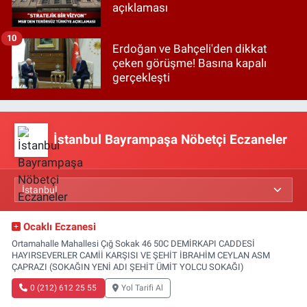
açıklaması
10
Erdoğan ve Bahçeli'den dikkat
çeken görüşme! Basına kapalı
gerçekleşti
İstanbul Bayrampaşa Nöbetçi Eczaneler
Ocaklı Eczanesi
Ortamahalle Mahallesi Çığ Sokak 46 50C DEMİRKAPI CADDESİ
HAYIRSEVERLER CAMİİ KARŞISI VE ŞEHİT İBRAHİM CEYLAN ASM
ÇAPRAZI (SOKAĞIN YENİ ADI ŞEHİT ÜMİT YOLCU SOKAĞI)
0 (212) 612 25 55
Yol Tarifi Al