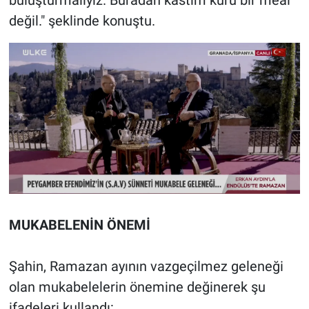
buluşturmalıyız. Buradan kastım kuru bir meal
değil." şeklinde konuştu.
MUKABELENİN ÖNEMİ
Şahin, Ramazan ayının vazgeçilmez geleneği
olan mukabelelerin önemine değinerek şu
ifadeleri kullandı: