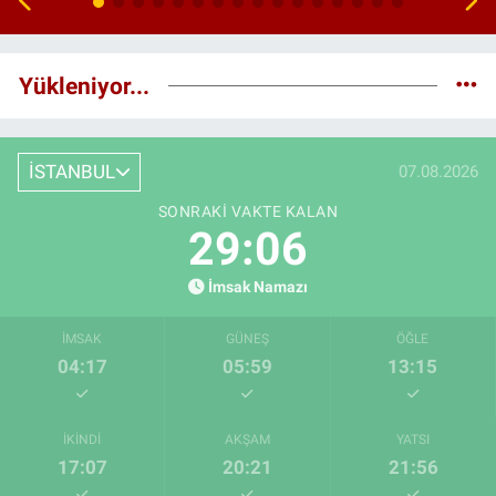
Yükleniyor...
İSTANBUL
07.08.2026
SONRAKI VAKTE KALAN
29:05
İmsak Namazı
İMSAK
GÜNEŞ
ÖĞLE
04:17
05:59
13:15
İKINDI
AKŞAM
YATSI
17:07
20:21
21:56