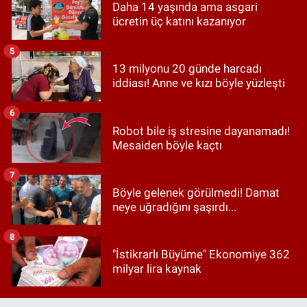
Daha 14 yaşında ama asgari
ücretin üç katını kazanıyor
5
13 milyonu 20 günde harcadı
iddiası! Anne ve kızı böyle yüzleşti
6
Robot bile iş stresine dayanamadı!
Mesaiden böyle kaçtı
7
Böyle gelenek görülmedi! Damat
neye uğradığını şaşırdı...
8
"İstikrarlı Büyüme" Ekonomiye 362
milyar lira kaynak