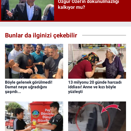
Özgür Özel'in dokunulmazlığı
kalkıyor mu?
Bunlar da ilginizi çekebilir
Böyle gelenek görülmedi!
13 milyonu 20 günde harcadı
Damat neye uğradığını
iddiası! Anne ve kızı böyle
şaşırdı...
yüzleşti