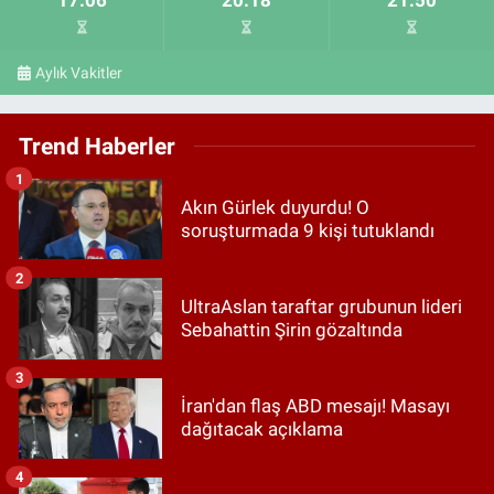
17:06
20:18
21:50
Aylık Vakitler
Trend Haberler
1
Akın Gürlek duyurdu! O
soruşturmada 9 kişi tutuklandı
2
UltraAslan taraftar grubunun lideri
Sebahattin Şirin gözaltında
3
İran'dan flaş ABD mesajı! Masayı
dağıtacak açıklama
4