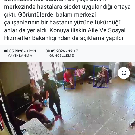
merkezinde hastalara şiddet uygulandığı ortaya
Özel Haberler
Dünya
Haber Arşivi
çıktı. Görüntülerde, bakım merkezi
çalışanlarının bir hastanın yüzüne tükürdüğü
Yazarlar
Medya
anlar da yer aldı. Konuya ilişkin Aile Ve Sosyal
Hizmetler Bakanlığı'ndan da açıklama yapıldı.
Özel Haberler
08.05.2026 - 12:11
08.05.2026 - 12:17
YAYINLANMA
GÜNCELLEME
Kadın
Erişim Bilgileri
Sağlık
Teknoloji
Ramazan