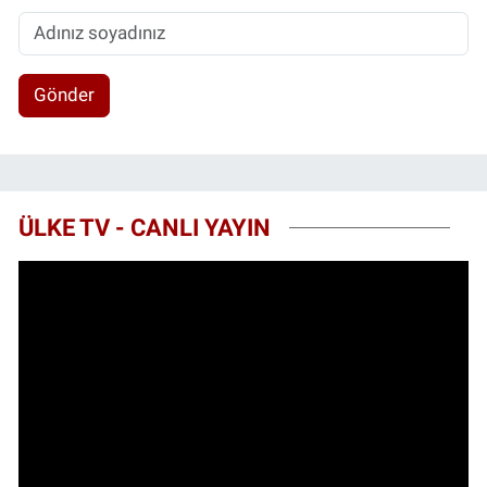
Gönder
ÜLKE TV - CANLI YAYIN