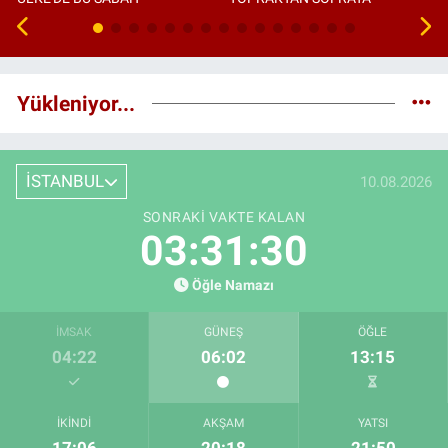
Yükleniyor...
İSTANBUL
10.08.2026
SONRAKI VAKTE KALAN
03:31:29
Öğle Namazı
İMSAK
GÜNEŞ
ÖĞLE
04:22
06:02
13:15
İKINDI
AKŞAM
YATSI