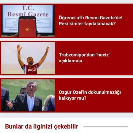
Öğrenci affı Resmi Gazete'de!
Peki kimler faydalanacak?
Trabzonspor'dan "haciz"
açıklaması
Özgür Özel'in dokunulmazlığı
kalkıyor mu?
Bunlar da ilginizi çekebilir