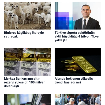
Binlerce küçükbaş ihaleyle
Türkiye sigorta sektörünün
satılacak
aktif büyüklüğü 4 trilyon TL'ye
yaklaştı!
Merkez Bankası'nın altın
Altında beklenen yükseliş
rezervi yükseldi! 100 milyar
trendi başladı mı?
doları aştı