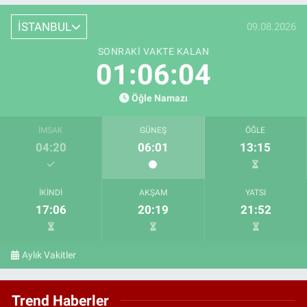
İSTANBUL
09.08.2026
SONRAKI VAKTE KALAN
01:06:03
Öğle Namazı
İMSAK
GÜNEŞ
ÖĞLE
04:20
06:01
13:15
İKINDI
AKŞAM
YATSI
17:06
20:19
21:52
Aylık Vakitler
Trend Haberler