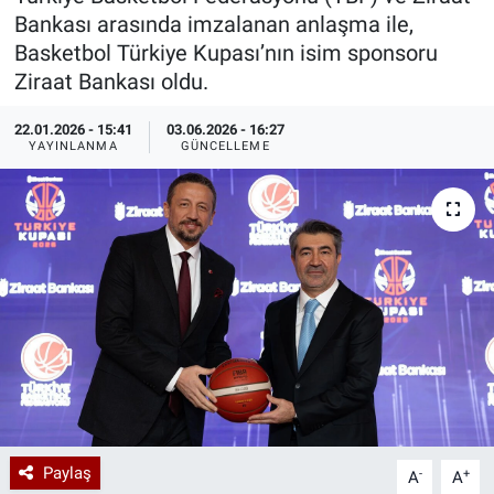
Bankası arasında imzalanan anlaşma ile,
Özel Haberler
Dünya
Haber Arşivi
Basketbol Türkiye Kupası’nın isim sponsoru
Ziraat Bankası oldu.
Yazarlar
Medya
22.01.2026 - 15:41
03.06.2026 - 16:27
YAYINLANMA
GÜNCELLEME
Özel Haberler
Kadın
Erişim Bilgileri
Sağlık
Teknoloji
Ramazan
Paylaş
-
+
A
A