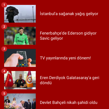
1
İstanbul'a sağanak yağış geliyor
2
Fenerbahçe'de Ederson gidiyor
Savic geliyor
3
TV yayınlarında yeni dönem!
4
Eren Derdiyok Galatasaray'a geri
döndü
5
Devlet Bahçeli nikah şahidi oldu