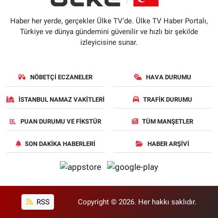
Haber her yerde, gerçekler Ülke TV'de. Ülke TV Haber Portalı,
Türkiye ve dünya gündemini güvenilir ve hızlı bir şekilde
izleyicisine sunar.
NÖBETÇI ECZANELER
HAVA DURUMU
İSTANBUL NAMAZ VAKITLERI
TRAFIK DURUMU
PUAN DURUMU VE FIKSTÜR
TÜM MANŞETLER
SON DAKIKA HABERLERI
HABER ARŞIVI
RSS
Copyright © 2026. Her hakkı saklıdır.