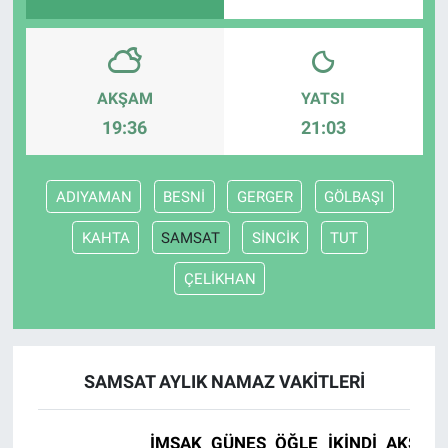
AKŞAM
YATSI
19:36
21:03
ADIYAMAN
BESNİ
GERGER
GÖLBAŞI
KAHTA
SAMSAT
SİNCİK
TUT
ÇELİKHAN
SAMSAT AYLIK NAMAZ VAKITLERI
İMSAK
GÜNEŞ
ÖĞLE
İKINDI
AKŞAM