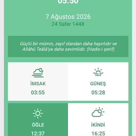
05:50
Özel Haberler
Dünya
Haber Arşivi
7 Ağustos 2026
24 Safer 1448
Yazarlar
Medya
Özel Haberler
Güçlü bir mümin, zayıf olandan daha hayırlıdır ve
Allâhü Teâlâ'ya daha sevimlidir. (Hadis-i şerif)
Kadın
Erişim Bilgileri
İMSAK
GÜNEŞ
Sağlık
03:55
05:28
Teknoloji
Ramazan
ÖĞLE
İKINDI
12:37
16:25