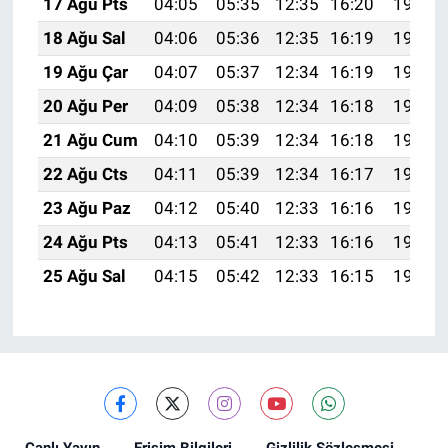
17 Ağu Pts
04:05
05:35
12:35
16:20
19:24
18 Ağu Sal
04:06
05:36
12:35
16:19
19:23
19 Ağu Çar
04:07
05:37
12:34
16:19
19:22
20 Ağu Per
04:09
05:38
12:34
16:18
19:20
21 Ağu Cum
04:10
05:39
12:34
16:18
19:19
22 Ağu Cts
04:11
05:39
12:34
16:17
19:18
23 Ağu Paz
04:12
05:40
12:33
16:16
19:16
24 Ağu Pts
04:13
05:41
12:33
16:16
19:15
25 Ağu Sal
04:15
05:42
12:33
16:15
19:14
Canlı Yayın
Erişim Bilgileri
Gizlilik Sözleşmesi