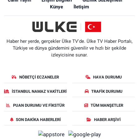
Künye
İletişim
Haber her yerde, gerçekler Ülke TV'de. Ülke TV Haber Portalı,
Türkiye ve dünya gündemini güvenilir ve hızlı bir şekilde
izleyicisine sunar.
NÖBETÇI ECZANELER
HAVA DURUMU
İSTANBUL NAMAZ VAKITLERI
TRAFIK DURUMU
PUAN DURUMU VE FIKSTÜR
TÜM MANŞETLER
SON DAKIKA HABERLERI
HABER ARŞIVI