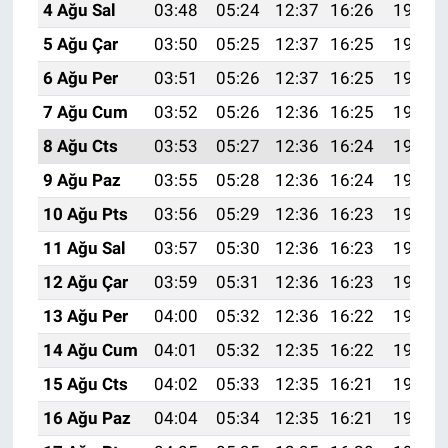
4 Ağu Sal
03:48
05:24
12:37
16:26
19:40
5 Ağu Çar
03:50
05:25
12:37
16:25
19:39
6 Ağu Per
03:51
05:26
12:37
16:25
19:38
7 Ağu Cum
03:52
05:26
12:36
16:25
19:36
8 Ağu Cts
03:53
05:27
12:36
16:24
19:35
9 Ağu Paz
03:55
05:28
12:36
16:24
19:34
10 Ağu Pts
03:56
05:29
12:36
16:23
19:33
11 Ağu Sal
03:57
05:30
12:36
16:23
19:32
12 Ağu Çar
03:59
05:31
12:36
16:23
19:31
13 Ağu Per
04:00
05:32
12:36
16:22
19:29
14 Ağu Cum
04:01
05:32
12:35
16:22
19:28
15 Ağu Cts
04:02
05:33
12:35
16:21
19:27
16 Ağu Paz
04:04
05:34
12:35
16:21
19:26