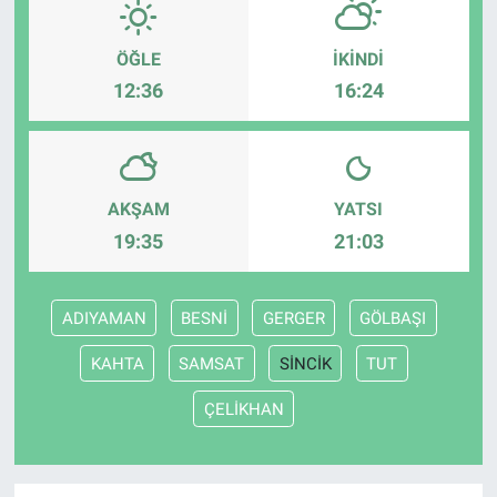
ÖĞLE
İKINDI
12:36
16:24
AKŞAM
YATSI
19:35
21:03
ADIYAMAN
BESNİ
GERGER
GÖLBAŞI
KAHTA
SAMSAT
SİNCİK
TUT
ÇELİKHAN