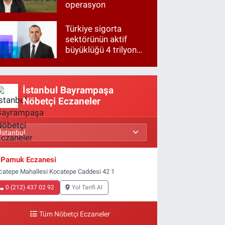
operasyon
Türkiye sigorta
sektörünün aktif
büyüklüğü 4 trilyon
TL'ye yaklaştı!
İstanbul Bayrampaşa
Nöbetçi Eczaneler
Pamuk Eczanesi
catepe Mahallesi Kocatepe Caddesi 42 1
0 (212) 437 02 92
Yol Tarifi Al
Tüm Nöbetçi Eczaneler