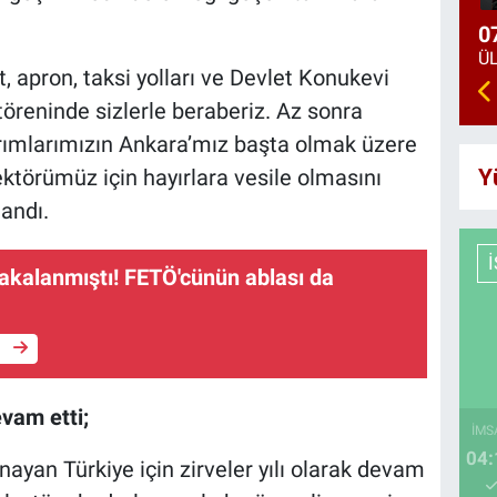
0
 apron, taksi yolları ve Devlet Konukevi
ş töreninde sizlerle beraberiz. Az sonra
tırımlarımızın Ankara’mız başta olmak üzere
Y
ektörümüz için hayırlara vesile olmasını
landı.
yakalanmıştı! FETÖ'cünün ablası da
e
vam etti;
İMS
04:
ayan Türkiye için zirveler yılı olarak devam