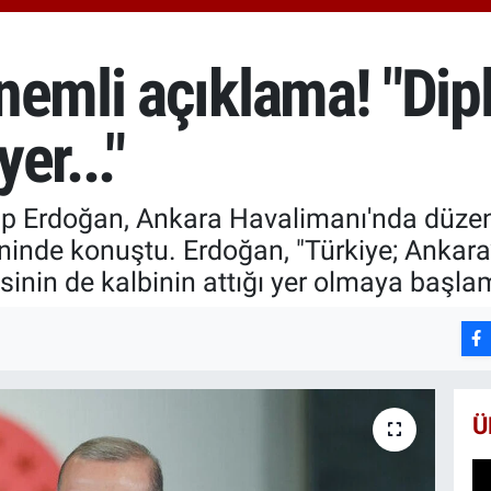
66
Bİ
13
nemli açıklama! "Dip
BI
65
yer..."
p Erdoğan, Ankara Havalimanı'nda düze
reninde konuştu. Erdoğan, "Türkiye; Ankara’
sinin de kalbinin attığı yer olmaya başlamı
Ü