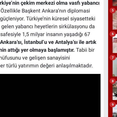
Türkiye’nin çekim merkezi olma vasfı yabancı
.
Özellikle Başkent Ankara’nın diplomasi
5
güçleniyor. Türkiye’nin küresel siyasetteki
te gelen yabancı heyetlerin sirkülasyonu da
esafesiyle 1,5 milyar insanın yaşadığı 67
6
Ankara’sı, İstanbul’u ve Antalya’sı ile artık
nin attığı yer olmaya başlamıştır.
Tabii bir
nüfusunu ve gelişen sanayisini
7
r türlü yatırımın değeri anlaşılmaktadır.
8
9