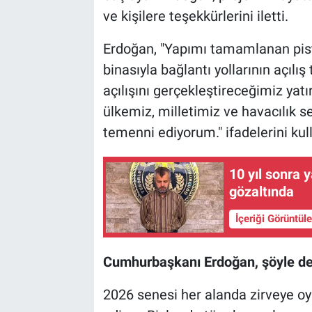
ve kişilere teşekkürlerini iletti.
Erdoğan, "Yapımı tamamlanan pist,
binasıyla bağlantı yollarının açılı
açılışını gerçekleştireceğimiz ya
ülkemiz, milletimiz ve havacılık s
temenni ediyorum." ifadelerini kul
10 yıl sonra 
gözaltında
İçeriği Görüntül
Cumhurbaşkanı Erdoğan, şöyle de
2026 senesi her alanda zirveye oyn