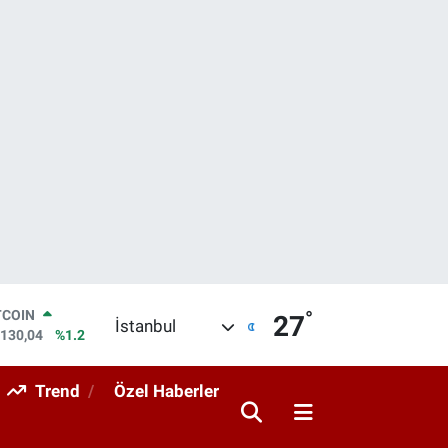
°
LAR
27
İstanbul
,7106
%0.17
RO
,1652
%0.27
Trend
Özel Haberler
ERLİN
,4046
%0.35
AM ALTIN