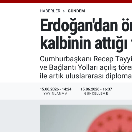
Özel Haberler
Dünya
Haber Arşivi
HABERLER
GÜNDEM
Erdoğan'dan ö
Yazarlar
Medya
kalbinin attığı 
Özel Haberler
Kadın
Cumhurbaşkanı Recep Tayyi
ve Bağlantı Yolları açılış tö
Erişim Bilgileri
ile artık uluslararası diploma
Sağlık
15.06.2026 - 14:24
15.06.2026 - 16:37
YAYINLANMA
GÜNCELLEME
Teknoloji
Ramazan