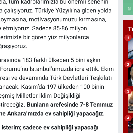
zla, tüm kadrolarımızla bu önemli senenin
 çalışıyoruz. Türkiye Yüzyılı’na giden yolda
lıkoymasına, motivasyonumuzu kırmasına,
 etmiyoruz. Sadece 85-86 milyon
T
erimizle bir gören yüz milyonlarca
1
ğraşıyoruz.
arasında 183 farklı ülkeden 5 bini aşkın
2
tık Forumu’nu İstanbul’umuzda icra ettik. Ekim
resi ve devamında Türk Devletleri Teşkilatı
planacak. Kasım’da 197 ülkeden 100 binin
3
şmiş Milletler İklim Değişikliği
ştireceğiz
. Bunların arefesinde 7-8 Temmuz
ine Ankara’mızda ev sahipliği yapacağız.
4
isterim; sadece ev sahipliği yapacağı