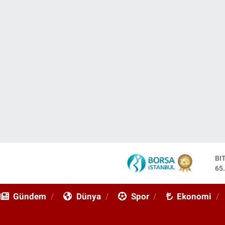
DO
47
EU
55
Gündem
Dünya
Spor
Ekonomi
ST
64
GR