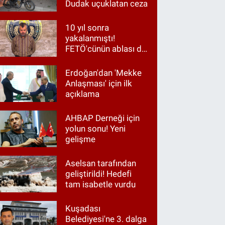
Dudak uçuklatan ceza
10 yıl sonra
yakalanmıştı!
FETÖ'cünün ablası da
gözaltında
Erdoğan'dan 'Mekke
Anlaşması' için ilk
açıklama
AHBAP Derneği için
yolun sonu! Yeni
gelişme
Aselsan tarafından
geliştirildi! Hedefi
tam isabetle vurdu
Kuşadası
Belediyesi'ne 3. dalga