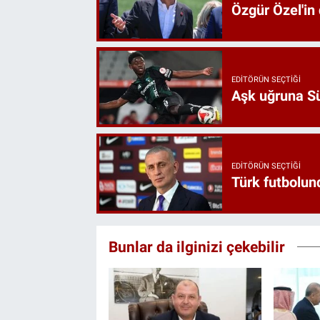
Özgür Özel'in
EDITÖRÜN SEÇTIĞI
Aşk uğruna Süp
EDITÖRÜN SEÇTIĞI
Türk futbolund
Bunlar da ilginizi çekebilir