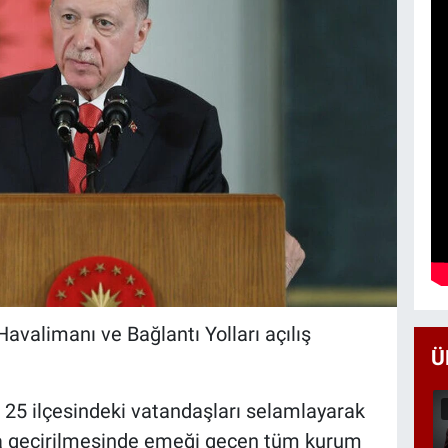
valimanı ve Bağlantı Yolları açılış
Ü
25 ilçesindeki vatandaşları selamlayarak
ta geçirilmesinde emeği geçen tüm kurum