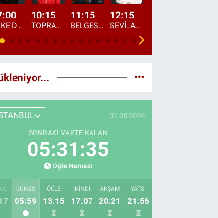
7:00
10:15
11:15
12:15
13:00
13:45
ÜLKE'DE BU SABAH
TOPRAKTAN SOFRAYA
BELGESEL: "ÜLKE'NİN ALIN TERİ"
SEVİLAY SUNGUR İLE ELİMİN BEREKETİ
ÖĞLE AJANSI
ÜLKE'DEN HABE
ükleniyor...
İSTANBUL
07.08.2026
SONRAKI VAKTE KALAN
05:31:34
Öğle Namazı
AK
GÜNEŞ
ÖĞLE
İKINDI
AKŞAM
YATSI
17
05:59
13:15
17:07
20:21
21:56