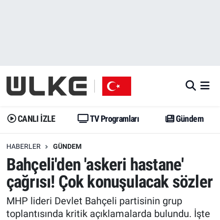
CANLI İZLE
CANLI YAYIN
Nöbetçi Eczaneler
TV Programları
TV Programları
Hava Durumu
Gündem
Gündem
İstanbul Namaz Vakitleri
Dünya
Trend
Trafik Durumu
CANLI İZLE
TV Programları
Gündem
Spor
Yaşam
Süper Lig Puan Durumu ve Fikstür
HABERLER
GÜNDEM
Bahçeli'den 'askeri hastane'
Erişim Bilgileri
Erişim Bilgileri
Erişim Bilgileri
çağrısı! Çok konuşulacak sözler
Ekonomi
Spor
Tüm Manşetler
MHP lideri Devlet Bahçeli partisinin grup
Trend
Ekonomi
Son Dakika Haberleri
toplantısında kritik açıklamalarda bulundu. İşte