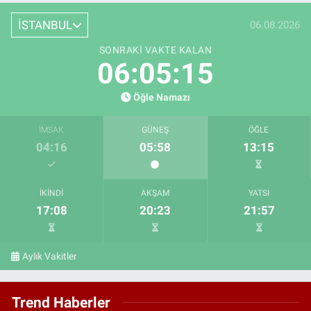
İSTANBUL
06.08.2026
SONRAKI VAKTE KALAN
06:05:14
Öğle Namazı
İMSAK
GÜNEŞ
ÖĞLE
04:16
05:58
13:15
İKINDI
AKŞAM
YATSI
17:08
20:23
21:57
Aylık Vakitler
Trend Haberler