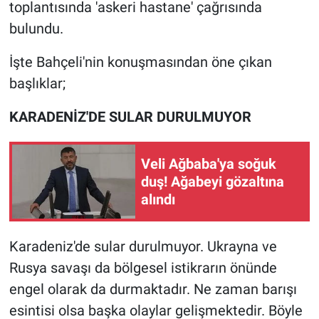
toplantısında 'askeri hastane' çağrısında
bulundu.
İşte Bahçeli'nin konuşmasından öne çıkan
başlıklar;
KARADENİZ'DE SULAR DURULMUYOR
Veli Ağbaba'ya soğuk
duş! Ağabeyi gözaltına
alındı
Karadeniz'de sular durulmuyor. Ukrayna ve
Rusya savaşı da bölgesel istikrarın önünde
engel olarak da durmaktadır. Ne zaman barışı
esintisi olsa başka olaylar gelişmektedir. Böyle