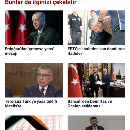
Bunlar da ilginizi çekebilir
Erdoğan'dan 'çerçeve yasa'
FETÖ'cü hainden kan donduran
mesajı
ifadeler
Terörsüz Türkiye yasa teklifi
Bahçeli'den Demirtaş ve
Meclis'te
Öcalan açıklaması!