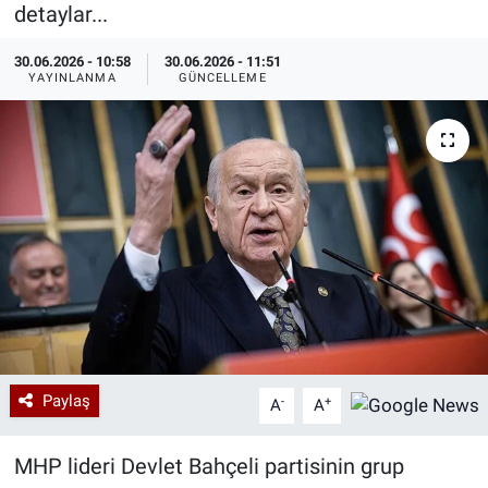
detaylar...
Özel Haberler
Dünya
Haber Arşivi
30.06.2026 - 10:58
30.06.2026 - 11:51
YAYINLANMA
GÜNCELLEME
Yazarlar
Medya
Özel Haberler
Kadın
Erişim Bilgileri
Sağlık
Teknoloji
Paylaş
-
+
A
A
Ramazan
MHP lideri Devlet Bahçeli partisinin grup