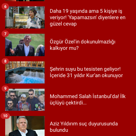
6
Daha 19 yaşında ama 5 kişiye iş
veriyor! 'Yapamazsın' diyenlere en
güzel cevap
7
Özgür Özel'in dokunulmazlığı
kalkıyor mu?
8
Şehrin suyu bu tesisten geliyor!
İçeride 31 yıldır Kur’an okunuyor
9
Mohammed Salah İstanbul'da! İlk
üçlüyü çektirdi...
10
Aziz Yıldırım suç duyurusunda
bulundu