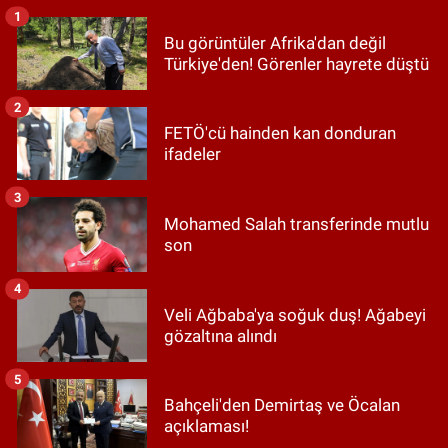
1
Bu görüntüler Afrika'dan değil
Türkiye'den! Görenler hayrete düştü
2
FETÖ'cü hainden kan donduran
ifadeler
3
Mohamed Salah transferinde mutlu
son
4
Veli Ağbaba'ya soğuk duş! Ağabeyi
gözaltına alındı
5
Bahçeli'den Demirtaş ve Öcalan
açıklaması!