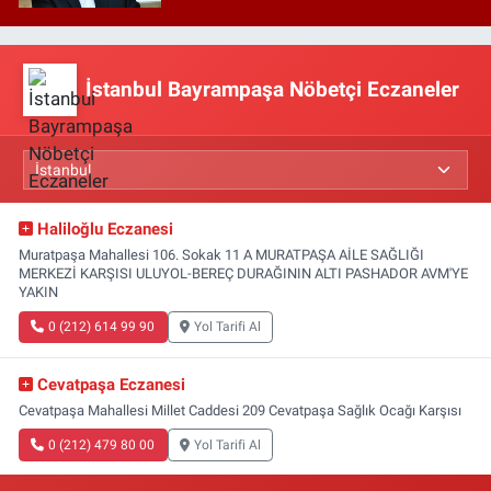
İstanbul Bayrampaşa Nöbetçi Eczaneler
Haliloğlu Eczanesi
Muratpaşa Mahallesi 106. Sokak 11 A MURATPAŞA AİLE SAĞLIĞI
MERKEZİ KARŞISI ULUYOL-BEREÇ DURAĞININ ALTI PASHADOR AVM'YE
YAKIN
0 (212) 614 99 90
Yol Tarifi Al
Cevatpaşa Eczanesi
Cevatpaşa Mahallesi Millet Caddesi 209 Cevatpaşa Sağlık Ocağı Karşısı
0 (212) 479 80 00
Yol Tarifi Al