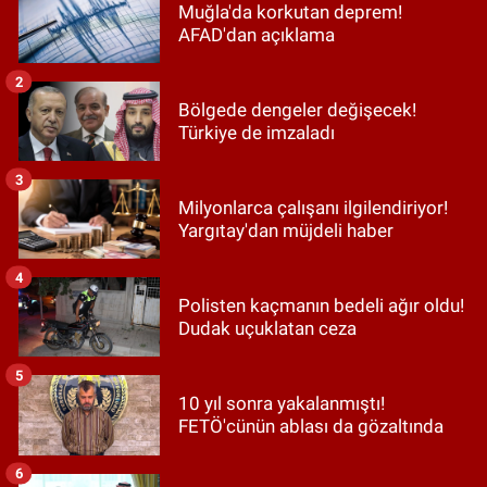
Muğla'da korkutan deprem!
AFAD'dan açıklama
2
Bölgede dengeler değişecek!
Türkiye de imzaladı
3
Milyonlarca çalışanı ilgilendiriyor!
Yargıtay'dan müjdeli haber
4
Polisten kaçmanın bedeli ağır oldu!
Dudak uçuklatan ceza
5
10 yıl sonra yakalanmıştı!
FETÖ'cünün ablası da gözaltında
6