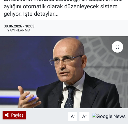
aylığını otomatik olarak düzenleyecek sistem
Özel Haberler
Dünya
Haber Arşivi
geliyor. İşte detaylar...
Yazarlar
Medya
30.06.2026 - 10:03
YAYINLANMA
Özel Haberler
Kadın
Erişim Bilgileri
Sağlık
Teknoloji
Ramazan
Paylaş
-
+
A
A