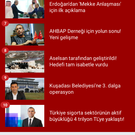
Erdoğan'dan 'Mekke Anlaşması'
için ilk açıklama
7
AHBAP Derneği için yolun sonu!
Yeni gelişme
8
Aselsan tarafından geliştirildi!
Hedefi tam isabetle vurdu
9
Kuşadası Belediyesi'ne 3. dalga
operasyon
10
Türkiye sigorta sektörünün aktif
büyüklüğü 4 trilyon TL'ye yaklaştı!