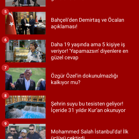
5
Bahçeli'den Demirtaş ve Öcalan
açıklaması!
6
Daha 19 yaşında ama 5 kişiye iş
veriyor! 'Yapamazsın' diyenlere en
güzel cevap
7
Özgür Özel'in dokunulmazlığı
kalkıyor mu?
8
Şehrin suyu bu tesisten geliyor!
İçeride 31 yıldır Kur’an okunuyor
9
Mohammed Salah İstanbul'da! İlk
üçlüyü çektirdi...