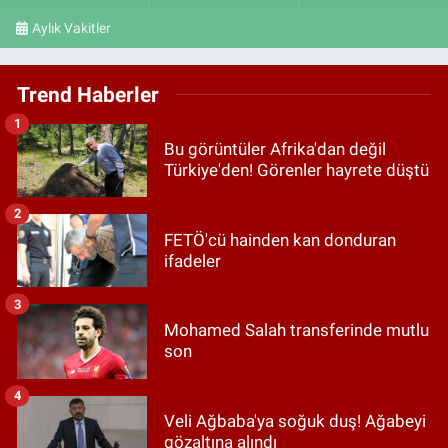
Aylık Vakitler
Trend Haberler
1
Bu görüntüler Afrika'dan değil
Türkiye'den! Görenler hayrete düştü
2
FETÖ'cü hainden kan donduran
ifadeler
3
Mohamed Salah transferinde mutlu
son
4
Veli Ağbaba'ya soğuk duş! Ağabeyi
gözaltına alındı