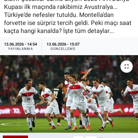
Kupası ilk maçında rakibimiz Avustralya...
Özel Haberler
Dünya
Haber Arşivi
Türkiye'de nefesler tutuldu. Montella'dan
forvette ise sürpriz tercih geldi. Peki maçı saat
Yazarlar
Medya
kaçta hangi kanalda? İşte tüm detaylar...
Özel Haberler
13.06.2026 - 14:54
13.06.2026 - 15:07
YAYINLANMA
GÜNCELLEME
Kadın
Erişim Bilgileri
Sağlık
Teknoloji
Ramazan