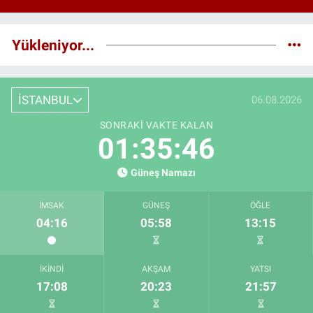
Yükleniyor...
İSTANBUL
06.08.2026
SONRAKI VAKTE KALAN
01:35:45
Güneş Namazı
İMSAK
GÜNEŞ
ÖĞLE
04:16
05:58
13:15
İKINDI
AKŞAM
YATSI
17:08
20:23
21:57