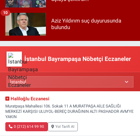
10
Aziz Yıldırım suç duyurusunda
bulundu
İstanbul Bayrampaşa Nöbetçi Eczaneler
Haliloğlu Eczanesi
Muratpaşa Mahallesi 106. Sokak 11 A MURATPAŞA AİLE SAĞLIĞI
MERKEZİ KARŞISI ULUYOL-BEREÇ DURAĞININ ALTI PASHADOR AVM'YE
YAKIN
0 (212) 614 99 90
Yol Tarifi Al