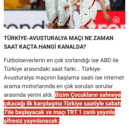
TÜRKİYE-AVUSTURALYA MAÇI NE ZAMAN
SAAT KAÇTA HANGİ KANALDA?
Futbolseverlerin en çok zorlandığı ise ABD ile
Türkiye arasındaki saat farkı... Türkiye-
Avusturalya maçının başlama saati ise internet
arama motorlarında en çok sorulan sorular
arasında yerini aldı.
Bizim Çocukların sahneye
çıkacağı ilk karşılaşma Türkiye saatiyle sabah
7'de başlayacak ve maçı TRT 1 canlı yayınla
şifresiz yayınlanacak.