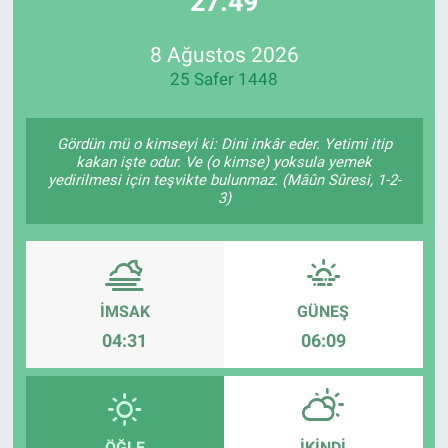
27:49
Özel Haberler
Dünya
Haber Arşivi
8 Ağustos 2026
25 Safer 1448
Yazarlar
Medya
Özel Haberler
Gördün mü o kimseyi ki: Dini inkâr eder. Yetimi itip
kakan işte odur. Ve (o kimse) yoksula yemek
yedirilmesi için teşvikte bulunmaz. (Mâûn Sûresi, 1-2-
Kadın
3)
Erişim Bilgileri
Sağlık
İMSAK
GÜNEŞ
04:31
06:09
Teknoloji
Ramazan
ÖĞLE
İKINDI