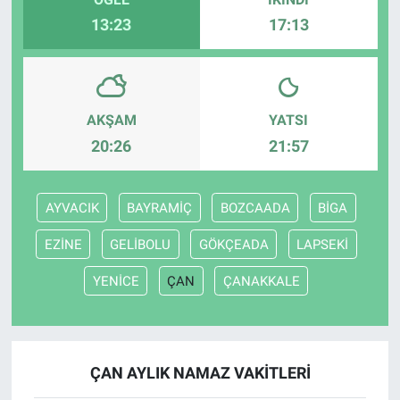
13:23
17:13
AKŞAM
YATSI
20:26
21:57
AYVACIK
BAYRAMİÇ
BOZCAADA
BİGA
EZİNE
GELİBOLU
GÖKÇEADA
LAPSEKİ
YENİCE
ÇAN
ÇANAKKALE
ÇAN AYLIK NAMAZ VAKITLERI