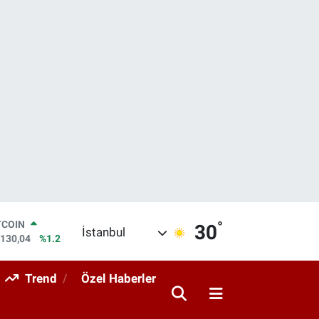
TCOIN
°
30
İstanbul
.130,04
%1.2
LAR
,7106
%0.17
Trend
Özel Haberler
RO
,1652
%0.27
ERLİN