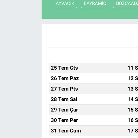
AYVACIK
BAYRAMİÇ
BOZCAAD
25 Tem Cts
11 S
26 Tem Paz
12 S
27 Tem Pts
13 S
28 Tem Sal
14 S
29 Tem Çar
15 S
30 Tem Per
16 S
31 Tem Cum
17 S