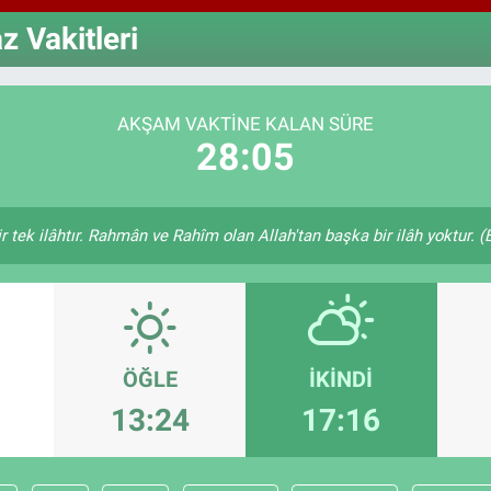
64
GR
 Vakitleri
66
Bİ
13
AKŞAM VAKTINE KALAN SÜRE
28:04
bir tek ilâhtır. Rahmân ve Rahîm olan Allah'tan başka bir ilâh yoktur. 
ÖĞLE
İKINDI
13:24
17:16