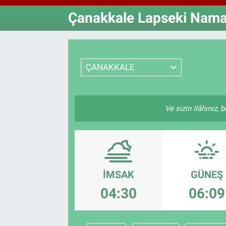
Çanakkale Lapseki Namaz
Özel Haberler
Dünya
Haber Arşivi
Yazarlar
Medya
ÇANAKKALE
Özel Haberler
Kadın
Ve sizin ilâhınız, 
Erişim Bilgileri
Sağlık
Teknoloji
İMSAK
GÜNEŞ
04:30
06:09
Ramazan