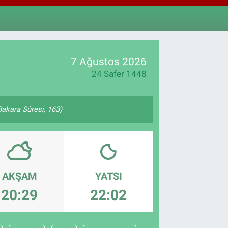
,4046
%0.35
AM ALTIN
18.49
%2.12
ST100
.773
%-19
7 Ağustos 2026
24 Safer 1448
(Bakara Sûresi, 163)
AKŞAM
YATSI
20:29
22:02