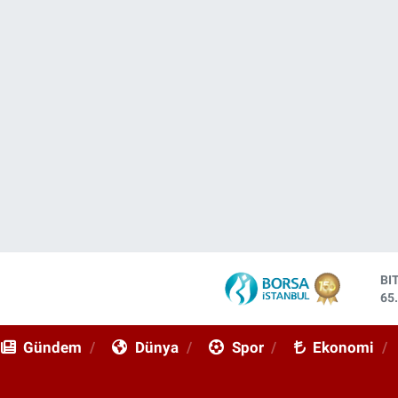
BI
65
DO
47
Gündem
Dünya
Spor
Ekonomi
EU
55
ST