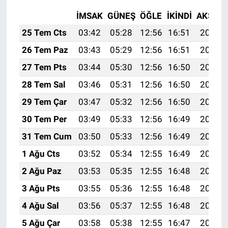
İMSAK
GÜNEŞ
ÖĞLE
İKINDI
AKŞAM
25 Tem Cts
03:42
05:28
12:56
16:51
20:13
26 Tem Paz
03:43
05:29
12:56
16:51
20:12
27 Tem Pts
03:44
05:30
12:56
16:50
20:12
28 Tem Sal
03:46
05:31
12:56
16:50
20:11
29 Tem Çar
03:47
05:32
12:56
16:50
20:10
30 Tem Per
03:49
05:33
12:56
16:49
20:09
31 Tem Cum
03:50
05:33
12:56
16:49
20:08
1 Ağu Cts
03:52
05:34
12:55
16:49
20:07
2 Ağu Paz
03:53
05:35
12:55
16:48
20:06
3 Ağu Pts
03:55
05:36
12:55
16:48
20:04
4 Ağu Sal
03:56
05:37
12:55
16:48
20:03
5 Ağu Çar
03:58
05:38
12:55
16:47
20:02