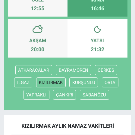
12:55
16:46
AKŞAM
YATSI
20:00
21:32
ATKARACALAR
BAYRAMÖREN
CERKEŞ
ILGAZ
KIZILIRMAK
KURŞUNLU
ORTA
YAPRAKLI
ÇANKIRI
ŞABANÖZÜ
KIZILIRMAK AYLIK NAMAZ VAKITLERI