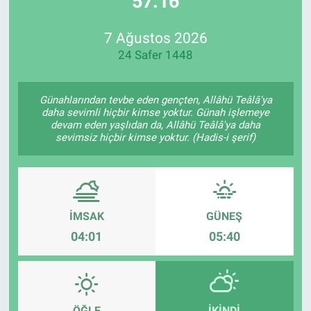
57:16
Özel Haberler
Dünya
Haber Arşivi
7 Ağustos 2026
24 Safer 1448
Yazarlar
Medya
Özel Haberler
Günahlarından tevbe eden gençten, Allâhü Teâlâ'ya
daha sevimli hiçbir kimse yoktur. Günah işlemeye
devam eden yaşlıdan da, Allâhü Teâlâ'ya daha
Kadın
sevimsiz hiçbir kimse yoktur. (Hadis-i şerif)
Erişim Bilgileri
Sağlık
İMSAK
GÜNEŞ
04:01
05:40
Teknoloji
Ramazan
ÖĞLE
İKINDI