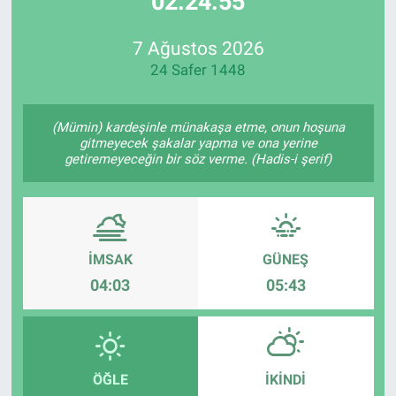
02:24:55
Özel Haberler
Dünya
Haber Arşivi
7 Ağustos 2026
24 Safer 1448
Yazarlar
Medya
Özel Haberler
(Mümin) kardeşinle münakaşa etme, onun hoşuna
gitmeyecek şakalar yapma ve ona yerine
getiremeyeceğin bir söz verme. (Hadis-i şerif)
Kadın
Erişim Bilgileri
Sağlık
İMSAK
GÜNEŞ
04:03
05:43
Teknoloji
Ramazan
ÖĞLE
İKINDI