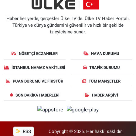
Haber her yerde, gerçekler Ülke TV'de. Ülke TV Haber Portalı,
Türkiye ve dünya gündemini güvenilir ve hızlı bir şekilde
izleyicisine sunar.
NÖBETÇI ECZANELER
HAVA DURUMU
İSTANBUL NAMAZ VAKITLERI
TRAFIK DURUMU
PUAN DURUMU VE FIKSTÜR
TÜM MANŞETLER
SON DAKIKA HABERLERI
HABER ARŞIVI
RSS
Copyright © 2026. Her hakkı saklıdır.