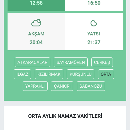
12:58
16:50
AKŞAM
YATSI
20:04
21:37
ATKARACALAR
BAYRAMÖREN
CERKEŞ
ILGAZ
KIZILIRMAK
KURŞUNLU
ORTA
YAPRAKLI
ÇANKIRI
ŞABANÖZÜ
ORTA AYLIK NAMAZ VAKITLERI