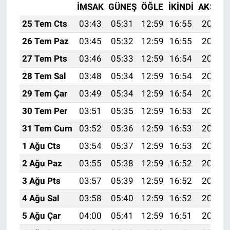
İMSAK
GÜNEŞ
ÖĞLE
İKINDI
AKŞAM
25 Tem Cts
03:43
05:31
12:59
16:55
20:18
26 Tem Paz
03:45
05:32
12:59
16:55
20:17
27 Tem Pts
03:46
05:33
12:59
16:54
20:16
28 Tem Sal
03:48
05:34
12:59
16:54
20:15
29 Tem Çar
03:49
05:34
12:59
16:54
20:14
30 Tem Per
03:51
05:35
12:59
16:53
20:13
31 Tem Cum
03:52
05:36
12:59
16:53
20:12
1 Ağu Cts
03:54
05:37
12:59
16:53
20:11
2 Ağu Paz
03:55
05:38
12:59
16:52
20:10
3 Ağu Pts
03:57
05:39
12:59
16:52
20:09
4 Ağu Sal
03:58
05:40
12:59
16:52
20:08
5 Ağu Çar
04:00
05:41
12:59
16:51
20:06