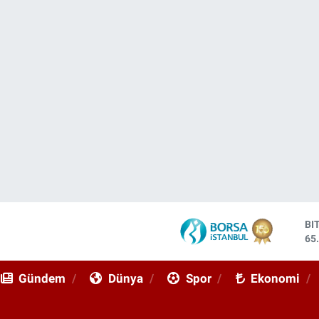
BI
65
DO
47
Gündem
Dünya
Spor
Ekonomi
EU
55
ST