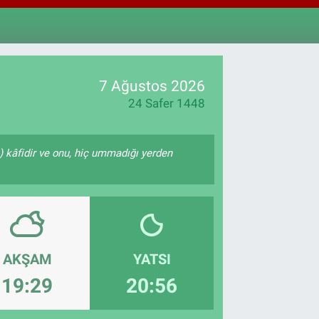
,4046
%0.35
AM ALTIN
48.99
%2.59
ST100
.773
%-19
7 Ağustos 2026
24 Safer 1448
e) kâfidir ve onu, hiç ummadığı yerden
AKŞAM
YATSI
19:29
20:56