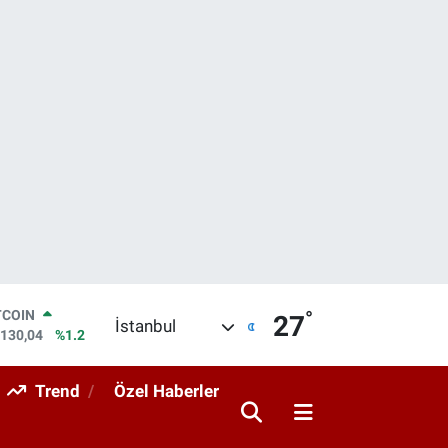
TCOIN
°
27
İstanbul
.130,04
%1.2
LAR
,7106
%0.17
Trend
Özel Haberler
RO
,1652
%0.27
ERLİN