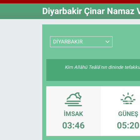
Diyarbakir Çinar Namaz V
Özel Haberler
Dünya
Haber Arşivi
Yazarlar
Medya
DİYARBAKIR
Özel Haberler
Kadın
Kim Allâhü Teâlâ'nın dininde tefakkuh
Erişim Bilgileri
Sağlık
Teknoloji
İMSAK
GÜNEŞ
Ramazan
03:46
05:20