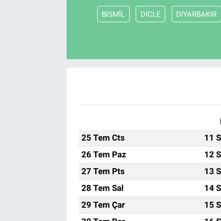
BİSMİL
DİCLE
DİYARBAKIR
25 Tem Cts
11 S
26 Tem Paz
12 S
27 Tem Pts
13 S
28 Tem Sal
14 S
29 Tem Çar
15 S