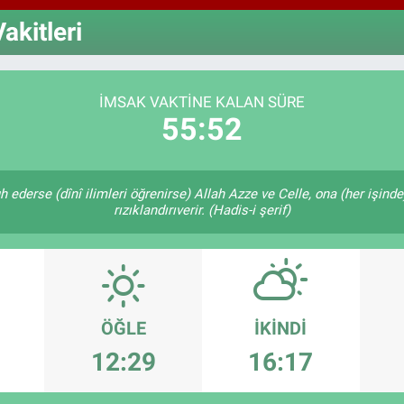
64
GR
akitleri
66
Bİ
13
İMSAK VAKTINE KALAN SÜRE
55:51
 ederse (dînî ilimleri öğrenirse) Allah Azze ve Celle, ona (her işind
rızıklandırıverir. (Hadis-i şerif)
ÖĞLE
İKINDI
12:29
16:17