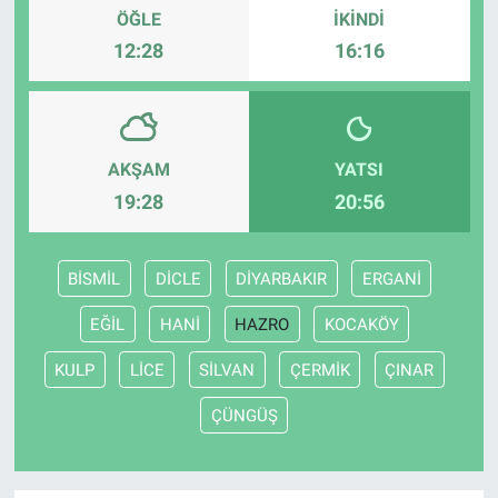
ÖĞLE
İKINDI
12:28
16:16
AKŞAM
YATSI
19:28
20:56
BİSMİL
DİCLE
DİYARBAKIR
ERGANİ
EĞİL
HANİ
HAZRO
KOCAKÖY
KULP
LİCE
SİLVAN
ÇERMİK
ÇINAR
ÇÜNGÜŞ