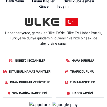
Canlı Yayın
Erişim Bilgileri
Gizlilik Sözleşmesi
Künye
İletişim
Haber her yerde, gerçekler Ülke TV'de. Ülke TV Haber Portalı,
Türkiye ve dünya gündemini güvenilir ve hızlı bir şekilde
izleyicisine sunar.
NÖBETÇI ECZANELER
HAVA DURUMU
İSTANBUL NAMAZ VAKITLERI
TRAFIK DURUMU
PUAN DURUMU VE FIKSTÜR
TÜM MANŞETLER
SON DAKIKA HABERLERI
HABER ARŞIVI