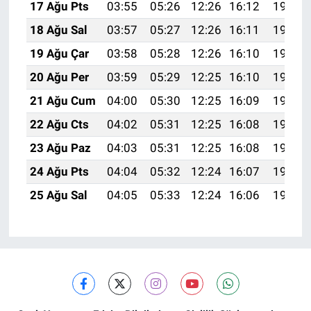
17 Ağu Pts
03:55
05:26
12:26
16:12
19:16
18 Ağu Sal
03:57
05:27
12:26
16:11
19:15
19 Ağu Çar
03:58
05:28
12:26
16:10
19:13
20 Ağu Per
03:59
05:29
12:25
16:10
19:12
21 Ağu Cum
04:00
05:30
12:25
16:09
19:11
22 Ağu Cts
04:02
05:31
12:25
16:08
19:09
23 Ağu Paz
04:03
05:31
12:25
16:08
19:08
24 Ağu Pts
04:04
05:32
12:24
16:07
19:07
25 Ağu Sal
04:05
05:33
12:24
16:06
19:05