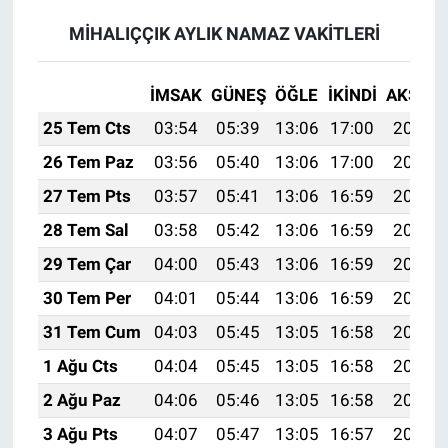
MİHALIÇÇIK AYLIK NAMAZ VAKITLERI
İMSAK
GÜNEŞ
ÖĞLE
İKINDI
AKŞAM
25 Tem Cts
03:54
05:39
13:06
17:00
20:22
26 Tem Paz
03:56
05:40
13:06
17:00
20:21
27 Tem Pts
03:57
05:41
13:06
16:59
20:20
28 Tem Sal
03:58
05:42
13:06
16:59
20:19
29 Tem Çar
04:00
05:43
13:06
16:59
20:18
30 Tem Per
04:01
05:44
13:06
16:59
20:17
31 Tem Cum
04:03
05:45
13:05
16:58
20:16
1 Ağu Cts
04:04
05:45
13:05
16:58
20:15
2 Ağu Paz
04:06
05:46
13:05
16:58
20:14
3 Ağu Pts
04:07
05:47
13:05
16:57
20:13