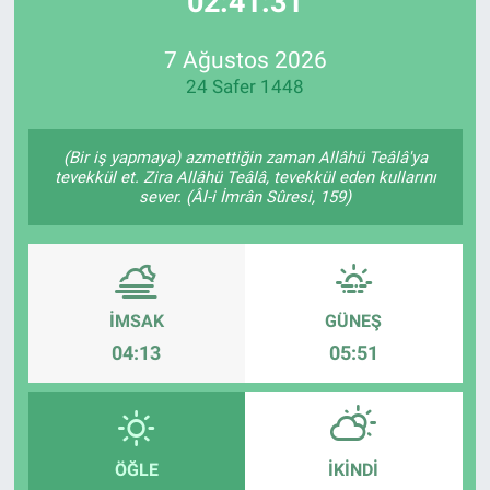
02:41:31
Özel Haberler
Dünya
Haber Arşivi
7 Ağustos 2026
24 Safer 1448
Yazarlar
Medya
Özel Haberler
(Bir iş yapmaya) azmettiğin zaman Allâhü Teâlâ'ya
tevekkül et. Zira Allâhü Teâlâ, tevekkül eden kullarını
sever. (Âl-i İmrân Sûresi, 159)
Kadın
Erişim Bilgileri
Sağlık
İMSAK
GÜNEŞ
04:13
05:51
Teknoloji
Ramazan
ÖĞLE
İKINDI