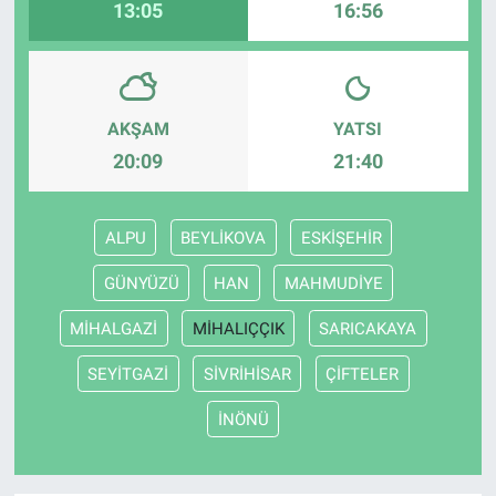
13:05
16:56
AKŞAM
YATSI
20:09
21:40
ALPU
BEYLİKOVA
ESKİŞEHİR
GÜNYÜZÜ
HAN
MAHMUDİYE
MİHALGAZİ
MİHALIÇÇIK
SARICAKAYA
SEYİTGAZİ
SİVRİHİSAR
ÇİFTELER
İNÖNÜ