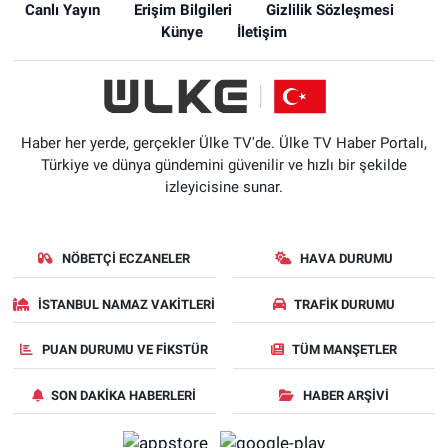
Canlı Yayın
Erişim Bilgileri
Gizlilik Sözleşmesi
Künye
İletişim
Haber her yerde, gerçekler Ülke TV'de. Ülke TV Haber Portalı,
Türkiye ve dünya gündemini güvenilir ve hızlı bir şekilde
izleyicisine sunar.
NÖBETÇI ECZANELER
HAVA DURUMU
İSTANBUL NAMAZ VAKITLERI
TRAFIK DURUMU
PUAN DURUMU VE FIKSTÜR
TÜM MANŞETLER
SON DAKIKA HABERLERI
HABER ARŞIVI