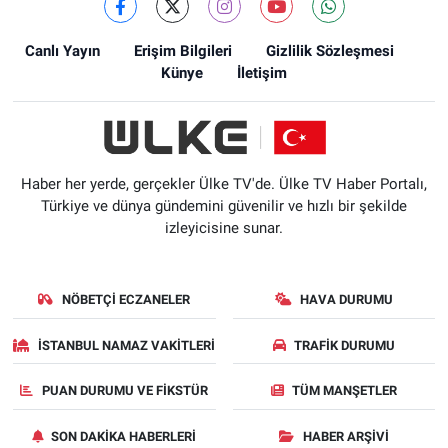
Canlı Yayın
Erişim Bilgileri
Gizlilik Sözleşmesi
Künye
İletişim
Haber her yerde, gerçekler Ülke TV'de. Ülke TV Haber Portalı,
Türkiye ve dünya gündemini güvenilir ve hızlı bir şekilde
izleyicisine sunar.
NÖBETÇI ECZANELER
HAVA DURUMU
İSTANBUL NAMAZ VAKITLERI
TRAFIK DURUMU
PUAN DURUMU VE FIKSTÜR
TÜM MANŞETLER
SON DAKIKA HABERLERI
HABER ARŞIVI