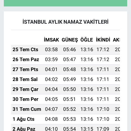
İSTANBUL AYLIK NAMAZ VAKITLERI
İMSAK
GÜNEŞ
ÖĞLE
İKINDI
AKŞAM
25 Tem Cts
03:58
05:46
13:16
17:12
20:35
26 Tem Paz
03:59
05:47
13:16
17:12
20:34
27 Tem Pts
04:01
05:48
13:16
17:11
20:33
28 Tem Sal
04:02
05:49
13:16
17:11
20:32
29 Tem Çar
04:04
05:50
13:16
17:11
20:31
30 Tem Per
04:05
05:51
13:16
17:11
20:30
31 Tem Cum
04:07
05:52
13:16
17:10
20:29
1 Ağu Cts
04:08
05:53
13:16
17:10
20:28
2 Ağu Paz
04:10
05:54
13:15
17:09
20:27