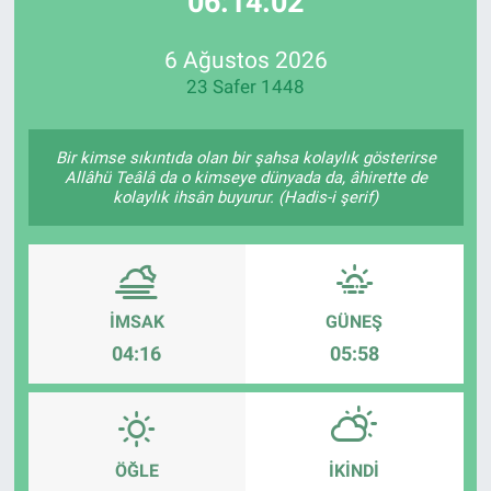
06:14:02
Özel Haberler
Dünya
Haber Arşivi
6 Ağustos 2026
23 Safer 1448
Yazarlar
Medya
Özel Haberler
Bir kimse sıkıntıda olan bir şahsa kolaylık gösterirse
Allâhü Teâlâ da o kimseye dünyada da, âhirette de
kolaylık ihsân buyurur. (Hadis-i şerif)
Kadın
Erişim Bilgileri
Sağlık
İMSAK
GÜNEŞ
04:16
05:58
Teknoloji
Ramazan
ÖĞLE
İKINDI