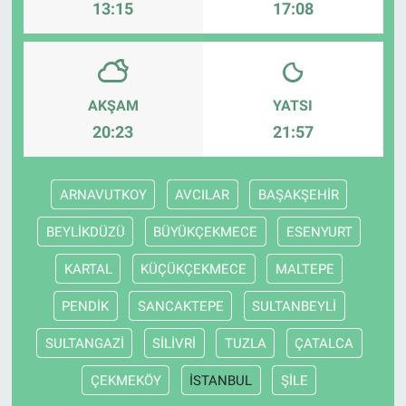
13:15
17:08
AKŞAM
YATSI
20:23
21:57
ARNAVUTKOY
AVCILAR
BAŞAKŞEHİR
BEYLİKDÜZÜ
BÜYÜKÇEKMECE
ESENYURT
KARTAL
KÜÇÜKÇEKMECE
MALTEPE
PENDİK
SANCAKTEPE
SULTANBEYLİ
SULTANGAZİ
SİLİVRİ
TUZLA
ÇATALCA
ÇEKMEKÖY
İSTANBUL
ŞİLE