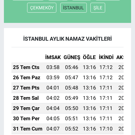
ÇEKMEKÖY
İSTANBUL
ŞİLE
İSTANBUL AYLIK NAMAZ VAKITLERI
İMSAK
GÜNEŞ
ÖĞLE
İKINDI
AKŞAM
25 Tem Cts
03:58
05:46
13:16
17:12
20:35
26 Tem Paz
03:59
05:47
13:16
17:12
20:34
27 Tem Pts
04:01
05:48
13:16
17:11
20:33
28 Tem Sal
04:02
05:49
13:16
17:11
20:32
29 Tem Çar
04:04
05:50
13:16
17:11
20:31
30 Tem Per
04:05
05:51
13:16
17:11
20:30
31 Tem Cum
04:07
05:52
13:16
17:10
20:29