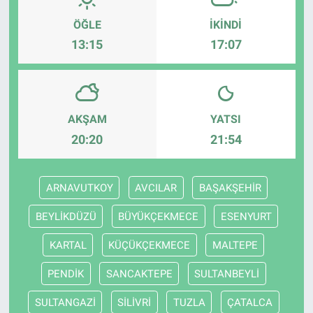
ÖĞLE
İKINDI
13:15
17:07
AKŞAM
YATSI
20:20
21:54
ARNAVUTKOY
AVCILAR
BAŞAKŞEHİR
BEYLİKDÜZÜ
BÜYÜKÇEKMECE
ESENYURT
KARTAL
KÜÇÜKÇEKMECE
MALTEPE
PENDİK
SANCAKTEPE
SULTANBEYLİ
SULTANGAZİ
SİLİVRİ
TUZLA
ÇATALCA