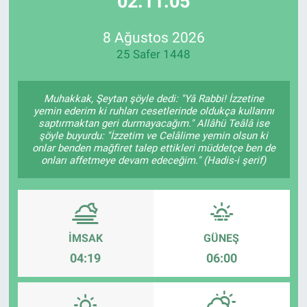
02:11:05
Özel Haberler
Dünya
Haber Arşivi
8 Ağustos 2026
25 Safer 1448
Yazarlar
Medya
Özel Haberler
Muhakkak, Şeytan şöyle dedi: "Yâ Rabbi! İzzetine
yemin ederim ki ruhları cesetlerinde oldukça kullarını
saptırmaktan geri durmayacağım." Allâhü Teâlâ ise
Kadın
şöyle buyurdu: "İzzetim ve Celâlime yemin olsun ki
onlar benden mağfiret talep ettikleri müddetçe ben de
onları affetmeye devam edeceğim." (Hadis-i şerif)
Erişim Bilgileri
Sağlık
Teknoloji
İMSAK
GÜNEŞ
04:19
06:00
Ramazan