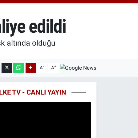
.40
%0.45
T100
99
%70
liye edildi
COIN
25,61
%-0.63
sk altında olduğu
-
+
A
A
LKE TV - CANLI YAYIN