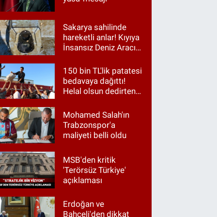
Sakarya sahilinde
hareketli anlar! Kıyıya
İnsansız Deniz Aracı
vurdu
150 bin TL'lik patatesi
bedavaya dağıttı!
Helal olsun dedirten
hareket
Mohamed Salah'ın
Trabzonspor'a
maliyeti belli oldu
MSB'den kritik
'Terörsüz Türkiye'
açıklaması
Erdoğan ve
Bahçeli'den dikkat