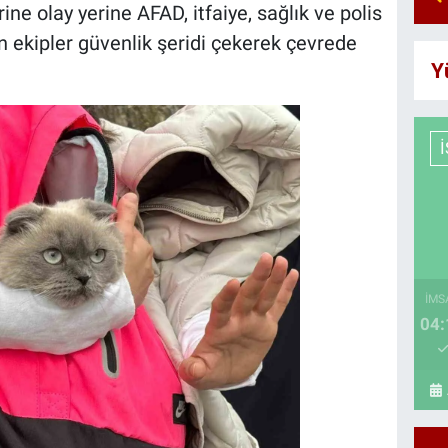
ine olay yerine AFAD, itfaiye, sağlık ve polis
an ekipler güvenlik şeridi çekerek çevrede
Y
İMS
04: