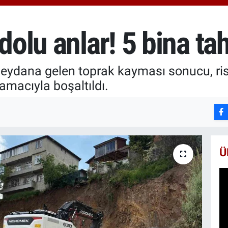
6510
BİS
13.7
dolu anlar! 5 bina tah
BIT
64.2
 meydana gelen toprak kayması sonucu, ri
 amacıyla boşaltıldı.
Ü