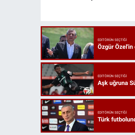
EDITÖRÜN SEÇTIĞI
Özgür Özel'in
EDITÖRÜN SEÇTIĞI
Aşk uğruna Süp
EDITÖRÜN SEÇTIĞI
Türk futbolund