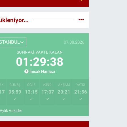
ükleniyor...
İSTANBUL
07.08.2026
SONRAKI VAKTE KALAN
01:29:37
İmsak Namazı
AK
GÜNEŞ
ÖĞLE
İKINDI
AKŞAM
YATSI
17
05:59
13:15
17:07
20:21
21:56
Aylık Vakitler