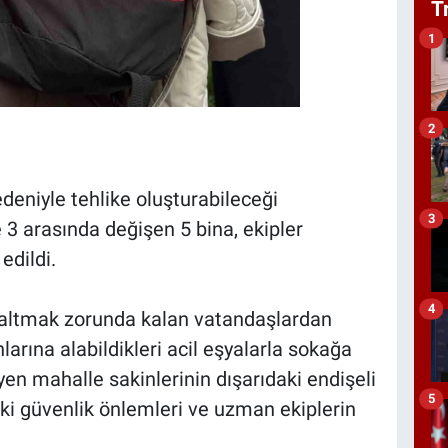
T
1
2
eniyle tehlike oluşturabileceği
3
le 3 arasında değişen 5 bina, ekipler
edildi.
4
oşaltmak zorunda kalan vatandaşlardan
anlarına alabildikleri acil eşyalarla sokağa
yen mahalle sakinlerinin dışarıdaki endişeli
5
ki güvenlik önlemleri ve uzman ekiplerin