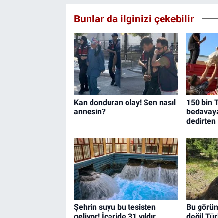
Bunlar da ilginizi çekebilir
Kan donduran olay! Sen nasıl
150 bin T
annesin?
bedavaya 
dedirten
Şehrin suyu bu tesisten
Bu görün
geliyor! İçeride 31 yıldır
değil Tür