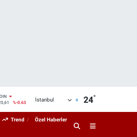
°
AR
24
İstanbul
704
%0
O
406
%-0.08
Trend
Özel Haberler
RLİN
143
%0
M ALTIN