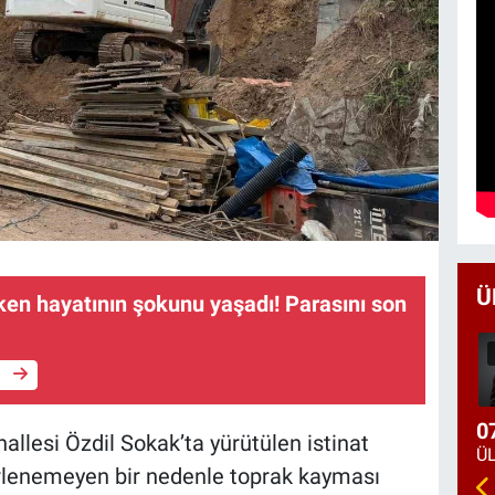
Ü
ken hayatının şokunu yaşadı! Parasını son
ı
e
0
allesi Özdil Sokak’ta yürütülen istinat
irlenemeyen bir nedenle toprak kayması