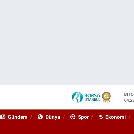
DOL
47,6
EUR
55,0
Gündem
Dünya
Spor
Ekonomi
STE
64,2
GRA