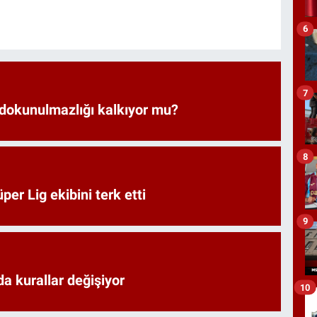
6
7
 dokunulmazlığı kalkıyor mu?
8
er Lig ekibini terk etti
9
a kurallar değişiyor
10