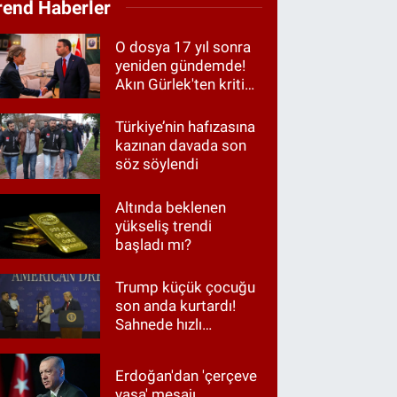
rend Haberler
O dosya 17 yıl sonra
yeniden gündemde!
Akın Gürlek'ten kritik
görüşme
Türkiye’nin hafızasına
kazınan davada son
söz söylendi
Altında beklenen
yükseliş trendi
başladı mı?
Trump küçük çocuğu
son anda kurtardı!
Sahnede hızlı
müdahale
Erdoğan'dan 'çerçeve
yasa' mesajı