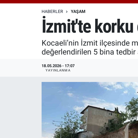
Özel Haberler
Dünya
Haber Arşivi
HABERLER
YAŞAM
İzmit'te korku 
Yazarlar
Medya
Kocaeli’nin İzmit ilçesinde
Özel Haberler
değerlendirilen 5 bina tedbir
Kadın
18.05.2026 - 17:07
YAYINLANMA
Erişim Bilgileri
Sağlık
Teknoloji
Ramazan