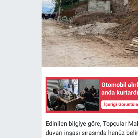
Otomobil alır
anda kurtard
İçeriği Görüntül
Edinilen bilgiye göre, Topçular Mah
duvarı inşası sırasında henüz bel