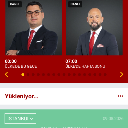
CANLI
CANLI
00:00
07:00
ÜLKE'DE BU GECE
ÜLKE'DE HAFTA SONU
Yükleniyor...
İSTANBUL
09.08.2026