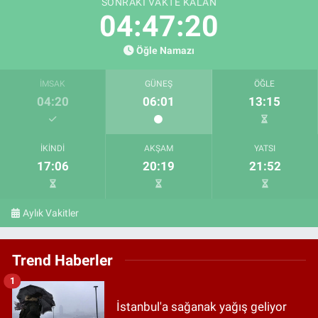
SONRAKI VAKTE KALAN
04:47:19
Öğle Namazı
İMSAK
GÜNEŞ
ÖĞLE
04:20
06:01
13:15
İKINDI
AKŞAM
YATSI
17:06
20:19
21:52
Aylık Vakitler
Trend Haberler
1
İstanbul'a sağanak yağış geliyor