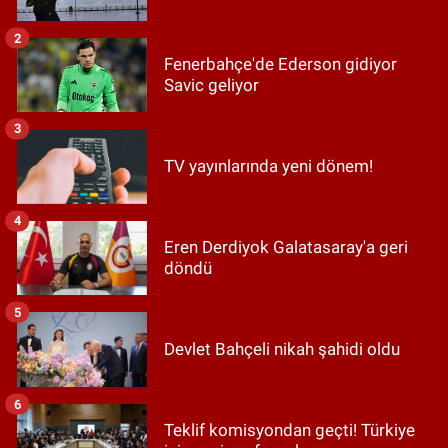
2
Fenerbahçe'de Ederson gidiyor
Savic geliyor
3
TV yayınlarında yeni dönem!
4
Eren Derdiyok Galatasaray'a geri
döndü
5
Devlet Bahçeli nikah şahidi oldu
6
Teklif komisyondan geçti! Türkiye