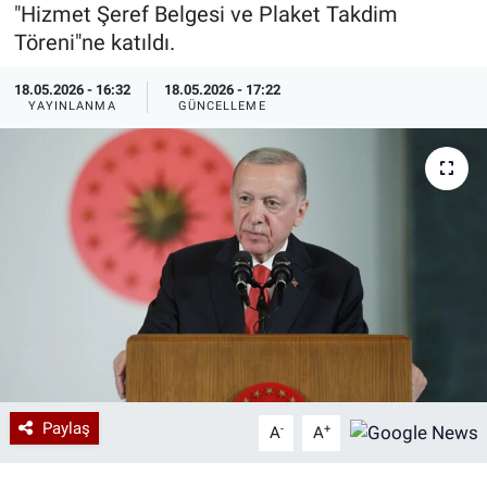
"Hizmet Şeref Belgesi ve Plaket Takdim
Özel Haberler
Dünya
Haber Arşivi
Töreni"ne katıldı.
18.05.2026 - 16:32
18.05.2026 - 17:22
Yazarlar
Medya
YAYINLANMA
GÜNCELLEME
Özel Haberler
Kadın
Erişim Bilgileri
Sağlık
Teknoloji
Ramazan
Paylaş
-
+
A
A