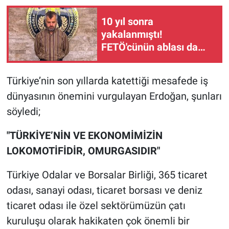
10 yıl sonra
yakalanmıştı!
FETÖ'cünün ablası da
gözaltında
Türkiye’nin son yıllarda katettiği mesafede iş
dünyasının önemini vurgulayan Erdoğan, şunları
söyledi;
"TÜRKİYE’NİN VE EKONOMİMİZİN
LOKOMOTİFİDİR, OMURGASIDIR"
Türkiye Odalar ve Borsalar Birliği, 365 ticaret
odası, sanayi odası, ticaret borsası ve deniz
ticaret odası ile özel sektörümüzün çatı
kuruluşu olarak hakikaten çok önemli bir