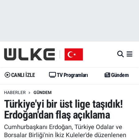
CANLI İZLE
CANLI YAYIN
Nöbetçi Eczaneler
TV Programları
TV Programları
Hava Durumu
Gündem
Gündem
İstanbul Namaz Vakitleri
Dünya
Trend
Trafik Durumu
CANLI İZLE
TV Programları
Gündem
Spor
Yaşam
Süper Lig Puan Durumu ve Fikstür
HABERLER
GÜNDEM
Türkiye'yi bir üst lige taşıdık!
Erişim Bilgileri
Erişim Bilgileri
Erişim Bilgileri
Erdoğan'dan flaş açıklama
Ekonomi
Spor
Tüm Manşetler
Cumhurbaşkanı Erdoğan, Türkiye Odalar ve
Trend
Ekonomi
Son Dakika Haberleri
Borsalar Birliği'nin İkiz Kuleler'de düzenlenen