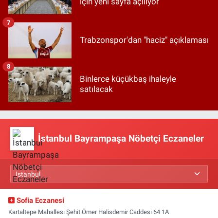
için yeni sayfa açılıyor
7
Trabzonspor'dan "haciz" açıklaması
8
Binlerce küçükbaş ihaleyle
satılacak
İstanbul Bayrampaşa Nöbetçi Eczaneler
Sofia Eczanesi
Kartaltepe Mahallesi Şehit Ömer Halisdemir Caddesi 64 1A