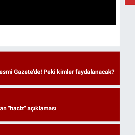
Resmi Gazete'de! Peki kimler faydalanacak?
an "haciz" açıklaması