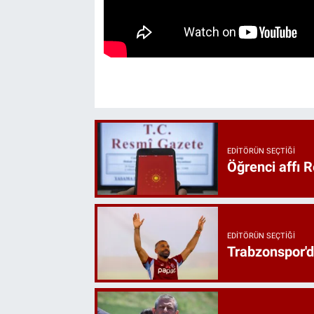
EDITÖRÜN SEÇTIĞI
Öğrenci affı 
EDITÖRÜN SEÇTIĞI
Trabzonspor'd