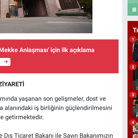
T
1
Mekke Anlaşması' için ilk açıklama
e
2
ZİYARETİ
3
amında yaşanan son gelişmeler, dost ve
alanındaki iş birliğinin güçlendirilmesini
e getirmektedir.
4
 Dış Ticaret Bakanı ile Sayın Bakanımızın