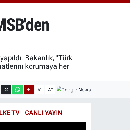
64.02
%0.05
ST100
.779
%-14
 MSB'den
TCOIN
.989,56
%0.4
apıldı. Bakanlık, "Türk
aatlerini korumaya her
-
+
A
A
LKE TV - CANLI YAYIN