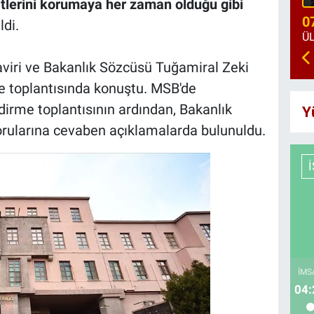
atlerini korumaya her zaman olduğu gibi
0
ldi.
aviri ve Bakanlık Sözcüsü Tuğamiral Zeki
me toplantısında konuştu. MSB'de
dirme toplantısının ardından, Bakanlık
Y
orularına cevaben açıklamalarda bulunuldu.
İMS
04: