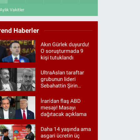
Aylık Vakitler
rend Haberler
Akın Gürlek duyurdu!
O soruşturmada 9
kişi tutuklandı
UltraAslan taraftar
grubunun lideri
Sebahattin Şirin
gözaltında
İran'dan flaş ABD
mesajı! Masayı
dağıtacak açıklama
Daha 14 yaşında ama
asgari ücretin üç