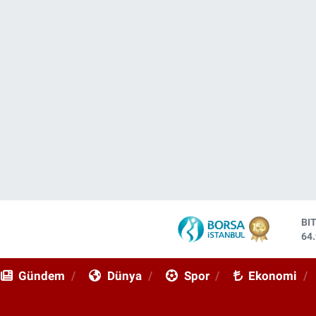
DO
47
EU
55
Gündem
Dünya
Spor
Ekonomi
ST
64
GR