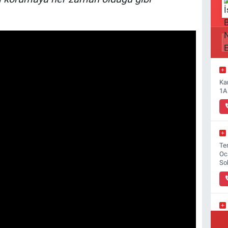
Ka
1A
Ter
Oc
So
Yı