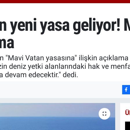
66
Bİ
13
n yeni yasa geliyor!
BI
64
ma
 "Mavi Vatan yasasına" ilişkin açıklama y
izin deniz yetki alanlarındaki hak ve menf
a devam edecektir." dedi.
Ü