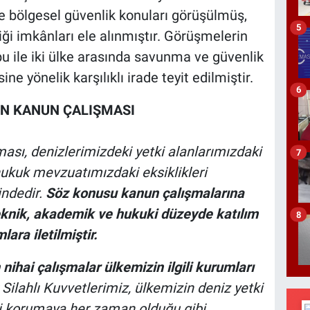
ve bölgesel güvenlik konuları görüşülmüş,
5
iği imkânları ele alınmıştır. Görüşmelerin
 ile iki ülke arasında savunma ve güvenlik
sine yönelik karşılıklı irade teyit edilmiştir.
6
KİN KANUN ÇALIŞMASI
ası, denizlerimizdeki yetki alanlarımızdaki
7
hukuk mevzuatımızdaki eksiklikleri
indedir.
Söz konusu kanun çalışmalarına
eknik, akademik ve hukuki düzeyde katılım
8
lara iletilmiştir.
ihai çalışmalar ülkemizin ilgili kurumları
Silahlı Kuvvetlerimiz, ülkemizin deniz yetki
ni korumaya her zaman olduğu gibi