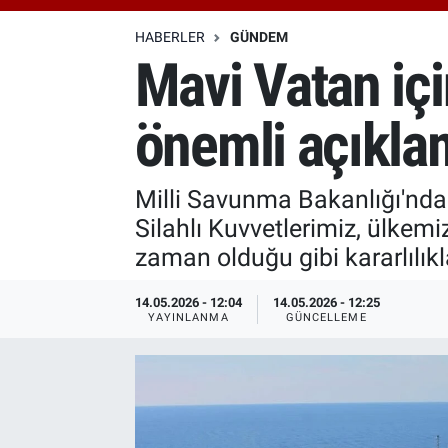
Özel Haberler
Dünya
Haber Arşivi
HABERLER
GÜNDEM
Mavi Vatan içi
Yazarlar
Medya
önemli açıkla
Özel Haberler
Kadın
Milli Savunma Bakanlığı'ndan
Silahlı Kuvvetlerimiz, ülkem
Erişim Bilgileri
zaman olduğu gibi kararlılıkl
Sağlık
14.05.2026 - 12:04
14.05.2026 - 12:25
YAYINLANMA
GÜNCELLEME
Teknoloji
Ramazan