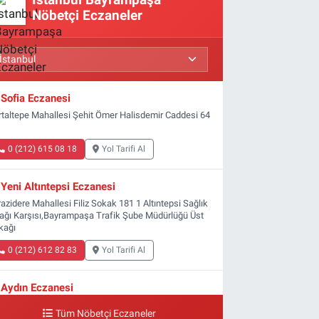
Nöbetçi Eczaneler
Sofia Eczanesi
rtaltepe Mahallesi Şehit Ömer Halisdemir Caddesi 64
0 (212) 615 08 18
Yol Tarifi Al
Yeni Altıntepsi Eczanesi
azidere Mahallesi Filiz Sokak 181 1 Altıntepsi Sağlık
ağı Karşısı,Bayrampaşa Trafik Şube Müdürlüğü Üst
kağı
0 (212) 612 82 83
Yol Tarifi Al
Aydın Eczanesi
ldırım Mahallesi Ali Fuat Başgil Caddesi 22 1B
Tüm Nöbetçi Eczaneler