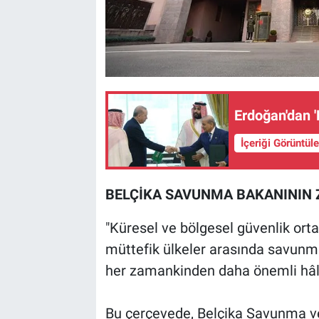
Erdoğan'dan '
İçeriği Görüntül
BELÇİKA SAVUNMA BAKANININ 
"Küresel ve bölgesel güvenlik ort
müttefik ülkeler arasında savunma 
her zamankinden daha önemli hâl
Bu çerçevede, Belçika Savunma ve