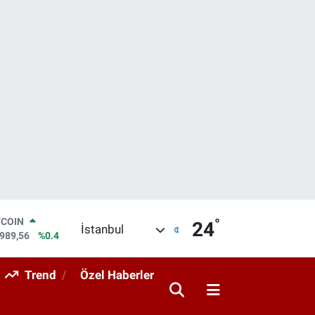
°
LAR
24
İstanbul
,7239
%0.01
RO
,1823
%-0.06
Trend
Özel Haberler
ERLİN
,4329
%-0.02
AM ALTIN