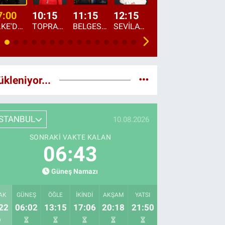
7:00
10:15
11:15
12:15
13:00
13:45
ÜLKE'DE BU SABAH
TOPRAKTAN SOFRAYA
BELGESEL: "ÜLKE'NİN ALIN TERİ"
SEVİLAY SUNGUR İLE ELİMİN BEREKETİ
ÖĞLE AJANSI
ÜLKE'DEN HABE
ükleniyor...
İSTANBUL
10.08.2026
SONRAKI VAKTE KALAN
06:42
Güneş Namazı
AK
GÜNEŞ
ÖĞLE
İKINDI
AKŞAM
YATSI
22
06:02
13:15
17:06
20:18
21:50