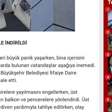
T
1
2
 İNDİRİLDİ
3
ri büyük panik yaşarken, bina içerisini
larda bulunan vatandaşlar aşağıya inemedi.
Büyükşehir Belediyesi İtfaiye Daire
4
le etti.
dairelere yayılmasını engellerken, üst
ı balkon ve pencerelere yönlendirdi. Üst
5
diven yardımıyla tahliye edilirken, olay