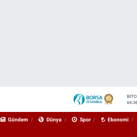
DOL
47,7
EUR
55,0
Gündem
Dünya
Spor
Ekonomi
STE
64,1
GRA