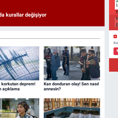
a kurallar değişiyor
Ko
 korkutan deprem!
Kan donduran olay! Sen nasıl
n açıklama
annesin?