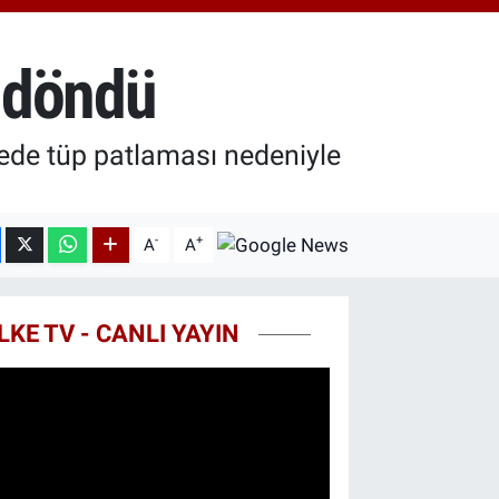
.49
%2.12
T100
87
%64
e döndü
COIN
60,53
%-0.76
rede tüp patlaması nedeniyle
-
+
A
A
LKE TV - CANLI YAYIN