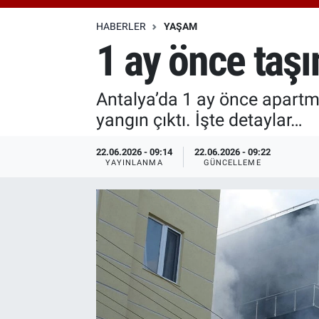
Özel Haberler
Dünya
Haber Arşivi
HABERLER
YAŞAM
1 ay önce taşı
Yazarlar
Medya
Antalya’da 1 ay önce apartm
Özel Haberler
yangın çıktı. İşte detaylar…
Kadın
22.06.2026 - 09:14
22.06.2026 - 09:22
YAYINLANMA
GÜNCELLEME
Erişim Bilgileri
Sağlık
Teknoloji
Ramazan