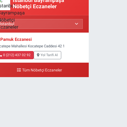
İstanbul Bayrampaşa
Nöbetçi Eczaneler
Pamuk Eczanesi
catepe Mahallesi Kocatepe Caddesi 42 1
0 (212) 437 02 92
Yol Tarifi Al
Tüm Nöbetçi Eczaneler