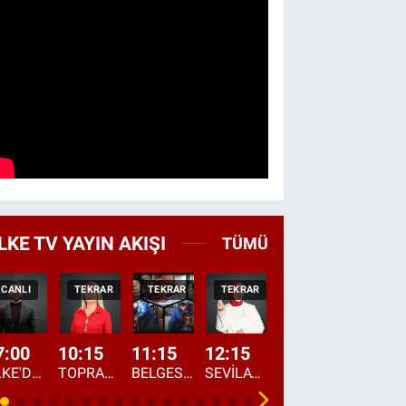
LKE TV YAYIN AKIŞI
TÜMÜ
CANLI
TEKRAR
TEKRAR
TEKRAR
CANLI
HABER
7:00
10:15
11:15
12:15
13:00
13:45
ÜLKE'DE BU SABAH
TOPRAKTAN SOFRAYA
BELGESEL: "ÜLKE'NİN ALIN TERİ"
SEVİLAY SUNGUR İLE ELİMİN BEREKETİ
ÖĞLE AJANSI
ÜLKE'DEN HABE