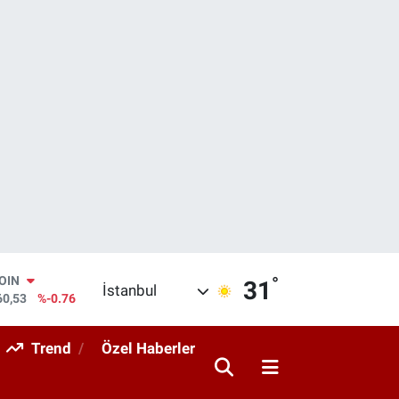
°
AR
31
İstanbul
069
%0.17
O
265
%0.01
Trend
Özel Haberler
RLİN
897
%0.02
M ALTIN