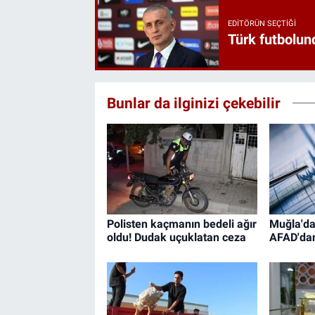
EDITÖRÜN SEÇTIĞI
Türk futbolund
Bunlar da ilginizi çekebilir
Polisten kaçmanın bedeli ağır
Muğla'da
oldu! Dudak uçuklatan ceza
AFAD'da