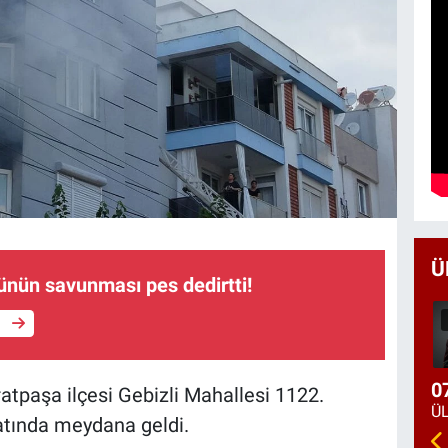
Ü
ünün savunması pes dedirtti!
e
0
atpaşa ilçesi Gebizli Mahallesi 1122.
katında meydana geldi.