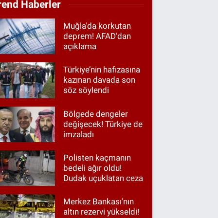
rend Haberler
Muğla'da korkutan
deprem! AFAD'dan
açıklama
Türkiye’nin hafızasına
kazınan davada son
söz söylendi
Bölgede dengeler
değişecek! Türkiye de
imzaladı
Polisten kaçmanın
bedeli ağır oldu!
Dudak uçuklatan ceza
Merkez Bankası'nın
altın rezervi yükseldi!