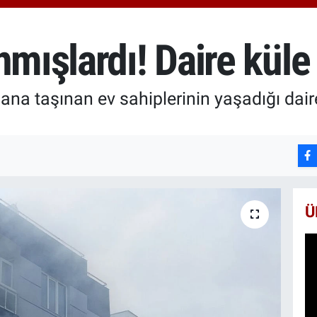
6618
BİS
13.8
nmışlardı! Daire kül
BIT
64.3
ana taşınan ev sahiplerinin yaşadığı dai
Ü