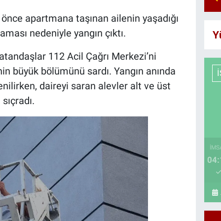
ay önce apartmana taşınan ailenin yaşadığı
aması nedeniyle yangın çıktı.
Y
tandaşlar 112 Acil Çağrı Merkezi’ni
enin büyük bölümünü sardı. Yangın anında
ilirken, daireyi saran alevler alt ve üst
 sıçradı.
İMS
04: