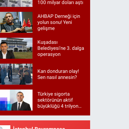
100 milyar doları aştı
AHBAP Derneği için
yolun sonu! Yeni
gelişme
Kuşadası
Belediyesi'ne 3. dalga
operasyon
Kan donduran olay!
Sen nasıl annesin?
Türkiye sigorta
sektörünün aktif
büyüklüğü 4 trilyon
TL'ye yaklaştı!