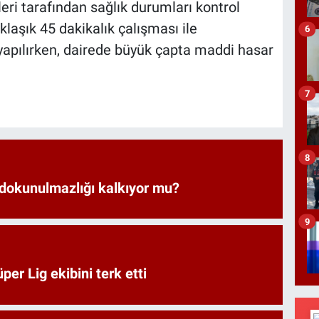
leri tarafından sağlık durumları kontrol
aklaşık 45 dakikalık çalışması ile
6
apılırken, dairede büyük çapta maddi hasar
7
8
 dokunulmazlığı kalkıyor mu?
9
er Lig ekibini terk etti