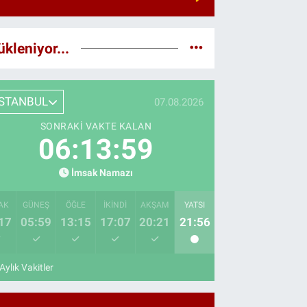
ükleniyor...
İSTANBUL
07.08.2026
SONRAKI VAKTE KALAN
06:13:58
İmsak Namazı
AK
GÜNEŞ
ÖĞLE
İKINDI
AKŞAM
YATSI
17
05:59
13:15
17:07
20:21
21:56
Aylık Vakitler