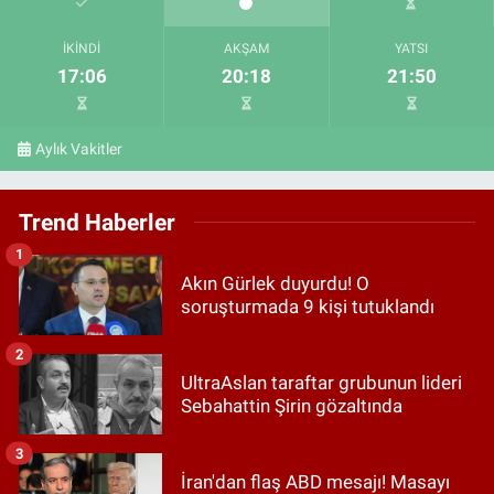
İKINDI
AKŞAM
YATSI
17:06
20:18
21:50
Aylık Vakitler
Trend Haberler
1
Akın Gürlek duyurdu! O
soruşturmada 9 kişi tutuklandı
2
UltraAslan taraftar grubunun lideri
Sebahattin Şirin gözaltında
3
İran'dan flaş ABD mesajı! Masayı