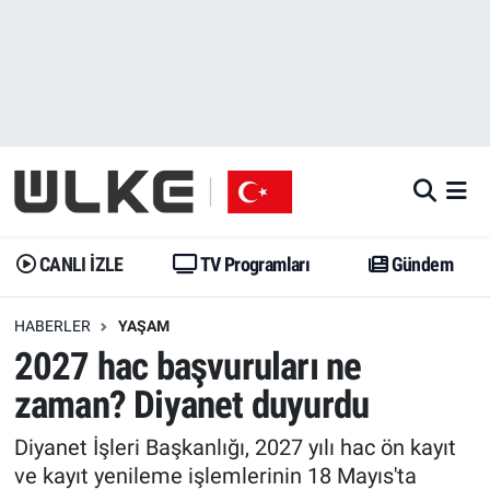
CANLI İZLE
CANLI YAYIN
Nöbetçi Eczaneler
TV Programları
TV Programları
Hava Durumu
Gündem
Gündem
İstanbul Namaz Vakitleri
Dünya
Trend
Trafik Durumu
CANLI İZLE
TV Programları
Gündem
Spor
Yaşam
Süper Lig Puan Durumu ve Fikstür
HABERLER
YAŞAM
2027 hac başvuruları ne
Erişim Bilgileri
Erişim Bilgileri
Erişim Bilgileri
zaman? Diyanet duyurdu
Ekonomi
Spor
Tüm Manşetler
Diyanet İşleri Başkanlığı, 2027 yılı hac ön kayıt
Trend
Ekonomi
Son Dakika Haberleri
ve kayıt yenileme işlemlerinin 18 Mayıs'ta