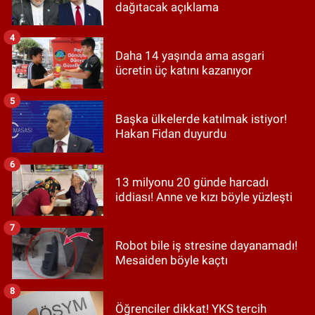
dağıtacak açıklama
4
Daha 14 yaşında ama asgari
ücretin üç katını kazanıyor
5
Başka ülkelerde katılmak istiyor!
Hakan Fidan duyurdu
6
13 milyonu 20 günde harcadı
iddiası! Anne ve kızı böyle yüzleşti
7
Robot bile iş stresine dayanamadı!
Mesaiden böyle kaçtı
8
Öğrenciler dikkat! YKS tercih