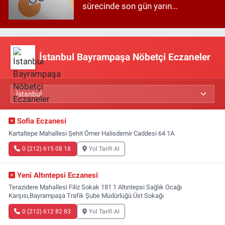
sürecinde son gün yarın...
İstanbul Bayrampaşa Nöbetçi Eczaneler
Sofia Eczanesi
Kartaltepe Mahallesi Şehit Ömer Halisdemir Caddesi 64 1A
0 (212) 615 08 18
Yol Tarifi Al
Yeni Altıntepsi Eczanesi
Terazidere Mahallesi Filiz Sokak 181 1 Altıntepsi Sağlık Ocağı
Karşısı,Bayrampaşa Trafik Şube Müdürlüğü Üst Sokağı
0 (212) 612 82 83
Yol Tarifi Al