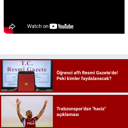
Öğrenci affı Resmi Gazete'de!
Peki kimler faydalanacak?
Trabzonspor'dan "haciz"
açıklaması