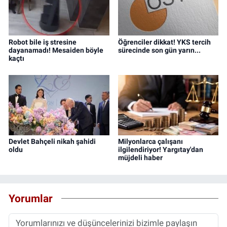
Robot bile iş stresine
Öğrenciler dikkat! YKS tercih
dayanamadı! Mesaiden böyle
sürecinde son gün yarın...
kaçtı
Devlet Bahçeli nikah şahidi
Milyonlarca çalışanı
oldu
ilgilendiriyor! Yargıtay'dan
müjdeli haber
Yorumlar