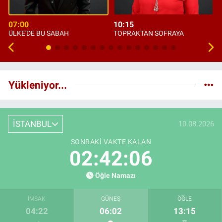
07:00
10:15
ÜLKE'DE BU SABAH
TOPRAKTAN SOFRAYA
Yükleniyor...
İSTANBUL
10.08.2026
SONRAKI VAKTE KALAN
02:42:05
Öğle Namazı
İMSAK
GÜNEŞ
ÖĞLE
04:22
06:02
13:15