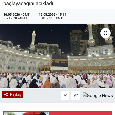
başlayacağını açıkladı.
Özel Haberler
Dünya
Haber Arşivi
16.05.2026 - 09:51
16.05.2026 - 15:14
YAYINLANMA
GÜNCELLEME
Yazarlar
Medya
Özel Haberler
Kadın
Erişim Bilgileri
Sağlık
Teknoloji
Paylaş
-
+
A
A
Ramazan