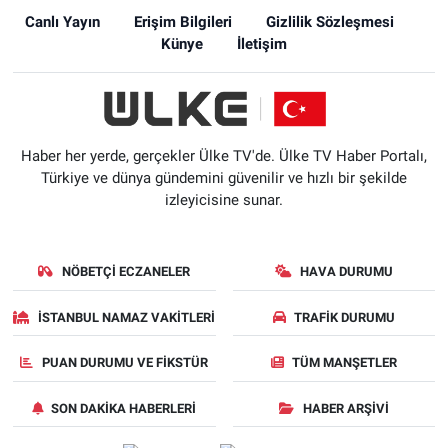
Canlı Yayın
Erişim Bilgileri
Gizlilik Sözleşmesi
Künye
İletişim
Haber her yerde, gerçekler Ülke TV'de. Ülke TV Haber Portalı,
Türkiye ve dünya gündemini güvenilir ve hızlı bir şekilde
izleyicisine sunar.
NÖBETÇI ECZANELER
HAVA DURUMU
İSTANBUL NAMAZ VAKITLERI
TRAFIK DURUMU
PUAN DURUMU VE FIKSTÜR
TÜM MANŞETLER
SON DAKIKA HABERLERI
HABER ARŞIVI