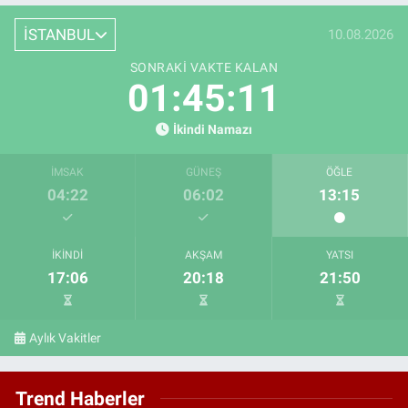
İSTANBUL
10.08.2026
SONRAKI VAKTE KALAN
01:45:10
İkindi Namazı
İMSAK
GÜNEŞ
ÖĞLE
04:22
06:02
13:15
İKINDI
AKŞAM
YATSI
17:06
20:18
21:50
Aylık Vakitler
Trend Haberler