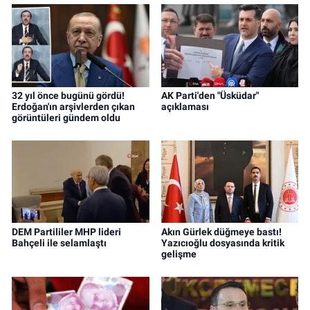
32 yıl önce bugünü gördü!
AK Parti'den "Üsküdar"
Erdoğan'ın arşivlerden çıkan
açıklaması
görüntüleri gündem oldu
DEM Partililer MHP lideri
Akın Gürlek düğmeye bastı!
Bahçeli ile selamlaştı
Yazıcıoğlu dosyasında kritik
gelişme