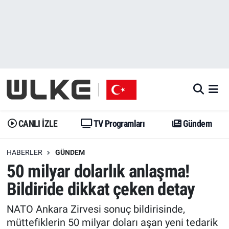
CANLI İZLE
CANLI YAYIN
Nöbetçi Eczaneler
TV Programları
TV Programları
Hava Durumu
Gündem
Gündem
İstanbul Namaz Vakitleri
Dünya
Trend
Trafik Durumu
CANLI İZLE
TV Programları
Gündem
Spor
Yaşam
Süper Lig Puan Durumu ve Fikstür
HABERLER
GÜNDEM
50 milyar dolarlık anlaşma!
Erişim Bilgileri
Erişim Bilgileri
Erişim Bilgileri
Bildiride dikkat çeken detay
Ekonomi
Spor
Tüm Manşetler
NATO Ankara Zirvesi sonuç bildirisinde,
Trend
Ekonomi
Son Dakika Haberleri
müttefiklerin 50 milyar doları aşan yeni tedarik