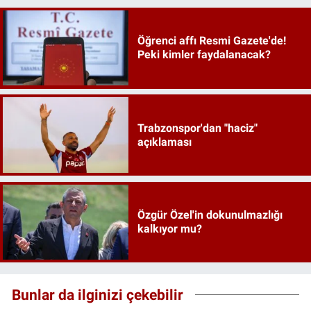
Öğrenci affı Resmi Gazete'de!
Peki kimler faydalanacak?
Trabzonspor'dan "haciz"
açıklaması
Özgür Özel'in dokunulmazlığı
kalkıyor mu?
Bunlar da ilginizi çekebilir