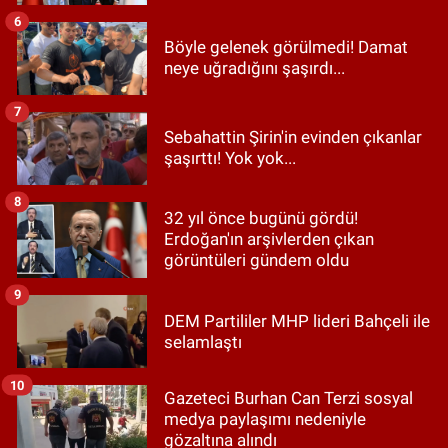
6
Böyle gelenek görülmedi! Damat
neye uğradığını şaşırdı...
7
Sebahattin Şirin'in evinden çıkanlar
şaşırttı! Yok yok...
8
32 yıl önce bugünü gördü!
Erdoğan'ın arşivlerden çıkan
görüntüleri gündem oldu
9
DEM Partililer MHP lideri Bahçeli ile
selamlaştı
10
Gazeteci Burhan Can Terzi sosyal
medya paylaşımı nedeniyle
gözaltına alındı