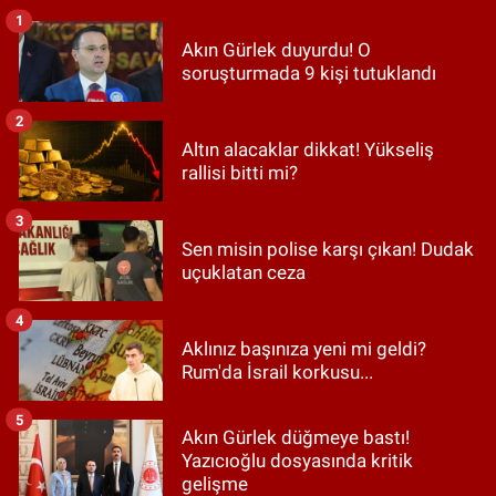
1
Akın Gürlek duyurdu! O
soruşturmada 9 kişi tutuklandı
2
Altın alacaklar dikkat! Yükseliş
rallisi bitti mi?
3
Sen misin polise karşı çıkan! Dudak
uçuklatan ceza
4
Aklınız başınıza yeni mi geldi?
Rum'da İsrail korkusu...
5
Akın Gürlek düğmeye bastı!
Yazıcıoğlu dosyasında kritik
gelişme