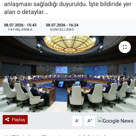
anlaşması sağladığı duyuruldu. İşte bildiride yer
Özel Haberler
Dünya
Haber Arşivi
alan o detaylar...
08.07.2026 - 15:43
08.07.2026 - 16:24
Yazarlar
Medya
YAYINLANMA
GÜNCELLEME
Özel Haberler
Kadın
Erişim Bilgileri
Sağlık
Teknoloji
Ramazan
Paylaş
-
+
A
A