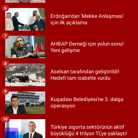
6
Erdoğan'dan 'Mekke Anlaşması'
için ilk açıklama
7
AHBAP Derneği için yolun sonu!
Yeni gelişme
8
Aselsan tarafından geliştirildi!
Hedefi tam isabetle vurdu
9
Kuşadası Belediyesi'ne 3. dalga
operasyon
10
Türkiye sigorta sektörünün aktif
büyüklüğü 4 trilyon TL'ye yaklaştı!