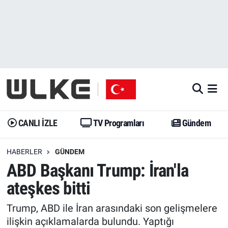
CANLI İZLE
CANLI YAYIN
Nöbetçi Eczaneler
TV Programları
TV Programları
Hava Durumu
Gündem
Gündem
İstanbul Namaz Vakitleri
Dünya
Trend
Trafik Durumu
CANLI İZLE
TV Programları
Gündem
Spor
Yaşam
Süper Lig Puan Durumu ve Fikstür
HABERLER
GÜNDEM
ABD Başkanı Trump: İran'la
Erişim Bilgileri
Erişim Bilgileri
Erişim Bilgileri
ateşkes bitti
Ekonomi
Spor
Tüm Manşetler
Trump, ABD ile İran arasındaki son gelişmelere
Trend
Ekonomi
Son Dakika Haberleri
ilişkin açıklamalarda bulundu. Yaptığı