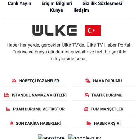
Canlı Yayın
Erişim Bilgileri
Gizlilik Sözleşmesi
Künye
İletişim
Haber her yerde, gerçekler Ülke TV'de. Ülke TV Haber Portalı,
Türkiye ve dünya gündemini güvenilir ve hızlı bir şekilde
izleyicisine sunar.
NÖBETÇI ECZANELER
HAVA DURUMU
İSTANBUL NAMAZ VAKITLERI
TRAFIK DURUMU
PUAN DURUMU VE FIKSTÜR
TÜM MANŞETLER
SON DAKIKA HABERLERI
HABER ARŞIVI