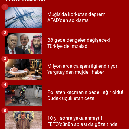
1
Muğla'da korkutan deprem!
AFAD'dan açıklama
2
Bölgede dengeler değişecek!
Türkiye de imzaladı
3
Milyonlarca çalışanı ilgilendiriyor!
Yargıtay'dan müjdeli haber
4
Polisten kaçmanın bedeli ağır oldu!
Dudak uçuklatan ceza
5
10 yıl sonra yakalanmıştı!
FETÖ'cünün ablası da gözaltında