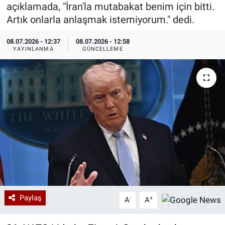
açıklamada, "İran'la mutabakat benim için bitti.
Özel Haberler
Dünya
Haber Arşivi
Artık onlarla anlaşmak istemiyorum." dedi.
08.07.2026 - 12:37
08.07.2026 - 12:58
Yazarlar
Medya
YAYINLANMA
GÜNCELLEME
Özel Haberler
Kadın
Erişim Bilgileri
Sağlık
Teknoloji
Ramazan
Paylaş
-
+
A
A