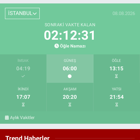
İSTANBUL
08.08.2026
SONRAKI VAKTE KALAN
02:12:30
Öğle Namazı
İMSAK
GÜNEŞ
ÖĞLE
04:19
06:00
13:15
İKINDI
AKŞAM
YATSI
17:07
20:20
21:54
Aylık Vakitler
Trend Haberler