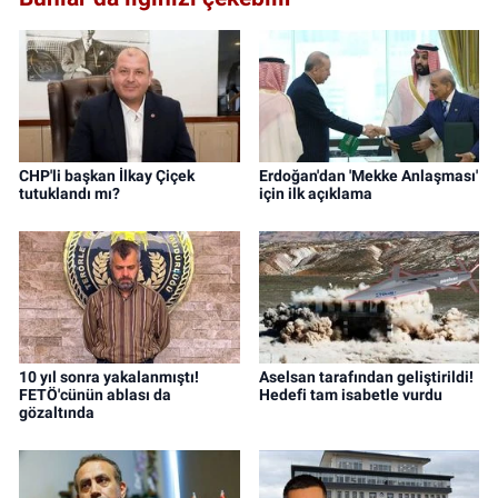
CHP'li başkan İlkay Çiçek
Erdoğan'dan 'Mekke Anlaşması'
tutuklandı mı?
için ilk açıklama
10 yıl sonra yakalanmıştı!
Aselsan tarafından geliştirildi!
FETÖ'cünün ablası da
Hedefi tam isabetle vurdu
gözaltında