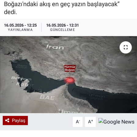
Boğazı'ndaki akış en geç yazın başlayacak”
Özel Haberler
Dünya
Haber Arşivi
dedi.
16.05.2026 - 12:25
16.05.2026 - 12:31
Yazarlar
Medya
YAYINLANMA
GÜNCELLEME
Özel Haberler
Kadın
Erişim Bilgileri
Sağlık
Teknoloji
Ramazan
Paylaş
-
+
A
A