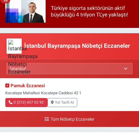
Türkiye sigorta sektörünün aktif
büyüklüğü 4 trilyon TL'ye yaklaştı!
İstanbul Bayrampaşa Nöbetçi Eczaneler
Pamuk Eczanesi
Kocatepe Mahallesi Kocatepe Caddesi 42 1
0 (212) 437 02 92
Yol Tarifi Al
Tüm Nöbetçi Eczaneler