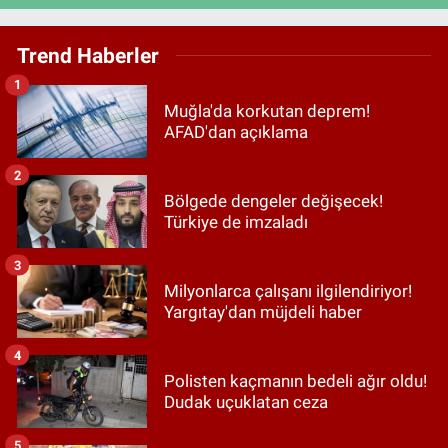
Trend Haberler
1
Muğla'da korkutan deprem!
AFAD'dan açıklama
2
Bölgede dengeler değişecek!
Türkiye de imzaladı
3
Milyonlarca çalışanı ilgilendiriyor!
Yargıtay'dan müjdeli haber
4
Polisten kaçmanın bedeli ağır oldu!
Dudak uçuklatan ceza
5