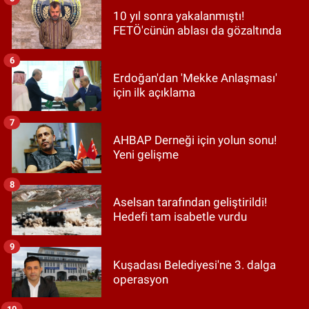
10 yıl sonra yakalanmıştı!
FETÖ'cünün ablası da gözaltında
6
Erdoğan'dan 'Mekke Anlaşması'
için ilk açıklama
7
AHBAP Derneği için yolun sonu!
Yeni gelişme
8
Aselsan tarafından geliştirildi!
Hedefi tam isabetle vurdu
9
Kuşadası Belediyesi'ne 3. dalga
operasyon
10