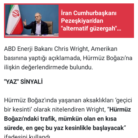
İran Cumhurbaşkanı
Pezeşkiyan'dan
"alternatif güzergah"
talimatı
ABD Enerji Bakanı Chris Wright, Amerikan
basınına yaptığı açıklamada, Hürmüz Boğazı'na
ilişkin değerlendirmede bulundu.
"YAZ" SİNYALİ
Hürmüz Boğaz'ında yaşanan aksaklıkları ‘geçici
bir kesinti’ olarak nitelendiren Wright, “
Hürmüz
Boğazı'ndaki trafik, mümkün olan en kısa
sürede, en geç bu yaz kesinlikle başlayacak
”
ifadesini kullandı.