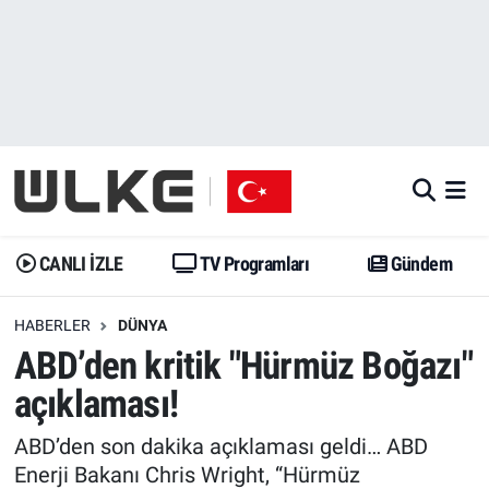
CANLI İZLE
CANLI YAYIN
Nöbetçi Eczaneler
TV Programları
TV Programları
Hava Durumu
Gündem
Gündem
İstanbul Namaz Vakitleri
Dünya
Trend
Trafik Durumu
CANLI İZLE
TV Programları
Gündem
Spor
Yaşam
Süper Lig Puan Durumu ve Fikstür
HABERLER
DÜNYA
ABD’den kritik "Hürmüz Boğazı"
Erişim Bilgileri
Erişim Bilgileri
Erişim Bilgileri
açıklaması!
Ekonomi
Spor
Tüm Manşetler
ABD’den son dakika açıklaması geldi… ABD
Trend
Ekonomi
Son Dakika Haberleri
Enerji Bakanı Chris Wright, “Hürmüz