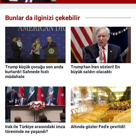
Bunlar da ilginizi çekebilir
Trump küçük çocuğu son anda
Trump'tan İran sözleri! En
kurtardı! Sahnede hızlı
büyük saldırı olacaktı
müdahale
Irak ile Türkiye arasındaki imza
Altında gözler Fed'e çevrildi!
töreninde ne yaşandı?