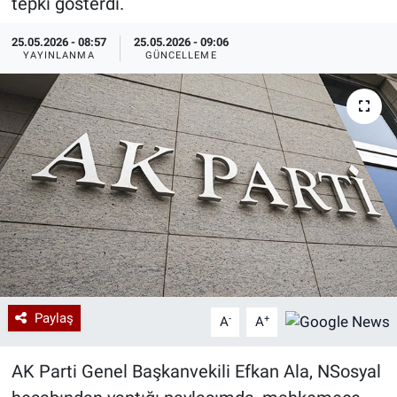
tepki gösterdi.
Özel Haberler
Dünya
Haber Arşivi
25.05.2026 - 08:57
25.05.2026 - 09:06
YAYINLANMA
GÜNCELLEME
Yazarlar
Medya
Özel Haberler
Kadın
Erişim Bilgileri
Sağlık
Teknoloji
Paylaş
-
+
A
A
Ramazan
AK Parti Genel Başkanvekili Efkan Ala, NSosyal