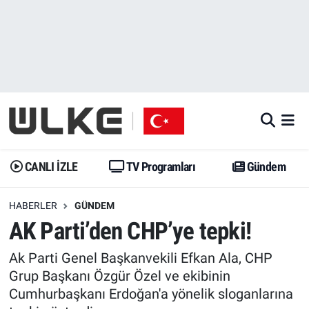
CANLI İZLE
CANLI YAYIN
Nöbetçi Eczaneler
TV Programları
TV Programları
Hava Durumu
Gündem
Gündem
İstanbul Namaz Vakitleri
Dünya
Trend
Trafik Durumu
CANLI İZLE
TV Programları
Gündem
Spor
Yaşam
Süper Lig Puan Durumu ve Fikstür
HABERLER
GÜNDEM
AK Parti’den CHP’ye tepki!
Erişim Bilgileri
Erişim Bilgileri
Erişim Bilgileri
Ak Parti Genel Başkanvekili Efkan Ala, CHP
Ekonomi
Spor
Tüm Manşetler
Grup Başkanı Özgür Özel ve ekibinin
Cumhurbaşkanı Erdoğan'a yönelik sloganlarına
Trend
Ekonomi
Son Dakika Haberleri