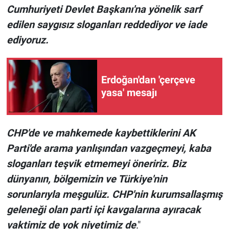
Cumhuriyeti Devlet Başkanı'na yönelik sarf
edilen saygısız sloganları reddediyor ve iade
ediyoruz.
Erdoğan'dan 'çerçeve
yasa' mesajı
CHP'de ve mahkemede kaybettiklerini AK
Parti'de arama yanlışından vazgeçmeyi, kaba
sloganları teşvik etmemeyi öneririz. Biz
dünyanın, bölgemizin ve Türkiye'nin
sorunlarıyla meşgulüz. CHP'nin kurumsallaşmış
geleneği olan parti içi kavgalarına ayıracak
vaktimiz de yok niyetimiz de
."