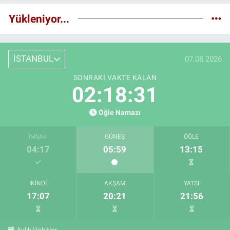
Yükleniyor...
İSTANBUL
07.08.2026
SONRAKI VAKTE KALAN
02:18:30
Öğle Namazı
İMSAK
GÜNEŞ
ÖĞLE
04:17
05:59
13:15
İKINDI
AKŞAM
YATSI
17:07
20:21
21:56
Aylık Vakitler