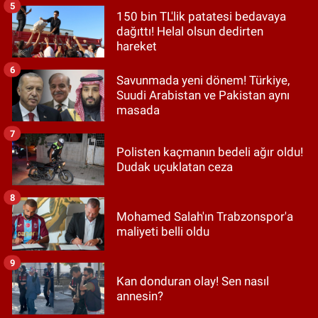
5
150 bin TL'lik patatesi bedavaya
dağıttı! Helal olsun dedirten
hareket
6
Savunmada yeni dönem! Türkiye,
Suudi Arabistan ve Pakistan aynı
masada
7
Polisten kaçmanın bedeli ağır oldu!
Dudak uçuklatan ceza
8
Mohamed Salah'ın Trabzonspor'a
maliyeti belli oldu
9
Kan donduran olay! Sen nasıl
annesin?