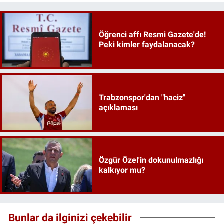
Öğrenci affı Resmi Gazete'de!
Peki kimler faydalanacak?
Trabzonspor'dan "haciz"
açıklaması
Özgür Özel'in dokunulmazlığı
kalkıyor mu?
Bunlar da ilginizi çekebilir