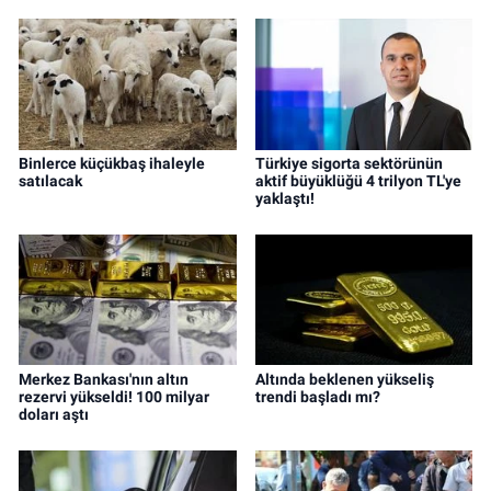
Binlerce küçükbaş ihaleyle
Türkiye sigorta sektörünün
satılacak
aktif büyüklüğü 4 trilyon TL'ye
yaklaştı!
Merkez Bankası'nın altın
Altında beklenen yükseliş
rezervi yükseldi! 100 milyar
trendi başladı mı?
doları aştı