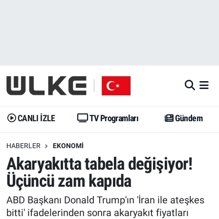
CANLI İZLE
CANLI YAYIN
Nöbetçi Eczaneler
TV Programları
TV Programları
Hava Durumu
Gündem
Gündem
İstanbul Namaz Vakitleri
Dünya
Trend
Trafik Durumu
CANLI İZLE
TV Programları
Gündem
Spor
Yaşam
Süper Lig Puan Durumu ve Fikstür
HABERLER
EKONOMI
Akaryakıtta tabela değişiyor!
Erişim Bilgileri
Erişim Bilgileri
Erişim Bilgileri
Üçüncü zam kapıda
Ekonomi
Spor
Tüm Manşetler
ABD Başkanı Donald Trump'ın 'İran ile ateşkes
Trend
Ekonomi
Son Dakika Haberleri
bitti' ifadelerinden sonra akaryakıt fiyatları