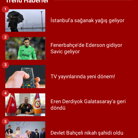
Trend Haberler
1
İstanbul'a sağanak yağış geliyor
2
Fenerbahçe'de Ederson gidiyor
Savic geliyor
3
TV yayınlarında yeni dönem!
4
Eren Derdiyok Galatasaray'a geri
döndü
5
Devlet Bahçeli nikah şahidi oldu