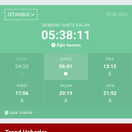
İSTANBUL
09.08.2026
SONRAKI VAKTE KALAN
05:38:10
Öğle Namazı
İMSAK
GÜNEŞ
ÖĞLE
04:20
06:01
13:15
İKINDI
AKŞAM
YATSI
17:06
20:19
21:52
Aylık Vakitler