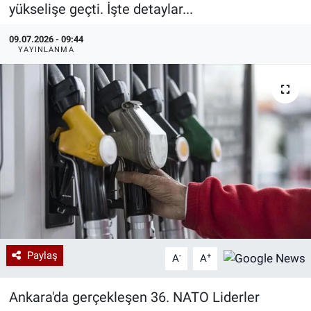
yükselişe geçti. İşte detaylar...
Özel Haberler
Dünya
Haber Arşivi
09.07.2026 - 09:44
YAYINLANMA
Yazarlar
Medya
Özel Haberler
Kadın
Erişim Bilgileri
Sağlık
Teknoloji
Paylaş
-
+
A
A
Ramazan
Ankara'da gerçekleşen 36. NATO Liderler