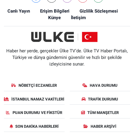
Canlı Yayın
Erişim Bilgileri
Gizlilik Sözleşmesi
Künye
İletişim
Haber her yerde, gerçekler Ülke TV'de. Ülke TV Haber Portalı,
Türkiye ve dünya gündemini güvenilir ve hızlı bir şekilde
izleyicisine sunar.
NÖBETÇI ECZANELER
HAVA DURUMU
İSTANBUL NAMAZ VAKITLERI
TRAFIK DURUMU
PUAN DURUMU VE FIKSTÜR
TÜM MANŞETLER
SON DAKIKA HABERLERI
HABER ARŞIVI