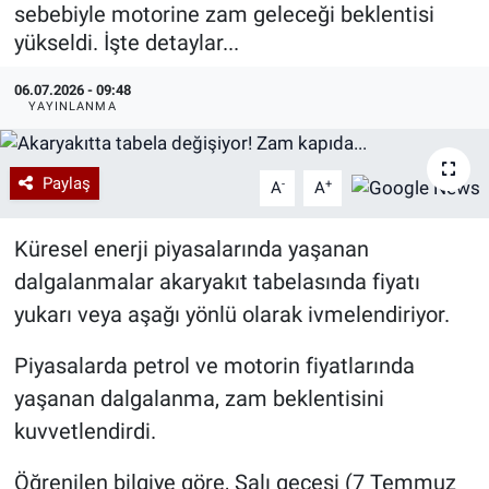
sebebiyle motorine zam geleceği beklentisi
Özel Haberler
Dünya
Haber Arşivi
yükseldi. İşte detaylar...
06.07.2026 - 09:48
Yazarlar
Medya
YAYINLANMA
Özel Haberler
Paylaş
-
+
A
A
Kadın
Küresel enerji piyasalarında yaşanan
Erişim Bilgileri
dalgalanmalar akaryakıt tabelasında fiyatı
yukarı veya aşağı yönlü olarak ivmelendiriyor.
Sağlık
Piyasalarda petrol ve motorin fiyatlarında
Teknoloji
yaşanan dalgalanma, zam beklentisini
Ramazan
kuvvetlendirdi.
Öğrenilen bilgiye göre, Salı gecesi (7 Temmuz