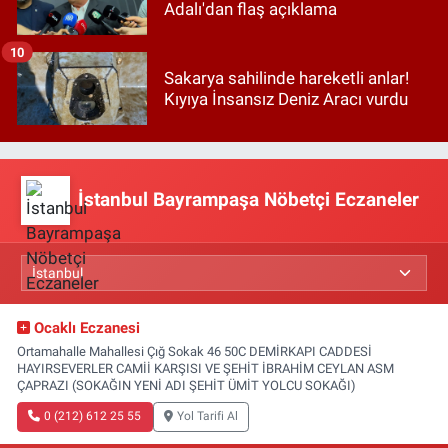
Adalı'dan flaş açıklama
10
Sakarya sahilinde hareketli anlar!
Kıyıya İnsansız Deniz Aracı vurdu
İstanbul Bayrampaşa Nöbetçi Eczaneler
Ocaklı Eczanesi
Ortamahalle Mahallesi Çığ Sokak 46 50C DEMİRKAPI CADDESİ
HAYIRSEVERLER CAMİİ KARŞISI VE ŞEHİT İBRAHİM CEYLAN ASM
ÇAPRAZI (SOKAĞIN YENİ ADI ŞEHİT ÜMİT YOLCU SOKAĞI)
0 (212) 612 25 55
Yol Tarifi Al