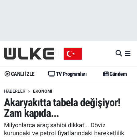
CANLI İZLE
CANLI YAYIN
Nöbetçi Eczaneler
TV Programları
TV Programları
Hava Durumu
Gündem
Gündem
İstanbul Namaz Vakitleri
Dünya
Trend
Trafik Durumu
CANLI İZLE
TV Programları
Gündem
Spor
Yaşam
Süper Lig Puan Durumu ve Fikstür
HABERLER
EKONOMI
Akaryakıtta tabela değişiyor!
Erişim Bilgileri
Erişim Bilgileri
Erişim Bilgileri
Zam kapıda...
Ekonomi
Spor
Tüm Manşetler
Milyonlarca araç sahibi dikkat... Döviz
Trend
Ekonomi
Son Dakika Haberleri
kurundaki ve petrol fiyatlarındaki hareketlilik