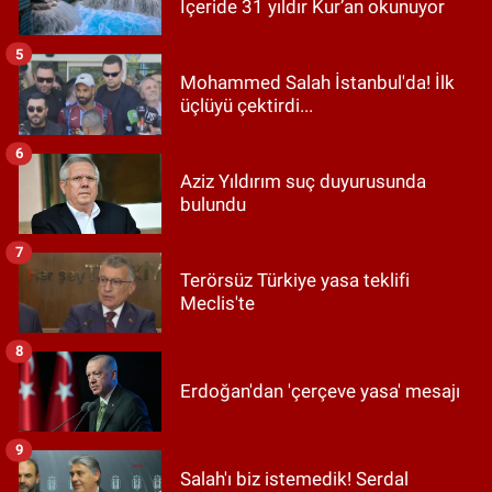
İçeride 31 yıldır Kur’an okunuyor
5
Mohammed Salah İstanbul'da! İlk
üçlüyü çektirdi...
6
Aziz Yıldırım suç duyurusunda
bulundu
7
Terörsüz Türkiye yasa teklifi
Meclis'te
8
Erdoğan'dan 'çerçeve yasa' mesajı
9
Salah'ı biz istemedik! Serdal