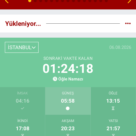
Yükleniyor...
İSTANBUL
06.08.2026
SONRAKI VAKTE KALAN
01:24:17
Öğle Namazı
İMSAK
GÜNEŞ
ÖĞLE
04:16
05:58
13:15
İKINDI
AKŞAM
YATSI
17:08
20:23
21:57