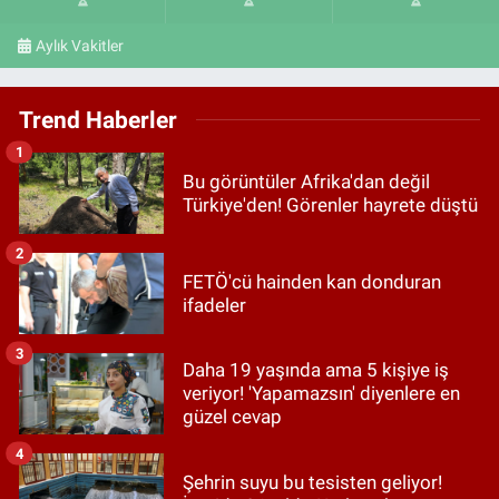
Aylık Vakitler
Trend Haberler
1
Bu görüntüler Afrika'dan değil
Türkiye'den! Görenler hayrete düştü
2
FETÖ'cü hainden kan donduran
ifadeler
3
Daha 19 yaşında ama 5 kişiye iş
veriyor! 'Yapamazsın' diyenlere en
güzel cevap
4
Şehrin suyu bu tesisten geliyor!