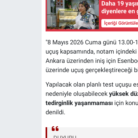
Daha 19 yaşın
diyenlere en
İçeriği Görüntül
"8 Mayıs 2026 Cuma günü 13.00-17.
uçuş kapsamında, notam içindeki 
Ankara üzerinden iniş için Esenbo
üzerinde uçuş gerçekleştireceği bil
Yapılacak olan planlı test uçuşu e
nedeniyle oluşabilecek
yüksek düze
tedirginlik yaşanmaması
için kon
denildi.