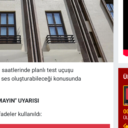
 saatlerinde planlı test uçuşu
Ü
k ses oluşturabileceği konusunda
MAYIN" UYARISI
0
adeler kullanıldı: