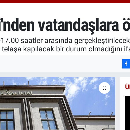
666
BİS
13.
i'nden vatandaşlara 
BIT
64.
17.00 saatler arasında gerçekleştirilecek
, telaşa kapılacak bir durum olmadığını ifa
Ü