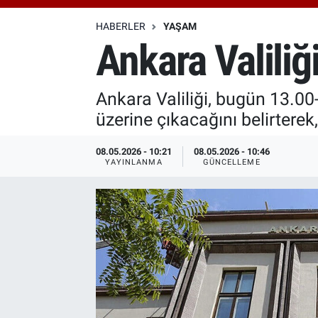
Özel Haberler
Dünya
Haber Arşivi
HABERLER
YAŞAM
Ankara Valiliğ
Yazarlar
Medya
Ankara Valiliği, bugün 13.00-
Özel Haberler
üzerine çıkacağını belirterek
Kadın
08.05.2026 - 10:21
08.05.2026 - 10:46
YAYINLANMA
GÜNCELLEME
Erişim Bilgileri
Sağlık
Teknoloji
Ramazan