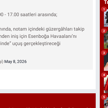
T
1
- 17.00 saatleri arasında;
mında, notam içindeki güzergâhları takip
2
nden iniş için Esenboğa Havaalanı’nı
rinde” uçuş gerçekleştireceği
3
gi)
May 8, 2026
4
5