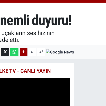
0.55
%0
T100
779
%-14
önemli duyuru!
COIN
998,24
%0.35
 uçakların ses hızının
de etti.
-
+
A
A
LKE TV - CANLI YAYIN