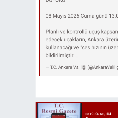
DUYURU
08 Mayıs 2026 Cuma günü 13.00 
Planlı ve kontrollü uçuş kapsa
edecek uçakların, Ankara üzeri
kullanacağı ve “ses hızının üze
bildirilmiştir.…
— T.C. Ankara Valiliği (@AnkaraValili
EDITÖRÜN SEÇTIĞI