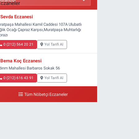
Sevda Eczanesi
ratpaşa Mahallesi Kamil Caddesi 107A Ulubatlı
ğlık Ocağı Çapraz Karşısı,Muratpaşa Muhtarlığı
prazı
0 (212) 564 20 21
Yol Tarifi Al
Berna Koç Eczanesi
ldırım Mahallesi Barbaros Sokak 56
0 (212) 616 43 91
Yol Tarifi Al
Tüm Nöbetçi Eczaneler