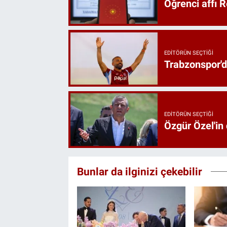
Öğrenci affı 
EDITÖRÜN SEÇTIĞI
Trabzonspor'd
EDITÖRÜN SEÇTIĞI
Özgür Özel'in
Bunlar da ilginizi çekebilir