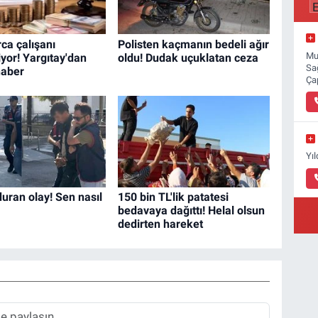
ca çalışanı
Polisten kaçmanın bedeli ağır
Mu
riyor! Yargıtay'dan
oldu! Dudak uçuklatan ceza
Sa
haber
Ça
Yı
uran olay! Sen nasıl
150 bin TL'lik patatesi
bedavaya dağıttı! Helal olsun
dedirten hareket