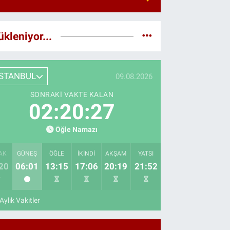
ükleniyor...
İSTANBUL
09.08.2026
SONRAKI VAKTE KALAN
02:20:26
Öğle Namazı
AK
GÜNEŞ
ÖĞLE
İKINDI
AKŞAM
YATSI
20
06:01
13:15
17:06
20:19
21:52
Aylık Vakitler