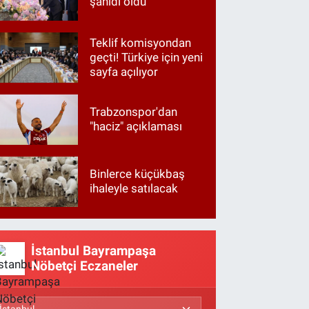
şahidi oldu
Teklif komisyondan
geçti! Türkiye için yeni
sayfa açılıyor
Trabzonspor'dan
"haciz" açıklaması
Binlerce küçükbaş
ihaleyle satılacak
İstanbul Bayrampaşa
Nöbetçi Eczaneler