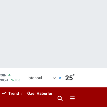
°
LAR
25
İstanbul
7436
%0.18
RO
2510
%0.32
Trend
Özel Haberler
RLİN
4811
%0.38
M ALTIN