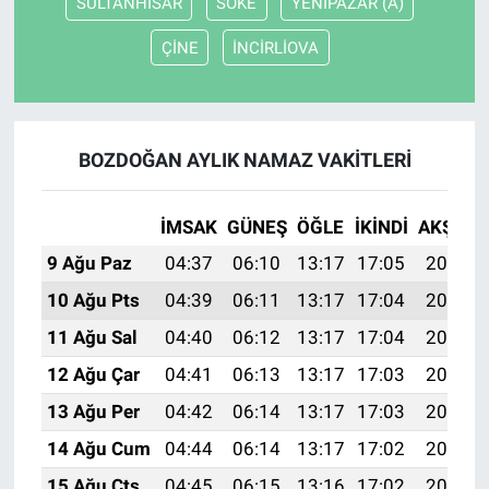
SULTANHİSAR
SÖKE
YENİPAZAR (A)
ÇİNE
İNCİRLİOVA
BOZDOĞAN AYLIK NAMAZ VAKITLERI
İMSAK
GÜNEŞ
ÖĞLE
İKINDI
AKŞAM
9 Ağu Paz
04:37
06:10
13:17
17:05
20:15
10 Ağu Pts
04:39
06:11
13:17
17:04
20:14
11 Ağu Sal
04:40
06:12
13:17
17:04
20:12
12 Ağu Çar
04:41
06:13
13:17
17:03
20:11
13 Ağu Per
04:42
06:14
13:17
17:03
20:10
14 Ağu Cum
04:44
06:14
13:17
17:02
20:09
15 Ağu Cts
04:45
06:15
13:16
17:02
20:08