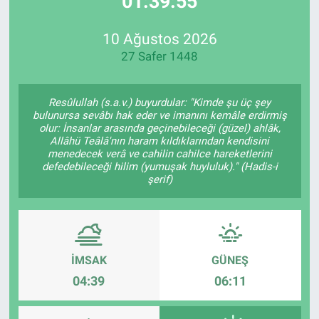
01:39:55
Özel Haberler
Dünya
Haber Arşivi
10 Ağustos 2026
27 Safer 1448
Yazarlar
Medya
Özel Haberler
Resûlullah (s.a.v.) buyurdular: "Kimde şu üç şey
bulunursa sevâbı hak eder ve imanını kemâle erdirmiş
olur: İnsanlar arasında geçinebileceği (güzel) ahlâk,
Kadın
Allâhü Teâlâ'nın haram kıldıklarından kendisini
menedecek verâ ve cahilin cahilce hareketlerini
defedebileceği hilim (yumuşak huyluluk)." (Hadis-i
Erişim Bilgileri
şerif)
Sağlık
Teknoloji
İMSAK
GÜNEŞ
Ramazan
04:39
06:11