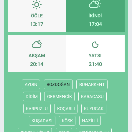
ÖĞLE
İKINDI
13:17
17:04
AKŞAM
YATSI
20:14
21:40
AYDIN
BOZDOĞAN
BUHARKENT
DİDİM
GERMENCİK
KARACASU
KARPUZLU
KOÇARLI
KUYUCAK
KUŞADASI
KÖŞK
NAZİLLİ